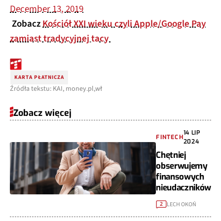
December 13, 2019
Zobacz
Kościół XXI wieku czyli Apple/Google Pay
zamiast tradycyjnej tacy
KARTA PŁATNICZA
Źródła tekstu: KAI, money.pl,wł
Zobacz więcej
14 LIP
FINTECH
2024
Chętniej
obserwujemy
finansowych
nieudaczników
LECH OKOŃ
2