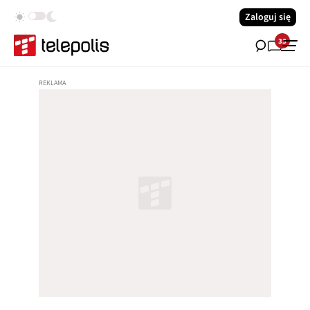
Zaloguj się
33