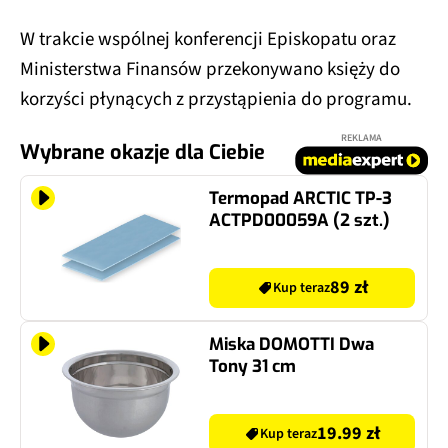
W trakcie wspólnej konferencji Episkopatu oraz
Ministerstwa Finansów przekonywano księży do
korzyści płynących z przystąpienia do programu.
REKLAMA
Wybrane okazje dla Ciebie
Termopad ARCTIC TP-3
ACTPD00059A (2 szt.)
89 zł
Kup teraz
Miska DOMOTTI Dwa
Tony 31 cm
19.99 zł
Kup teraz