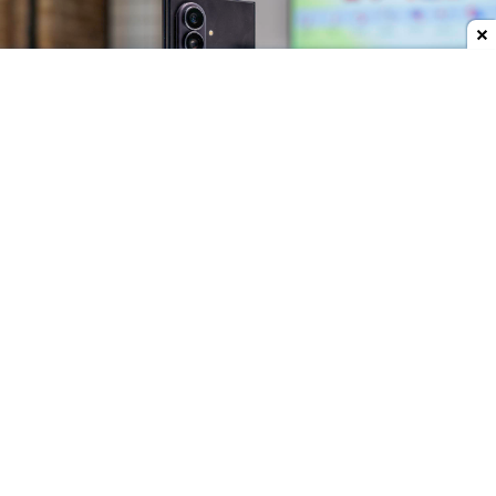
Dodaj do ulubionych źródeł w Google
Trzy składaki, trzy różne pomysły
Tegoroczna rodzina
Galaxy Z
została podzielona
na trzy modele, skierowane do różnych grup
użytkowników.
Galaxy Z Fold8
ma nową
konstrukcję z szerszym ekranem zewnętrznym,
który ułatwia codzienne korzystanie z telefonu bez