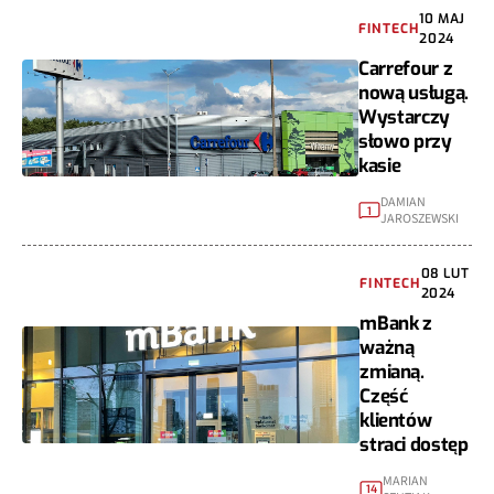
10 MAJ
FINTECH
2024
Carrefour z
nową usługą.
Wystarczy
słowo przy
kasie
DAMIAN
1
JAROSZEWSKI
08 LUT
FINTECH
2024
mBank z
ważną
zmianą.
Część
klientów
straci dostęp
MARIAN
14