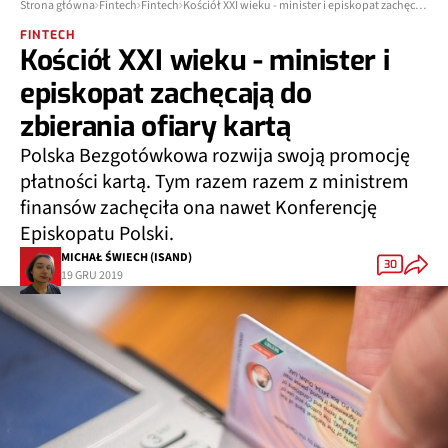
Strona główna
Fintech
Fintech
Kościół XXI wieku - minister i episkopat zachęcają do zbierania ofiary kartą
FINTECH
Kościół XXI wieku - minister i
episkopat zachęcają do
zbierania ofiary kartą
Polska Bezgotówkowa rozwija swoją promocję
płatności kartą. Tym razem razem z ministrem
finansów zachęciła ona nawet Konferencję
Episkopatu Polski.
MICHAŁ ŚWIECH (ISAND)
30
19 GRU 2019