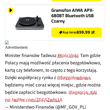
Gramofon AIWA APX-
680BT Bluetooth USB
Czarny
899.99 zł
Kup teraz
Minister finansów Tadeusz
#Kościński
: Tam gdzie
Polacy mają możliwość płacenia bezgotówkowo,
kartą czy telefonem, to często z tego korzystają.
Dzięki współpracy rynku z
@bezgotowkowa
będziemy mieć coraz więcej miejsc, gdzie można
będzie zapłacić bezgotówkowo.
@agencja_KAI
pic.twitter.com/ZGGSZwhLL8
— Ministerstwo Finansów (@MF_GOV_PL)