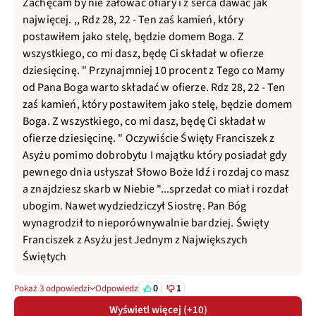
Zachęcam by nie żałować ofiary i z serca dawać jak
najwięcej. ,, Rdz 28, 22 - Ten zaś kamień, który
postawiłem jako stelę, będzie domem Boga. Z
wszystkiego, co mi dasz, będę Ci składał w ofierze
dziesięcinę. " Przynajmniej 10 procent z Tego co Mamy
od Pana Boga warto składać w ofierze. Rdz 28, 22 - Ten
zaś kamień, który postawiłem jako stelę, będzie domem
Boga. Z wszystkiego, co mi dasz, będę Ci składał w
ofierze dziesięcinę. " Oczywiście Święty Franciszek z
Asyżu pomimo dobrobytu I majątku który posiadał gdy
pewnego dnia usłyszał Słowo Boże Idź i rozdaj co masz
a znajdziesz skarb w Niebie "...sprzedał co miał i rozdał
ubogim. Nawet wydziedziczył Siostrę. Pan Bóg
wynagrodził to nieporównywalnie bardziej. Święty
Franciszek z Asyżu jest Jednym z Największych
Świętych
0
1
Pokaż 3 odpowiedzi
Odpowiedz
Wyświetl więcej (+10)