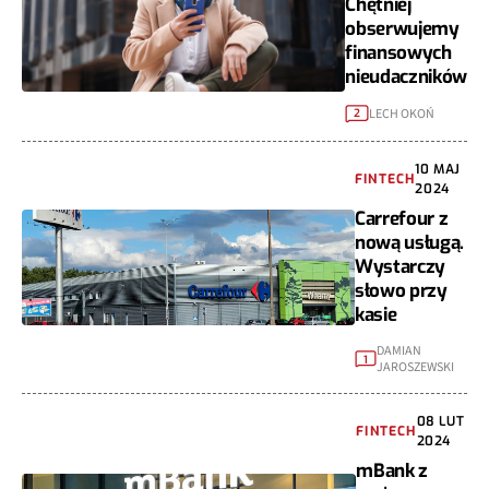
Chętniej
obserwujemy
finansowych
nieudaczników
LECH OKOŃ
2
10 MAJ
FINTECH
2024
Carrefour z
nową usługą.
Wystarczy
słowo przy
kasie
DAMIAN
1
JAROSZEWSKI
08 LUT
FINTECH
2024
mBank z