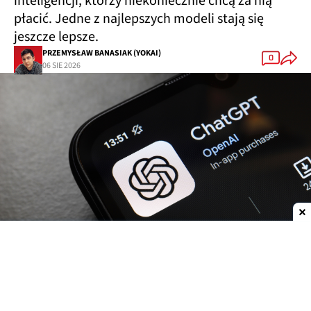
inteligencji, którzy niekoniecznie chcą za nią
płacić. Jedne z najlepszych modeli stają się
jeszcze lepsze.
PRZEMYSŁAW BANASIAK (YOKAI)
0
06 SIE 2026
Dodaj do ulubionych źródeł w Google
OpenAI
zwiększa możliwości
ChatGPT.
Darmowi