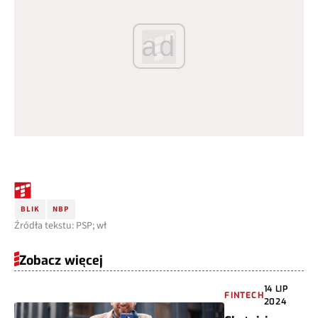
ad
BLIK
NBP
Źródła tekstu: PSP; wł
Zobacz więcej
14 LIP
FINTECH
2024