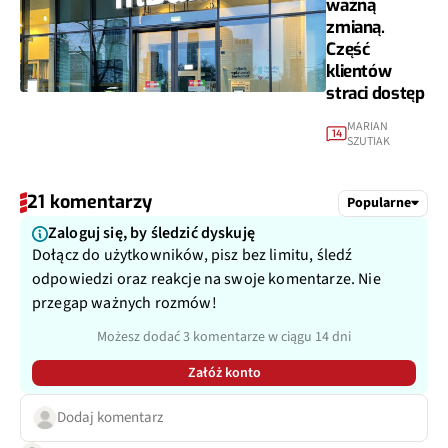
ważną
zmianą.
Część
klientów
straci dostęp
MARIAN
14
SZUTIAK
21 komentarzy
Popularne
Zaloguj się, by śledzić dyskuję
Dołącz do użytkowników, pisz bez limitu, śledź
odpowiedzi oraz reakcje na swoje komentarze. Nie
przegap ważnych rozmów!
Możesz dodać 3 komentarze w ciągu 14 dni
Załóż konto
Dodaj komentarz