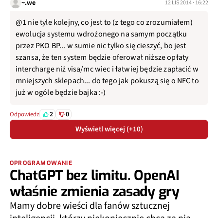
~.we
12 LIS 2014 · 16:22
@1 nie tyle kolejny, co jest to (z tego co zrozumiałem)
ewolucja systemu wdrożonego na samym początku
przez PKO BP... w sumie nic tylko się cieszyć, bo jest
szansa, że ten system będzie oferował niższe opłaty
intercharge niż visa/mc wiec i łatwiej będzie zapłacić w
mniejszych sklepach... do tego jak pokuszą się o NFC to
już w ogóle będzie bajka :-)
2
0
Odpowiedz
Wyświetl więcej (+10)
OPROGRAMOWANIE
ChatGPT bez limitu. OpenAI
właśnie zmienia zasady gry
Mamy dobre wieści dla fanów sztucznej