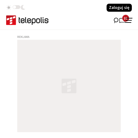
Zaloguj się
21