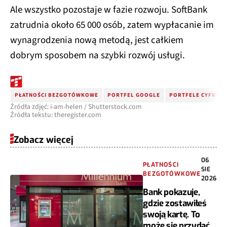
Ale wszystko pozostaje w fazie rozwoju. SoftBank
zatrudnia około 65 000 osób, zatem wypłacanie im
wynagrodzenia nową metodą, jest całkiem
dobrym sposobem na szybki rozwój usługi.
PŁATNOŚCI BEZGOTÓWKOWE
PORTFEL GOOGLE
PORTFELE CYFROW
Źródła zdjęć: i-am-helen / Shutterstock.com
Źródła tekstu: theregister.com
Zobacz więcej
06
PŁATNOŚCI
SIE
BEZGOTÓWKOWE
2026
Bank pokazuje,
gdzie zostawiłeś
swoją kartę. To
może się przydać