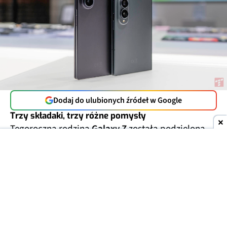
Dodaj do ulubionych źródeł w Google
Trzy składaki, trzy różne pomysły
Tegoroczna rodzina
Galaxy Z
została podzielona
na trzy modele, skierowane do różnych grup
użytkowników.
Galaxy Z Fold8
ma nową
konstrukcję z szerszym ekranem zewnętrznym,
który ułatwia codzienne korzystanie z telefonu bez
jego otwierania. Po rozłożeniu użytkownik
otrzymuje ekran o proporcjach 4:3, lepiej