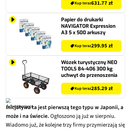
631.77 zł
Kup teraz
Papier do drukarki
NAVIGATOR Expression
A3 5 x 500 arkuszy
299.95 zł
Kup teraz
Wózek turystyczny NEO
TOOLS 84-406 300 kg
uchwyt do przenoszenia
285.29 zł
Kup teraz
Inicjatywa ta jest pierwszą tego typu w Japonii, a
może i na świecie.
Ogłoszono ją już w sierpniu.
Wiadomo już, że kolejne trzy firmy przymierzają się