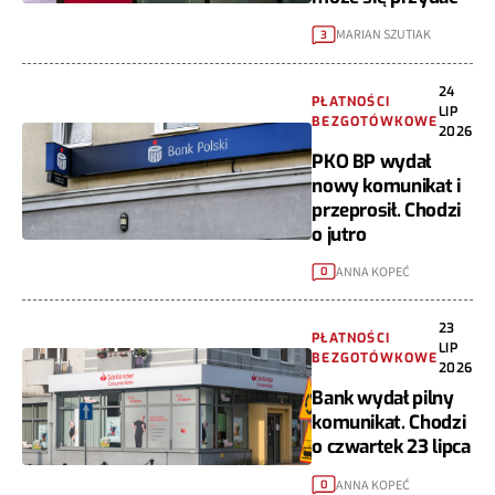
MARIAN SZUTIAK
3
24
PŁATNOŚCI
LIP
BEZGOTÓWKOWE
2026
PKO BP wydał
nowy komunikat i
przeprosił. Chodzi
o jutro
ANNA KOPEĆ
0
23
PŁATNOŚCI
LIP
BEZGOTÓWKOWE
2026
Bank wydał pilny
komunikat. Chodzi
o czwartek 23 lipca
ANNA KOPEĆ
0