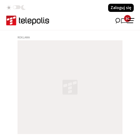
Zaloguj się
34