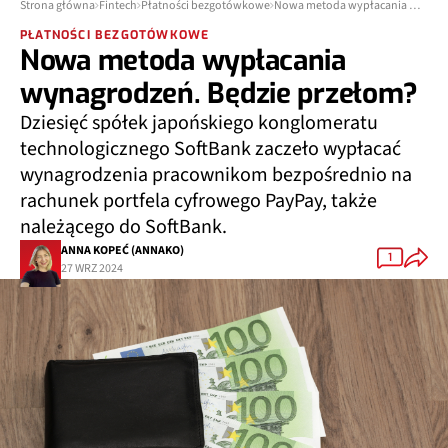
Strona główna
Fintech
Płatności bezgotówkowe
Nowa metoda wypłacania wynagrodzeń. Będzie przełom?
PŁATNOŚCI BEZGOTÓWKOWE
Nowa metoda wypłacania
wynagrodzeń. Będzie przełom?
Dziesięć spółek japońskiego konglomeratu
technologicznego SoftBank zaczeło wypłacać
wynagrodzenia pracownikom bezpośrednio na
rachunek portfela cyfrowego PayPay, także
należącego do SoftBank.
ANNA KOPEĆ (ANNAKO)
1
27 WRZ 2024