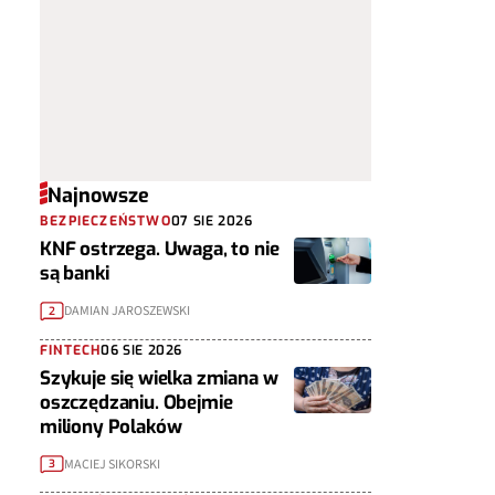
Najnowsze
BEZPIECZEŃSTWO
07 SIE 2026
KNF ostrzega. Uwaga, to nie
są banki
DAMIAN JAROSZEWSKI
2
FINTECH
06 SIE 2026
Szykuje się wielka zmiana w
oszczędzaniu. Obejmie
miliony Polaków
MACIEJ SIKORSKI
3