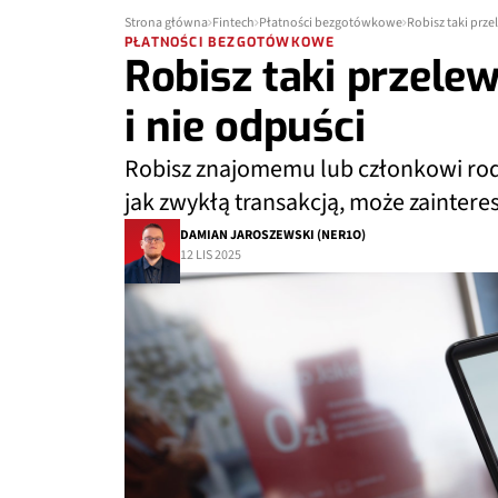
Strona główna
Fintech
Płatności bezgotówkowe
Robisz taki prze
PŁATNOŚCI BEZGOTÓWKOWE
Robisz taki przelew
i nie odpuści
Robisz znajomemu lub członkowi rod
jak zwykłą transakcją, może zaintere
DAMIAN JAROSZEWSKI (NER1O)
12 LIS 2025