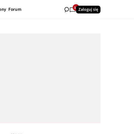
10
ony
Forum
Zaloguj się