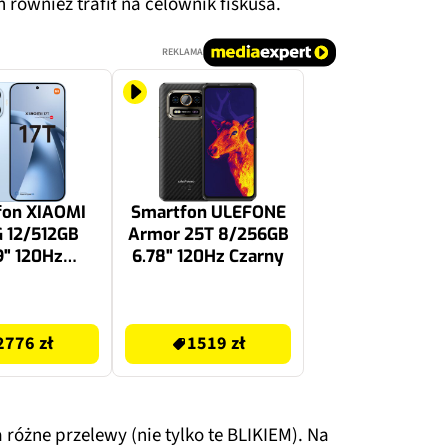
n również trafił na celownik fiskusa.
REKLAMA
fon XIAOMI
Smartfon ULEFONE
G 12/512GB
Armor 25T 8/256GB
9" 120Hz
6.78" 120Hz Czarny
ebieski
1519 zł
2776 zł
1519 zł
óżne przelewy (nie tylko te BLIKIEM). Na