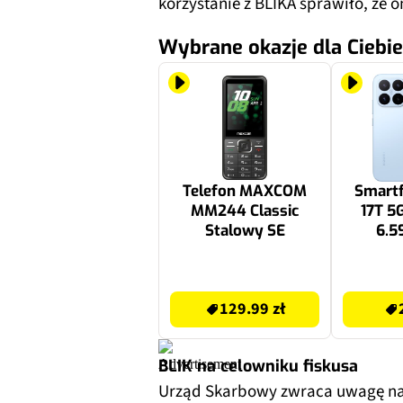
korzystanie z BLIKA sprawiło, że o
Wybrane okazje dla Ciebie
Telefon MAXCOM
Smart
MM244 Classic
17T 5
Stalowy SE
6.5
Ni
129.99 zł
2776 zł
129.99 zł
BLIK na celowniku fiskusa
Urząd Skarbowy zwraca uwagę na r