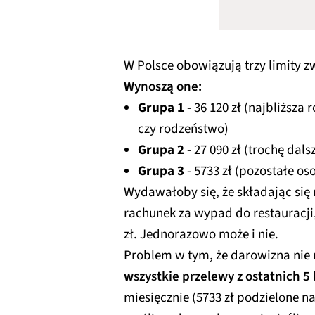
W Polsce obowiązują trzy limity z
Wynoszą one:
Grupa 1
- 36 120 zł (najbliższa
czy rodzeństwo)
Grupa 2
- 27 090 zł (trochę dal
Grupa 3
- 5733 zł (pozostałe os
Wydawałoby się, że składając się 
rachunek za wypad do restauracji
zł. Jednorazowo może i nie.
Problem w tym, że darowizna nie
wszystkie przelewy z ostatnich 5 l
miesięcznie (5733 zł podzielone na 