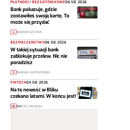
PŁATNOŚCI BEZGOTÓWKOWE
06 SIE 2026
Bank pokazuje, gdzie
zostawiłeś swoją kartę. To
może się przydać
MARIAN SZUTIAK
4
BEZPIECZEŃSTWO
06 SIE 2026
W takiej sytuacji bank
zablokuje przelew. Nic nie
poradzisz
DAMIAN JAROSZEWSKI
3
FINTECH
04 SIE 2026
Na tę nowość w Bliku
czekano latami. W końcu jest!
MACIEJ SIKORSKI
8