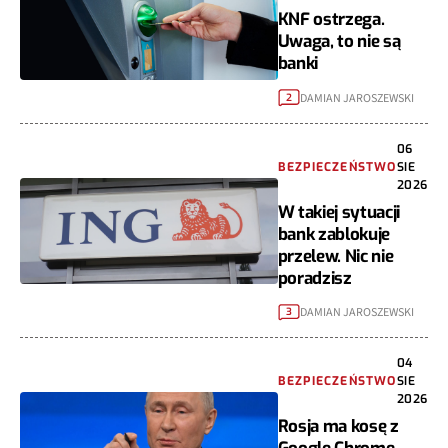
KNF ostrzega.
Uwaga, to nie są
banki
DAMIAN JAROSZEWSKI
2
06
BEZPIECZEŃSTWO
SIE
2026
W takiej sytuacji
bank zablokuje
przelew. Nic nie
poradzisz
DAMIAN JAROSZEWSKI
3
04
BEZPIECZEŃSTWO
SIE
2026
Rosja ma kosę z