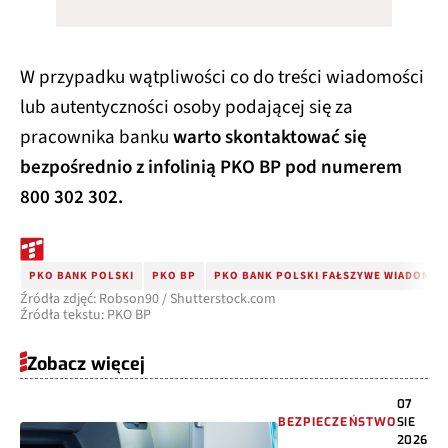
W przypadku wątpliwości co do treści wiadomości
lub autentyczności osoby podającej się za
pracownika banku
warto skontaktować się
bezpośrednio z infolinią PKO BP pod numerem
800 302 302.
PKO BANK POLSKI
PKO BP
PKO BANK POLSKI FAŁSZYWE WIADOMOŚC
Źródła zdjęć: Robson90 / Shutterstock.com
Źródła tekstu: PKO BP
Zobacz więcej
07
BEZPIECZEŃSTWO
SIE
2026