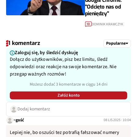
Google Chrome.
"Odcięto nas od
pieniędzy"
DOMINIK KRAWCZYK
10
1 komentarz
Popularne
Zaloguj się, by śledzić dyskuję
Dołącz do użytkowników, pisz bez limitu, śledź
odpowiedzi oraz reakcje na swoje komentarze. Nie
przegap ważnych rozmów!
Możesz dodać 3 komentarze w ciągu 14 dni
Załóż konto
Dodaj komentarz
~gość
08 LIS 2025 · 10:04
Lepiej nie, bo oszuści tez potrafią fałszować numery