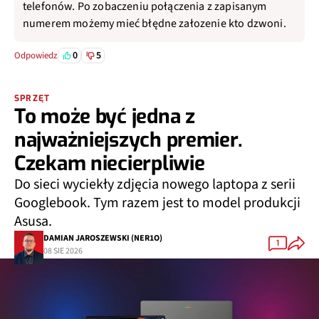
telefonów. Po zobaczeniu połączenia z zapisanym
numerem możemy mieć błędne załozenie kto dzwoni.
0
5
Odpowiedz
SPRZĘT
To może być jedna z
najważniejszych premier.
Czekam niecierpliwie
Do sieci wyciekły zdjęcia nowego laptopa z serii
Googlebook. Tym razem jest to model produkcji
Asusa.
DAMIAN JAROSZEWSKI (NER1O)
1
08 SIE 2026