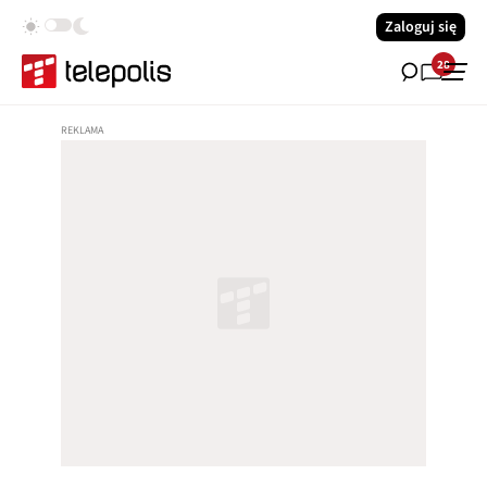
Zaloguj się
28