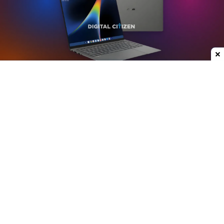
Dodaj do ulubionych źródeł w Google
Plotki na temat nowych laptopów z serii
Googlebook krążą już od jakiegoś czasu. W mojej
opinii może to być jedna z ciekawszych premier
ostatnich lat, przynajmniej w kategorii
przenośnych komputerów. Właśnie do sieci trafiły
rendery modelu stworzonego przez Asusa.