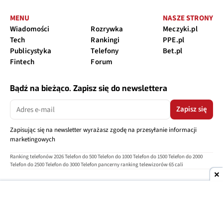
MENU
NASZE STRONY
Wiadomości
Rozrywka
Meczyki.pl
Tech
Rankingi
PPE.pl
Publicystyka
Telefony
Bet.pl
Fintech
Forum
Bądź na bieżąco. Zapisz się do newslettera
Zapisz się
Zapisując się na newsletter wyrażasz zgodę na przesyłanie informacji
marketingowych
Ranking telefonów 2026
Telefon do 500
Telefon do 1000
Telefon do 1500
Telefon do 2000
Telefon do 2500
Telefon do 3000
Telefon pancerny
ranking telewizorów 65 cali
O nas
Reklama
Regulamin
Polityka prywatności
Kontakt
Ustawienia prywatności
Copyright © 2004-2026
TELEPOLIS.PL