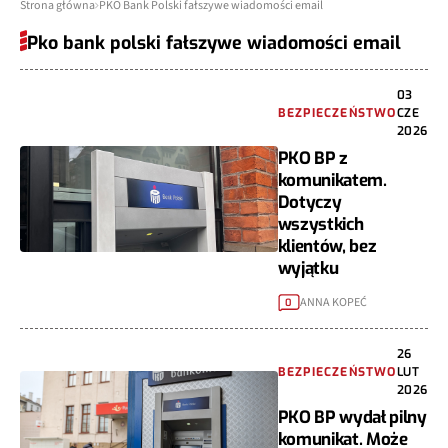
Strona główna
PKO Bank Polski fałszywe wiadomości email
Pko bank polski fałszywe wiadomości email
03
BEZPIECZEŃSTWO
CZE
2026
PKO BP z
komunikatem.
Dotyczy
wszystkich
klientów, bez
wyjątku
ANNA KOPEĆ
0
26
BEZPIECZEŃSTWO
LUT
2026
PKO BP wydał pilny
komunikat. Może