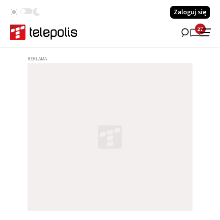
Zaloguj się
27