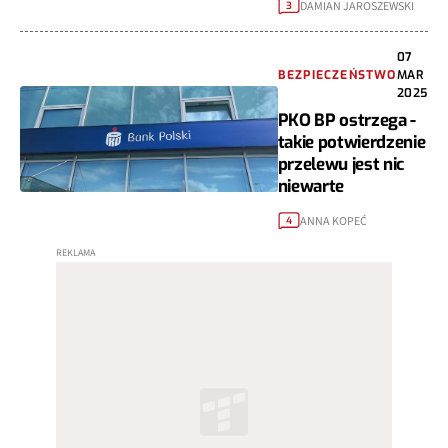
DAMIAN JAROSZEWSKI
3
07
BEZPIECZEŃSTWO
MAR
2025
PKO BP ostrzega -
takie potwierdzenie
przelewu jest nic
niewarte
ANNA KOPEĆ
4