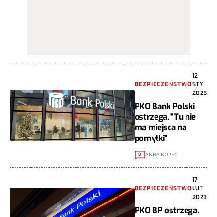
12
BEZPIECZEŃSTWO
STY
2025
PKO Bank Polski
ostrzega. "Tu nie
ma miejsca na
pomyłki"
ANNA KOPEĆ
0
17
BEZPIECZEŃSTWO
LUT
2023
PKO BP ostrzega.