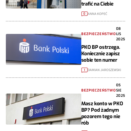
trafić na Ciebie
ANNA KOPEĆ
0
08
BEZPIECZEŃSTWO
LIS
2025
PKO BP ostrzega.
Koniecznie zapisz
sobie ten numer
DAMIAN JAROSZEWSKI
1
05
BEZPIECZEŃSTWO
SIE
2025
Masz konto w PKO
BP? Pod żadnym
pozorem tego nie
rób