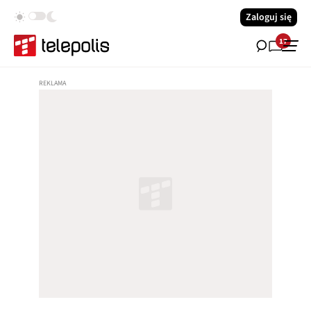
Zaloguj się
17