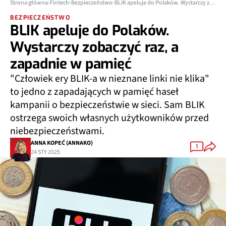
Strona główna
Fintech
Bezpieczeństwo
BLIK apeluje do Polaków. Wystarczy zobaczyć raz, a zapadnie w pamięć
BEZPIECZEŃSTWO
BLIK apeluje do Polaków.
Wystarczy zobaczyć raz, a
zapadnie w pamięć
"Człowiek ery BLIK-a w nieznane linki nie klika"
to jedno z zapadających w pamięć haseł
kampanii o bezpieczeństwie w sieci. Sam BLIK
ostrzega swoich własnych użytkowników przed
niebezpieczeństwami.
ANNA KOPEĆ (ANNAKO)
1
24 STY 2025