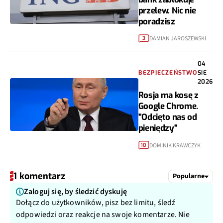
przelew. Nic nie
poradzisz
DAMIAN JAROSZEWSKI
3
04
BEZPIECZEŃSTWO
SIE
2026
Rosja ma kosę z
Google Chrome.
"Odcięto nas od
pieniędzy"
DOMINIK KRAWCZYK
10
1 komentarz
Popularne
Zaloguj się, by śledzić dyskuję
Dołącz do użytkowników, pisz bez limitu, śledź
odpowiedzi oraz reakcje na swoje komentarze. Nie