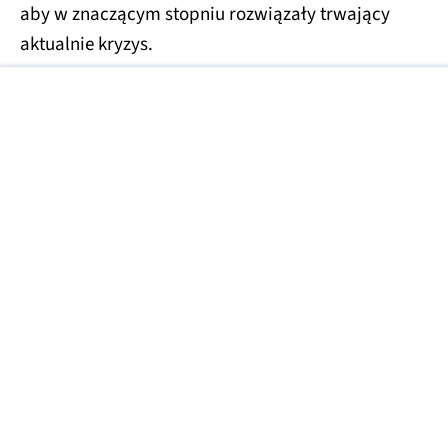
aby w znaczącym stopniu rozwiązały trwający
aktualnie kryzys.
SK HYNIX
PAMIĘCI NAND
PAMIĘCI DRAM
PAMIĘCI HBM
Źródła zdjęć: SK Hynix
Źródła tekstu: TechSpot
Zobacz więcej
SPRZĘT
10:06
Biedronka
wrzuciła za
99 zł. Drugi
dostaniesz
za złotówkę
DAMIAN
0
JAROSZEWSKI