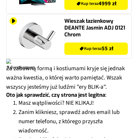
Model 2025/2026
4999 zł
Kup teraz
Wieszak łazienkowy
DEANTE Jasmin ADJ 0121
Chrom
55 zł
Kup teraz
Za zabawną formą i kostiumami kryje się jednak
ważna kwestia, o której warto pamiętać. Wszak
wszyscy jesteśmy już ludźmi "ery BLIK-a".
Oto jak sprawdzić, czy strona jest legitna:
Masz wątpliwości? NIE KLIKAJ!
Zanim klikniesz, sprawdź adres email lub
numer telefonu, z którego przyszła
wiadomość.