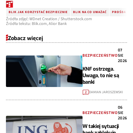
BLIK JAK KORZYSTAĆ BEZPIECZNIE
BLIK NA CO UWAŻAĆ
PROŚBA O P
Źródła zdjęć: WDnet Creation / Shutterstock.com
Źródła tekstu: Blik.com, Alior Bank
Zobacz więcej
07
BEZPIECZEŃSTWO
SIE
2026
KNF ostrzega.
Uwaga, to nie są
banki
DAMIAN JAROSZEWSKI
2
06
BEZPIECZEŃSTWO
SIE
2026
W takiej sytuacji
bank zablokuje