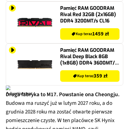
Pamięć RAM GOODRAM
Rival Red 32GB (2x16GB)
DDR4 3200MT/s CL16
1459 zł
Kup teraz
Pamięć RAM GOODRAM
Rival Deep Black 8GB
(1x8GB) DDR4 3600MT/s
CL18
359 zł
Kup teraz
Druga fabryka to M17. Powstanie ona Cheongju.
Budowa ma ruszyć już w lutym 2027 roku, a do
grudnia 2028 roku ma zostać otwarte pierwsze
pomieszczenie czyste. W ten placówce SK Hynix