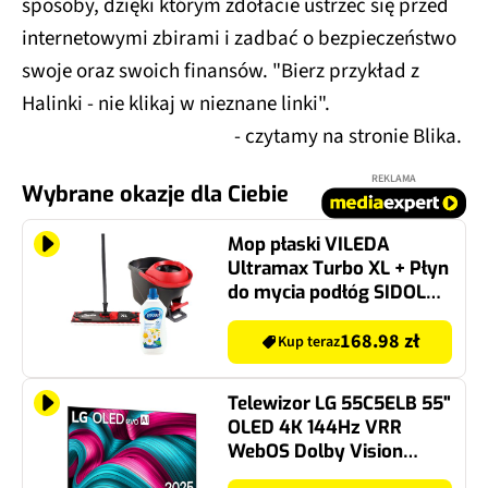
sposoby, dzięki którym zdołacie ustrzec się przed
internetowymi zbirami i zadbać o bezpieczeństwo
swoje oraz swoich finansów. "Bierz przykład z
Halinki - nie klikaj w nieznane linki".
- czytamy na stronie Blika.
REKLAMA
Wybrane okazje dla Ciebie
Mop płaski VILEDA
Ultramax Turbo XL + Płyn
do mycia podłóg SIDOLUX
Mydło Marsylskie 1000
ml
168.98 zł
Kup teraz
Telewizor LG 55C5ELB 55"
OLED 4K 144Hz VRR
WebOS Dolby Vision
Dolby Atmos HDMI 2.1