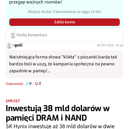
przegap ważnych rozmów!
Możesz dodać 3 komentarze w ciągu 14 dni
Załóż konto
Dodaj komentarz
~gość
26 STY 2025 · 15:22
Nieistniejąca forma słowa "klikła" z piosenki barda tak
bardzo boli w uszy, że kampania społeczna na pewno
zapadnie w pamięć ..
0
2
Odpowiedz
SPRZĘT
Inwestują 38 mld dolarów w
pamięci DRAM i NAND
SK Hynix inwestuje aż 38 mld dolarów w dwie