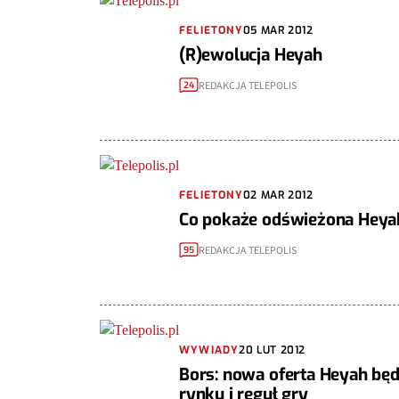
FELIETONY
05 MAR 2012
(R)ewolucja Heyah
REDAKCJA TELEPOLIS
24
FELIETONY
02 MAR 2012
Co pokaże odświeżona Heya
REDAKCJA TELEPOLIS
95
WYWIADY
20 LUT 2012
Bors: nowa oferta Heyah będ
rynku i reguł gry