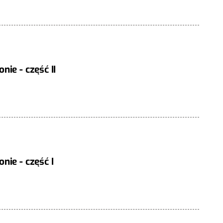
ie - część II
nie - część I