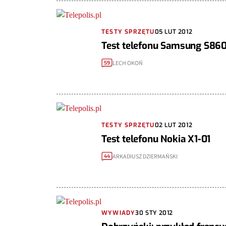
TESTY SPRZĘTU
05 LUT 2012
Test telefonu Samsung S86
LECH OKOŃ
59
TESTY SPRZĘTU
02 LUT 2012
Test telefonu Nokia X1-01
ARKADIUSZ DZIERMAŃSKI
44
WYWIADY
30 STY 2012