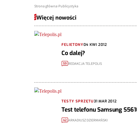
Strona główna
Publicystyka
Więcej nowości
FELIETONY
04 KWI 2012
Co dalej?
REDAKCJA TELEPOLIS
59
TESTY SPRZĘTU
31 MAR 2012
Test telefonu Samsung S561
ARKADIUSZ DZIERMAŃSKI
42