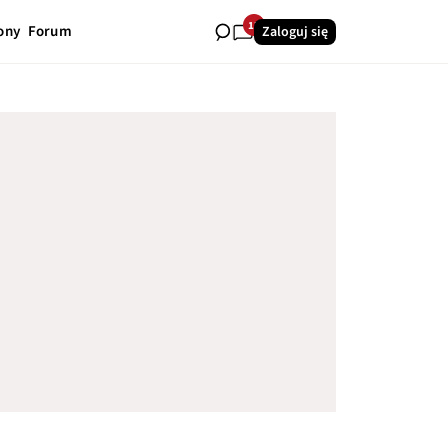
13
ony
Forum
Zaloguj się