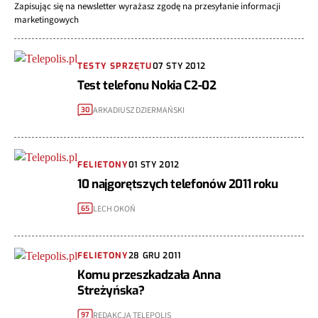
Zapisując się na newsletter wyrażasz zgodę na przesyłanie informacji
marketingowych
TESTY SPRZĘTU
07 STY 2012
Test telefonu Nokia C2-02
ARKADIUSZ DZIERMAŃSKI
30
FELIETONY
01 STY 2012
10 najgorętszych telefonów 2011 roku
LECH OKOŃ
65
FELIETONY
28 GRU 2011
Komu przeszkadzała Anna
Streżyńska?
REDAKCJA TELEPOLIS
97