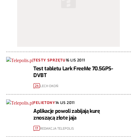
TESTY SPRZĘTU
16 LIS 2011
Test tabletu Lark FreeMe 70.5GPS-
DVBT
LECH OKOŃ
24
FELIETONY
14 LIS 2011
Aplikacje powoli zabijają kurę
znoszącą złote jaja
REDAKCJA TELEPOLIS
17