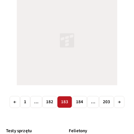
←
1
…
182
183
184
…
203
→
Testy sprzętu
Felietony