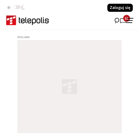
Zaloguj się
32