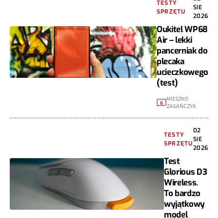
TESTY
SIE
SPRZĘTU
2026
Oukitel WP68
Air – lekki
pancerniak do
plecaka
ucieczkowego
(test)
MIESZKO
6
ZAGAŃCZYK
02
TESTY
SIE
SPRZĘTU
2026
Test
Glorious D3
Wireless.
To bardzo
wyjątkowy
model