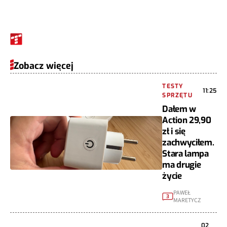
Zobacz więcej
TESTY
11:25
SPRZĘTU
Dałem w
Action 29,90
zł i się
zachwyciłem.
Stara lampa
ma drugie
życie
PAWEŁ
3
MARETYCZ
02