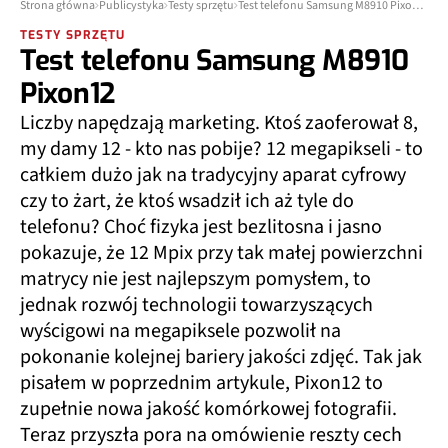
Strona główna
Publicystyka
Testy sprzętu
Test telefonu Samsung M8910 Pixon12
TESTY SPRZĘTU
Test telefonu Samsung M8910
Pixon12
Liczby napędzają marketing. Ktoś zaoferował 8,
my damy 12 - kto nas pobije? 12 megapikseli - to
całkiem dużo jak na tradycyjny aparat cyfrowy
czy to żart, że ktoś wsadził ich aż tyle do
telefonu? Choć fizyka jest bezlitosna i jasno
pokazuje, że 12 Mpix przy tak małej powierzchni
matrycy nie jest najlepszym pomysłem, to
jednak rozwój technologii towarzyszących
wyścigowi na megapiksele pozwolił na
pokonanie kolejnej bariery jakości zdjęć. Tak jak
pisałem w poprzednim artykule, Pixon12 to
zupełnie nowa jakość komórkowej fotografii.
Teraz przyszła pora na omówienie reszty cech