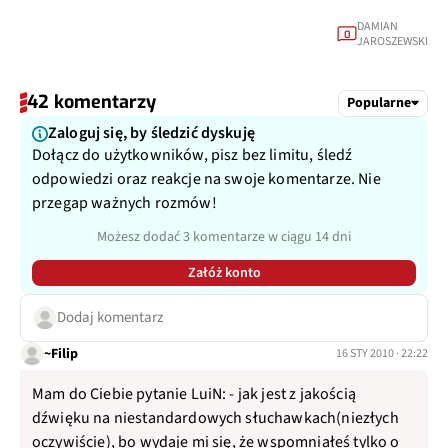
DAMIAN
0
JAROSZEWSKI
42 komentarzy
Popularne
Zaloguj się, by śledzić dyskuję
Dołącz do użytkowników, pisz bez limitu, śledź
odpowiedzi oraz reakcje na swoje komentarze. Nie
przegap ważnych rozmów!
Możesz dodać 3 komentarze w ciągu 14 dni
Załóż konto
Dodaj komentarz
~Filip
16 STY 2010 · 22:22
Mam do Ciebie pytanie LuiN: - jak jest z jakością
dźwięku na niestandardowych słuchawkach(niezłych
oczywiście), bo wydaje mi się, że wspomniałeś tylko o