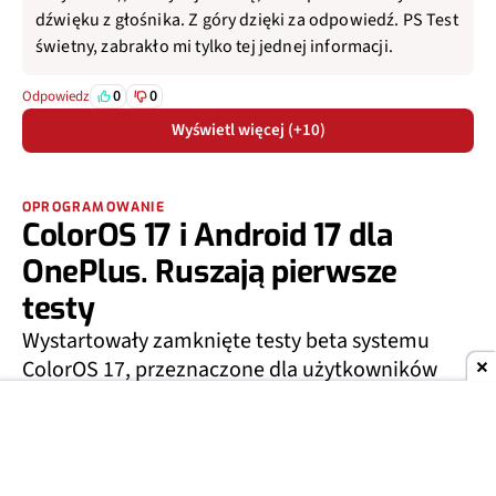
dźwięku z głośnika. Z góry dzięki za odpowiedź. PS Test
świetny, zabrakło mi tylko tej jednej informacji.
0
0
Odpowiedz
Wyświetl więcej (+10)
OPROGRAMOWANIE
ColorOS 17 i Android 17 dla
OnePlus. Ruszają pierwsze
testy
Wystartowały zamknięte testy beta systemu
ColorOS 17, przeznaczone dla użytkowników
smartfonów OnePlus 15 oraz 15R. Na początek z
tej możliwości mogą skorzystać użytkownicy w
Indiach, ale wszystko wskazuje na to, że
program obejmie także inne regiony.