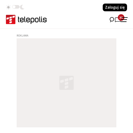
Zaloguj się
39