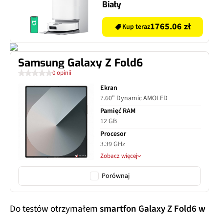
Biały
1765.06 zł
Kup teraz
Samsung Galaxy Z Fold6
0 opinii
Ekran
7.60" Dynamic AMOLED
Pamięć RAM
12 GB
Procesor
3.39 GHz
Zobacz więcej
Porównaj
Do testów otrzymałem
smartfon Galaxy Z Fold6 w