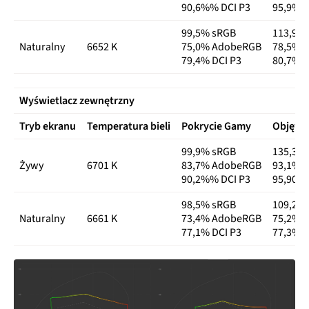
90,6%% DCI P3
95,9% D
99,5% sRGB
113,9%
Naturalny
6652 K
75,0% AdobeRGB
78,5% 
79,4% DCI P3
80,7% D
Wyświetlacz zewnętrzny
Tryb ekranu
Temperatura bieli
Pokrycie Gamy
Objęto
99,9% sRGB
135,3%
Żywy
6701 K
83,7% AdobeRGB
93,1% 
90,2%% DCI P3
95,90% 
98,5% sRGB
109,2%
Naturalny
6661 K
73,4% AdobeRGB
75,2% 
77,1% DCI P3
77,3% D