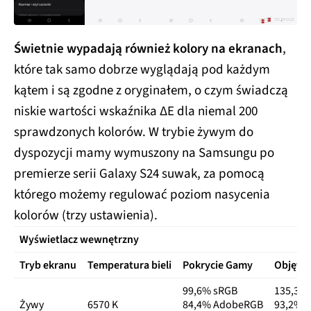
Świetnie wypadają również kolory na ekranach
,
które tak samo dobrze wyglądają pod każdym
kątem i są zgodne z oryginałem, o czym świadczą
niskie wartości wskaźnika ΔE dla niemal 200
sprawdzonych kolorów. W trybie żywym do
dyspozycji mamy wymuszony na Samsungu po
premierze serii Galaxy S24 suwak, za pomocą
którego możemy regulować poziom nasycenia
kolorów (trzy ustawienia).
Wyświetlacz wewnętrzny
Tryb ekranu
Temperatura bieli
Pokrycie Gamy
Objęto
99,6% sRGB
135,3%
Żywy
6570 K
84,4% AdobeRGB
93,2% 