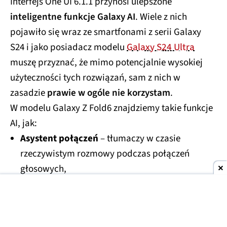
Interfejs One UI 6.1.1 przynosi ulepszone
inteligentne funkcje Galaxy AI
. Wiele z nich
pojawiło się wraz ze smartfonami z serii Galaxy
S24 i jako posiadacz modelu
Galaxy S24 Ultra
muszę przyznać, że mimo potencjalnie wysokiej
użyteczności tych rozwiązań, sam z nich w
zasadzie
prawie w ogóle nie korzystam
.
W modelu Galaxy Z Fold6 znajdziemy takie funkcje
AI, jak:
Asystent połączeń
– tłumaczy w czasie
rzeczywistym rozmowy podczas połączeń
głosowych,
Asystent czatu
– tłumaczy wiadomości w
wybranych komunikatorach, redaguje pełny
tekst na podstawie fragmentu lub prośby,