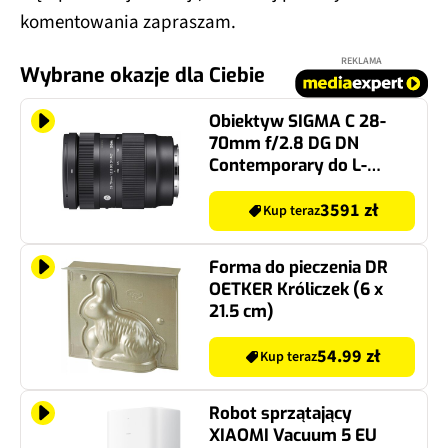
komentowania zapraszam.
REKLAMA
Wybrane okazje dla Ciebie
Obiektyw SIGMA C 28-
70mm f/2.8 DG DN
Contemporary do L-
Mount
3591 zł
Kup teraz
Forma do pieczenia DR
OETKER Króliczek (6 x
21.5 cm)
54.99 zł
Kup teraz
Robot sprzątający
XIAOMI Vacuum 5 EU