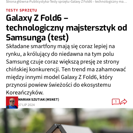
Strona główna
Publicystyka
Testy sprzętu
Galaxy Z Fold6 – technologiczny majstersztyk od Samsunga (test)
TESTY SPRZĘTU
Galaxy Z Fold6 –
technologiczny majstersztyk od
Samsunga (test)
Składane smartfony mają się coraz lepiej na
rynku, a królujący do niedawna na tym polu
Samsung czuje coraz większą presję ze strony
chińskiej konkurencji. Ten trend ma zahamować
między innymi model Galaxy Z Fold6, który
przynosi powiew świeżości do ekosystemu
Koreańczyków.
MARIAN SZUTIAK (MSNET)
1
27 LIP 2024