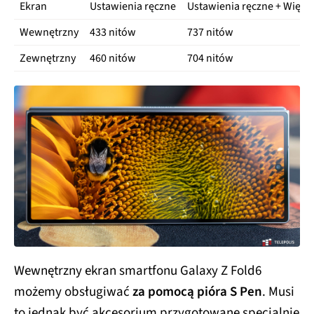
Ekran
Ustawienia ręczne
Ustawienia ręczne + Więks
Wewnętrzny
433 nitów
737 nitów
Zewnętrzny
460 nitów
704 nitów
Wewnętrzny ekran smartfonu Galaxy Z Fold6
możemy obsługiwać
za pomocą pióra S Pen
. Musi
to jednak być akcesorium przygotowane specjalnie