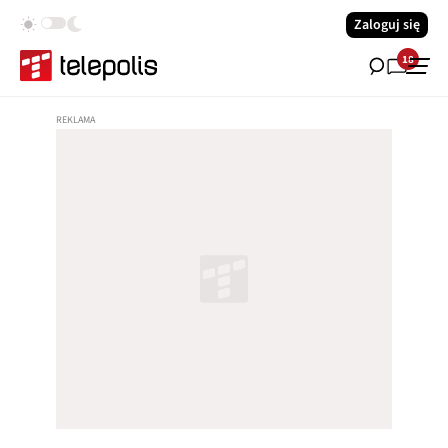
Zaloguj się
18