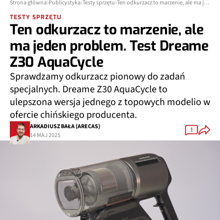
Strona główna
Publicystyka
Testy sprzętu
Ten odkurzacz to marzenie, ale ma jeden problem. Test Dreame Z30 AquaCycle
TESTY SPRZĘTU
Ten odkurzacz to marzenie, ale
ma jeden problem. Test Dreame
Z30 AquaCycle
Sprawdzamy odkurzacz pionowy do zadań
specjalnych. Dreame Z30 AquaCycle to
ulepszona wersja jednego z topowych modelio w
ofercie chińskiego producenta.
ARKADIUSZ BAŁA (ARECAS)
1
14 MAJ 2025