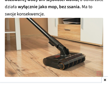
działa
wyłącznie jako mop, bez ssania.
Ma to
swoje konsekwencje.
Przede wszystkim Dreame Z30 AquaCycle w takiej
konfiguracji
kompletnie nie radzi sobie z
usuwaniem pyłu, włosów i innych „suchych”
zabrudzeń.
Jeśli chcemy uzyskać dobre rezultaty