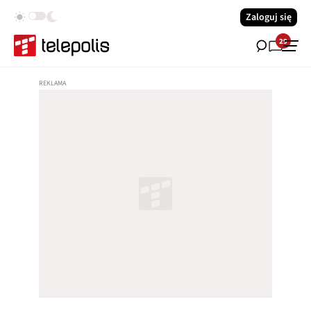
Zaloguj się
29