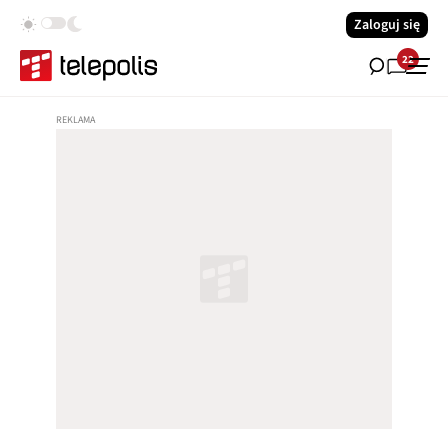
Zaloguj się
22