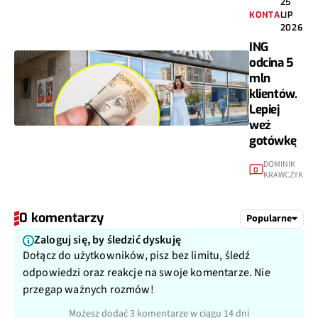
25
KONTA
LIP
2026
ING
odcina 5
mln
klientów.
Lepiej
weź
gotówkę
DOMINIK
0
KRAWCZYK
0 komentarzy
Popularne
Zaloguj się, by śledzić dyskuję
Dołącz do użytkowników, pisz bez limitu, śledź
odpowiedzi oraz reakcje na swoje komentarze. Nie
przegap ważnych rozmów!
Możesz dodać 3 komentarze w ciągu 14 dni