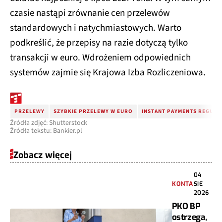
czasie nastąpi zrównanie cen przelewów
standardowych i natychmiastowych. Warto
podkreślić, że przepisy na razie dotyczą tylko
transakcji w euro. Wdrożeniem odpowiednich
systemów zajmie się Krajowa Izba Rozliczeniowa.
PRZELEWY
SZYBKIE PRZELEWY W EURO
INSTANT PAYMENTS REGULA
Źródła zdjęć: Shutterstock
Źródła tekstu: Bankier.pl
Zobacz więcej
04
KONTA
SIE
2026
PKO BP
ostrzega,