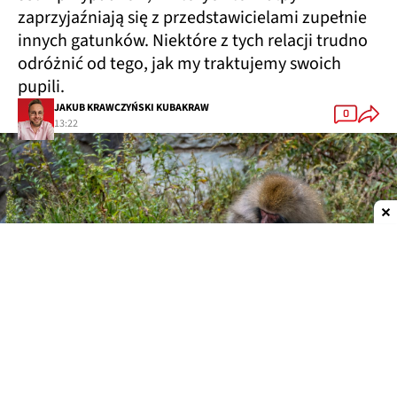
zaprzyjaźniają się z przedstawicielami zupełnie
innych gatunków. Niektóre z tych relacji trudno
odróżnić od tego, jak my traktujemy swoich
pupili.
JAKUB KRAWCZYŃSKI KUBAKRAW
0
13:22
Dodaj do ulubionych źródeł w Google