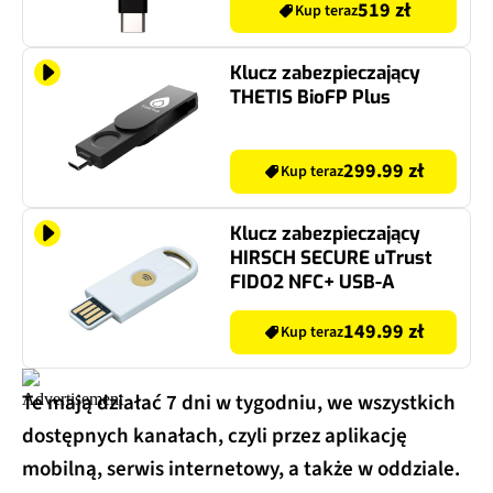
519 zł
Kup teraz
Klucz zabezpieczający
THETIS BioFP Plus
299.99 zł
Kup teraz
Klucz zabezpieczający
HIRSCH SECURE uTrust
FIDO2 NFC+ USB-A
149.99 zł
Kup teraz
Te mają działać 7 dni w tygodniu, we wszystkich
dostępnych kanałach, czyli przez aplikację
mobilną, serwis internetowy, a także w oddziale.