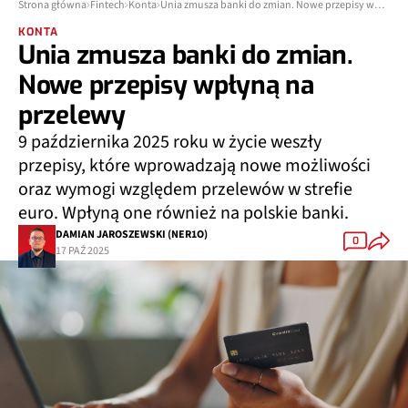
Strona główna
Fintech
Konta
Unia zmusza banki do zmian. Nowe przepisy wpłyną na przelewy
KONTA
Unia zmusza banki do zmian.
Nowe przepisy wpłyną na
przelewy
9 października 2025 roku w życie weszły
przepisy, które wprowadzają nowe możliwości
oraz wymogi względem przelewów w strefie
euro. Wpłyną one również na polskie banki.
DAMIAN JAROSZEWSKI (NER1O)
0
17 PAŹ 2025