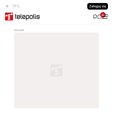
Zaloguj się
34