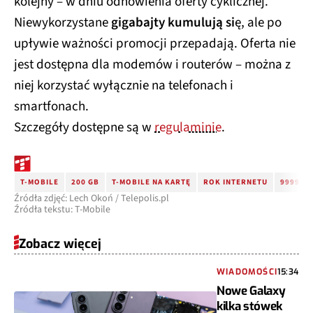
kolejny – w dniu odnowienia oferty cyklicznej.
Niewykorzystane
gigabajty kumulują si
ę, ale po
upływie ważności promocji przepadają. Oferta nie
jest dostępna dla modemów i routerów – można z
niej korzystać wyłącznie na telefonach i
smartfonach.
Szczegóły dostępne są w
regulaminie
.
T-MOBILE
200 GB
T-MOBILE NA KARTĘ
ROK INTERNETU
9999 GB
Źródła zdjęć: Lech Okoń / Telepolis.pl
Źródła tekstu: T-Mobile
Zobacz więcej
WIADOMOŚCI
15:34
Nowe Galaxy
kilka stówek