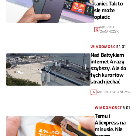
taniej. Tak to
się może
opłacić
MIESZKO
0
ZAGAŃCZYK
WIADOMOŚCI
14:01
Nad Bałtykiem
internet 4 razy
szybszy. Ale do
tych kurortów
strach jechać
MIESZKO ZAGAŃCZYK
6
WIADOMOŚCI
13:01
Temu i
Aliexpress na
minusie. Nie