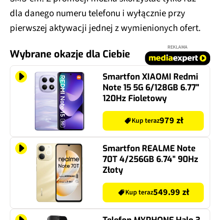
dla danego numeru telefonu i wyłącznie przy
pierwszej aktywacji jednej z wymienionych ofert.
REKLAMA
Wybrane okazje dla Ciebie
Smartfon XIAOMI Redmi
Note 15 5G 6/128GB 6.77"
120Hz Fioletowy
979 zł
Kup teraz
Smartfon REALME Note
70T 4/256GB 6.74” 90Hz
Złoty
549.99 zł
Kup teraz