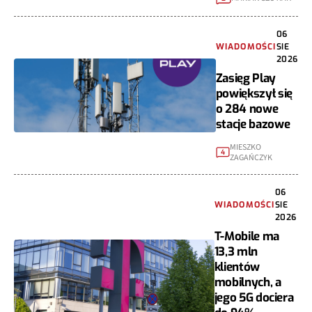
06
WIADOMOŚCI
SIE
2026
Zasięg Play
powiększył się
o 284 nowe
stacje bazowe
MIESZKO
4
ZAGAŃCZYK
06
WIADOMOŚCI
SIE
2026
T-Mobile ma
13,3 mln
klientów
mobilnych, a
jego 5G dociera