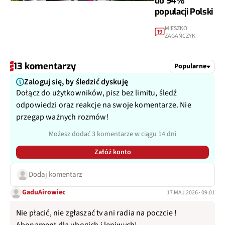
do 94%
populacji Polski
MIESZKO
19
ZAGAŃCZYK
13 komentarzy
Popularne
Zaloguj się, by śledzić dyskuję
Dołącz do użytkowników, pisz bez limitu, śledź
odpowiedzi oraz reakcje na swoje komentarze. Nie
przegap ważnych rozmów!
Możesz dodać 3 komentarze w ciągu 14 dni
Załóż konto
Dodaj komentarz
GaduAirowiec
17 MAJ 2026 · 09:01
Nie płacić, nie zgłaszać tv ani radia na poczcie !
Abonament dla ubogich i leniwych!