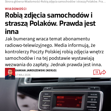
Strona główna
Wiadomości
Robią zdjęcia samochodów i straszą Polaków. Prawda jest inna
WIADOMOŚCI
Robią zdjęcia samochodów i
straszą Polaków. Prawda jest
inna
Jak bumerang wraca temat abonamentu
radiowo-telewizyjnego. Media informują, że
kontrolerzy Poczty Polskiej robią zdjęcia wnętrz
samochodów i na tej podstawie wystawiają
wezwania do zapłaty. Jednak prawda jest inna.
DAMIAN JAROSZEWSKI (NER1O)
13
17 MAJ 2026