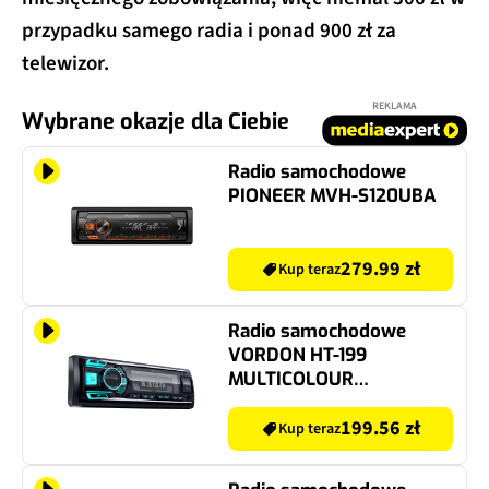
przypadku samego radia i ponad 900 zł za
telewizor.
REKLAMA
Wybrane okazje dla Ciebie
Radio samochodowe
PIONEER MVH-S120UBA
279.99 zł
Kup teraz
Radio samochodowe
VORDON HT-199
MULTICOLOUR
BLUETOOTH USB SD RDS
1DIN
199.56 zł
Kup teraz