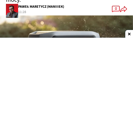
PAWEŁ MARETYCZ (MANIIIEK)
0
11:28
Dodaj do ulubionych źródeł w Google
W przypadku powerbanków istnieje pewna
zasada: z im mniejszą mocą rozładowujemy
powerbank, tym więcej energii możemy z niego