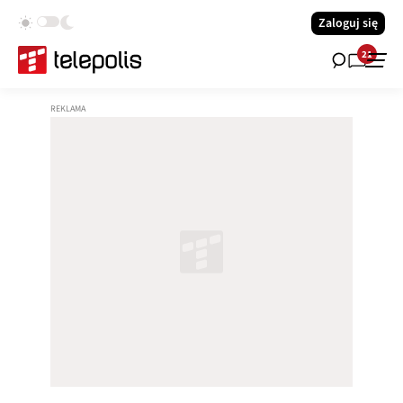
Zaloguj się
21