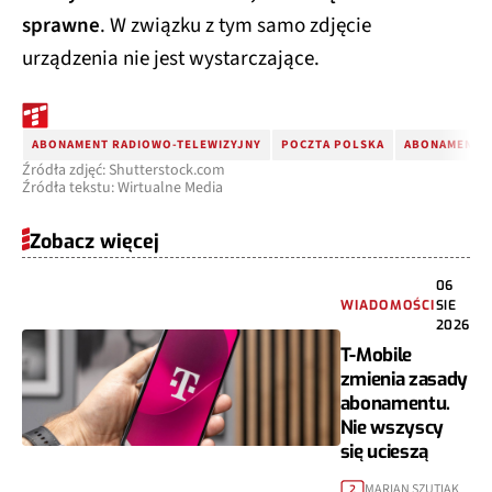
sprawne
. W związku z tym samo zdjęcie
urządzenia nie jest wystarczające.
ABONAMENT RADIOWO-TELEWIZYJNY
POCZTA POLSKA
ABONAMENT 
Źródła zdjęć: Shutterstock.com
Źródła tekstu: Wirtualne Media
Zobacz więcej
06
WIADOMOŚCI
SIE
2026
T-Mobile
zmienia zasady
abonamentu.
Nie wszyscy
się ucieszą
MARIAN SZUTIAK
2