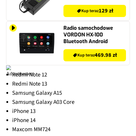
laptopa Lenovo, MSI
129 zł
Kup teraz
Radio samochodowe
VORDON HX-100
Bluetooth Android
469.98 zł
Kup teraz
Redmi Note 12
Redmi Note 13
Samsung Galaxy A15
Samsung Galaxy A03 Core
iPhone 13
iPhone 14
Maxcom MM724