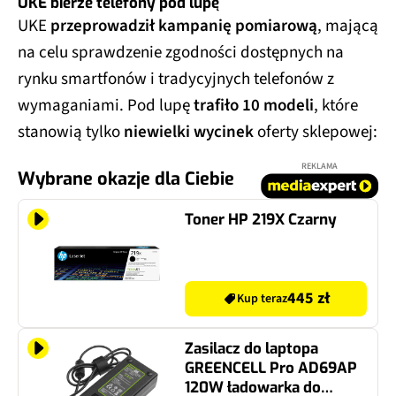
UKE
przeprowadził kampanię pomiarową
, mającą
na celu sprawdzenie zgodności dostępnych na
rynku smartfonów i tradycyjnych telefonów z
wymaganiami. Pod lupę
trafiło 10 modeli
, które
stanowią tylko
niewielki wycinek
oferty sklepowej:
REKLAMA
Wybrane okazje dla Ciebie
Toner HP 219X Czarny
445 zł
Kup teraz
Zasilacz do laptopa
GREENCELL Pro AD69AP
120W ładowarka do