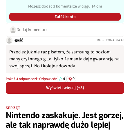
Możesz dodać 3 komentarze w ciągu 14 dni
Załóż konto
Dodaj komentarz
~gość
18 GRU 2024 · 04:43
Przecież już nie raz pisałem, że samsung to poziom
many czy innego g...a, tylko że manta daje gwarancję na
swój sprzęt. No i kolejne dowody.
4
9
Pokaż 4 odpowiedzi
Odpowiedz
Wyświetl więcej (+3)
SPRZĘT
Nintendo zaskakuje. Jest gorzej,
ale tak naprawdę dużo lepiej