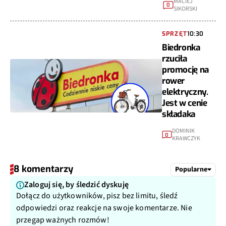
0
SIKORSKI
SPRZĘT
10:30
Biedronka
rzuciła
promocję na
rower
elektryczny.
Jest w cenie
składaka
DOMINIK
0
KRAWCZYK
8 komentarzy
Popularne
Zaloguj się, by śledzić dyskuję
Dołącz do użytkowników, pisz bez limitu, śledź
odpowiedzi oraz reakcje na swoje komentarze. Nie
przegap ważnych rozmów!