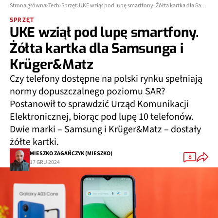
Strona główna
Tech
Sprzęt
UKE wziął pod lupę smartfony. Żółta kartka dla Samsunga i Krüger&Matz
SPRZĘT
UKE wziął pod lupę smartfony.
Żółta kartka dla Samsunga i
Krüger&Matz
Czy telefony dostępne na polski rynku spełniają
normy dopuszczalnego poziomu SAR?
Postanowił to sprawdzić Urząd Komunikacji
Elektronicznej, biorąc pod lupę 10 telefonów.
Dwie marki – Samsung i Krüger&Matz – dostały
żółte kartki.
MIESZKO ZAGAŃCZYK (MIESZKO)
8
17 GRU 2024