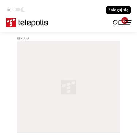
Zaloguj się
39