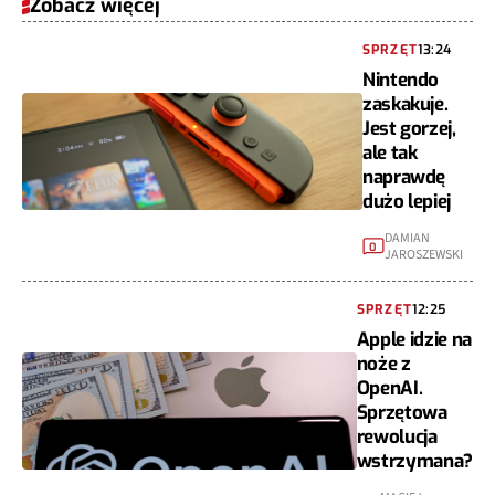
SPRZĘT
13:24
Nintendo
zaskakuje.
Jest gorzej,
ale tak
naprawdę
dużo lepiej
DAMIAN
0
JAROSZEWSKI
SPRZĘT
12:25
Apple idzie na
noże z
OpenAI.
Sprzętowa
rewolucja
wstrzymana?
MACIEJ