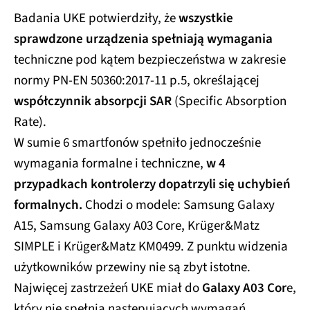
Badania UKE potwierdziły, że
wszystkie
sprawdzone urządzenia spełniają wymagania
techniczne pod kątem bezpieczeństwa w zakresie
normy PN-EN 50360:2017-11 p.5, określającej
współczynnik absorpcji SAR
(Specific Absorption
Rate).
W sumie 6 smartfonów spełniło jednocześnie
wymagania formalne i techniczne,
w 4
przypadkach kontrolerzy dopatrzyli się uchybień
formalnych.
Chodzi o modele: Samsung Galaxy
A15, Samsung Galaxy A03 Core, Krüger&Matz
SIMPLE i Krüger&Matz KM0499. Z punktu widzenia
użytkowników przewiny nie są zbyt istotne.
Najwięcej zastrzeżeń UKE miał do
Galaxy A03 Cor
e,
który nie spełnia następujących wymagań