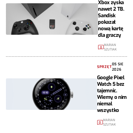
Xbox zyska
nawet 2 TB.
Sandisk
pokazał
nową kartę
dla graczy
MARIAN
0
SZUTIAK
05 SIE
SPRZĘT
2026
Google Pixel
Watch 5 bez
tajemnic.
Wiemy o nim
niemal
wszystko
MARIAN
0
SZUTIAK