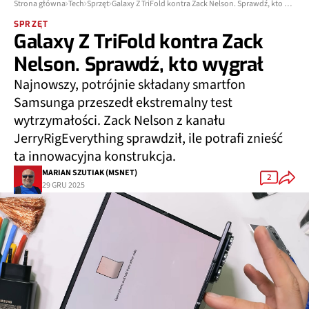
Strona główna
Tech
Sprzęt
Galaxy Z TriFold kontra Zack Nelson. Sprawdź, kto wygrał
SPRZĘT
Galaxy Z TriFold kontra Zack
Nelson. Sprawdź, kto wygrał
Najnowszy, potrójnie składany smartfon
Samsunga przeszedł ekstremalny test
wytrzymałości. Zack Nelson z kanału
JerryRigEverything sprawdził, ile potrafi znieść
ta innowacyjna konstrukcja.
MARIAN SZUTIAK (MSNET)
2
29 GRU 2025