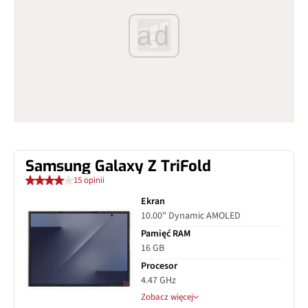
ad
Samsung Galaxy Z TriFold
15 opinii
Ekran
10.00" Dynamic AMOLED
Pamięć RAM
16 GB
Procesor
4.47 GHz
Zobacz więcej