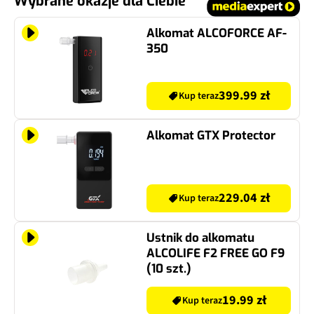
Wybrane okazje dla Ciebie
Alkomat ALCOFORCE AF-
350
399.99 zł
Kup teraz
Alkomat GTX Protector
229.04 zł
Kup teraz
Ustnik do alkomatu
ALCOLIFE F2 FREE GO F9
(10 szt.)
19.99 zł
Kup teraz