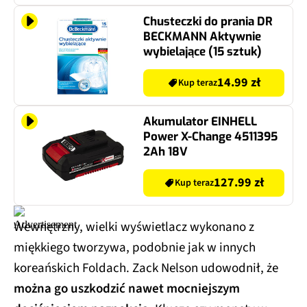
Chusteczki do prania DR
BECKMANN Aktywnie
wybielające (15 sztuk)
14.99 zł
Kup teraz
Akumulator EINHELL
Power X-Change 4511395
2Ah 18V
127.99 zł
Kup teraz
Wewnętrzny, wielki wyświetlacz wykonano z
miękkiego tworzywa, podobnie jak w innych
koreańskich Foldach. Zack Nelson udowodnił, że
można go uszkodzić nawet mocniejszym