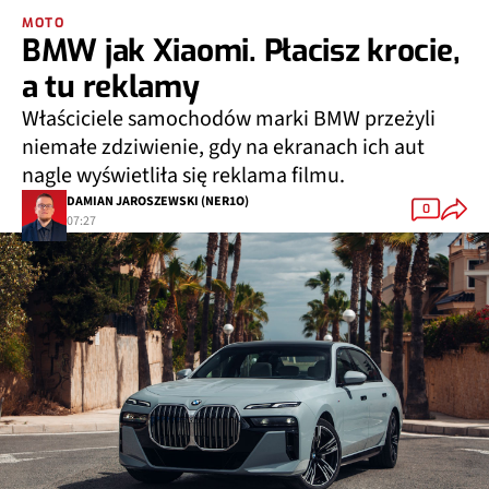
MOTO
BMW jak Xiaomi. Płacisz krocie,
a tu reklamy
Właściciele samochodów marki BMW przeżyli
niemałe zdziwienie, gdy na ekranach ich aut
nagle wyświetliła się reklama filmu.
DAMIAN JAROSZEWSKI (NER1O)
0
07:27