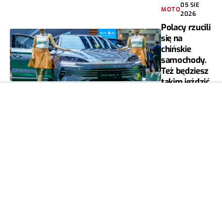
05 SIE
MOTO
2026
Polacy rzucili
się na
chińskie
samochody.
Też będziesz
takim jeździć
MACIEJ
3
SIKORSKI
05 SIE
MOTO
2026
Rząd
porządkuje
przepisy.
Polacy
odczują
rygor