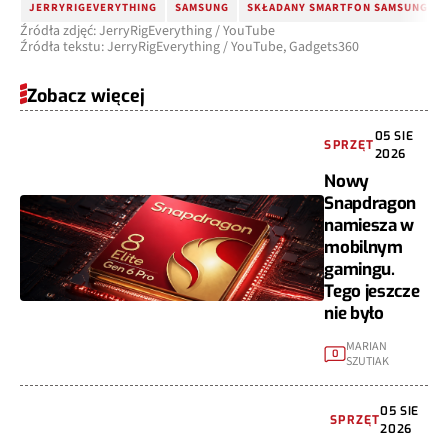
JERRYRIGEVERYTHING
SAMSUNG
SKŁADANY SMARTFON SAMSUNGA
Źródła zdjęć: JerryRigEverything / YouTube
Źródła tekstu: JerryRigEverything / YouTube, Gadgets360
Zobacz więcej
05 SIE
SPRZĘT
2026
Nowy
Snapdragon
namiesza w
mobilnym
gamingu.
Tego jeszcze
nie było
MARIAN
0
SZUTIAK
05 SIE
SPRZĘT
2026