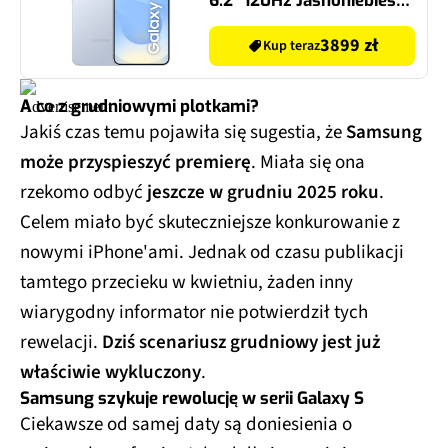
6.2" 120Hz Jasnoniebieski
SM-S931
3899 zł
Kup teraz
A co z grudniowymi plotkami?
Jakiś czas temu pojawiła się sugestia, że
Samsung
może przyspieszyć premierę
. Miała się ona
rzekomo odbyć
jeszcze w grudniu 2025 roku
.
Celem miało być skuteczniejsze konkurowanie z
nowymi iPhone'ami. Jednak od czasu publikacji
tamtego przecieku w kwietniu, żaden inny
wiarygodny informator nie potwierdził tych
rewelacji.
Dziś scenariusz grudniowy jest już
właściwie wykluczony
.
Samsung szykuje rewolucję w serii Galaxy S
Ciekawsze od samej daty są doniesienia o