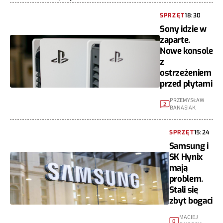
SPRZĘT
18:30
Sony idzie w
zaparte.
Nowe konsole
z
ostrzeżeniem
przed płytami
PRZEMYSŁAW
2
BANASIAK
SPRZĘT
15:24
Samsung i
SK Hynix
mają
problem.
Stali się
zbyt bogaci
MACIEJ
0