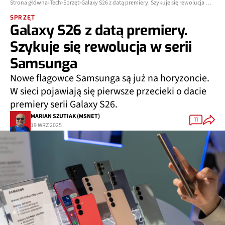
Strona główna
Tech
Sprzęt
Galaxy S26 z datą premiery. Szykuje się rewolucja w serii Samsunga
SPRZĘT
Galaxy S26 z datą premiery.
Szykuje się rewolucja w serii
Samsunga
Nowe flagowce Samsunga są już na horyzoncie.
W sieci pojawiają się pierwsze przecieki o dacie
premiery serii Galaxy S26.
MARIAN SZUTIAK (MSNET)
11
19 WRZ 2025