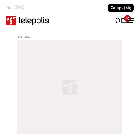
Zaloguj się
40