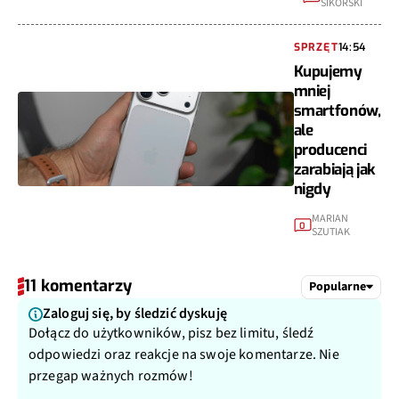
SIKORSKI
SPRZĘT
14:54
Kupujemy
mniej
smartfonów,
ale
producenci
zarabiają jak
nigdy
MARIAN
0
SZUTIAK
11 komentarzy
Popularne
Zaloguj się, by śledzić dyskuję
Dołącz do użytkowników, pisz bez limitu, śledź
odpowiedzi oraz reakcje na swoje komentarze. Nie
przegap ważnych rozmów!