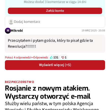
Możesz dodać 3 komentarze w ciągu 14 dni
Załóż konto
Dodaj komentarz
M
Mikrobi
19 WRZ 2025 · 20:08
Przeczytałem i pytam gościa, który to pisał gdzie ta
Rewolucja?!!!!!!!
131
1
Pokaż 4 odpowiedzi
Odpowiedz
Wyświetl więcej (+5)
BEZPIECZEŃSTWO
Rosjanie z nowym atakiem.
Wystarczy otworzyć e-mail
Służby wielu państw, w tym polska Agencja