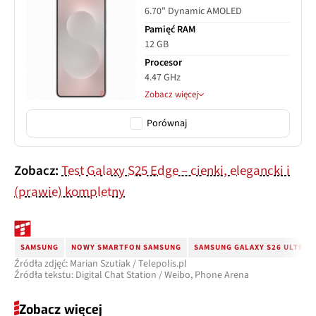
6.70" Dynamic AMOLED
Pamięć RAM
12 GB
Procesor
4.47 GHz
Zobacz więcej
Porównaj
Zobacz:
Test Galaxy S25 Edge – cienki, elegancki i
(prawie) kompletny
SAMSUNG
NOWY SMARTFON SAMSUNG
SAMSUNG GALAXY S26 ULTRA
Źródła zdjęć: Marian Szutiak / Telepolis.pl
Źródła tekstu: Digital Chat Station / Weibo, Phone Arena
Zobacz więcej