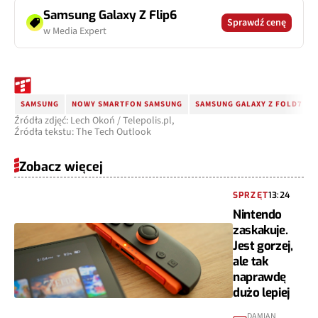
Samsung Galaxy Z Flip6
Sprawdź cenę
w Media Expert
SAMSUNG
NOWY SMARTFON SAMSUNG
SAMSUNG GALAXY Z FOLD7
Źródła zdjęć: Lech Okoń / Telepolis.pl,
Źródła tekstu: The Tech Outlook
Zobacz więcej
SPRZĘT
13:24
Nintendo
zaskakuje.
Jest gorzej,
ale tak
naprawdę
dużo lepiej
DAMIAN