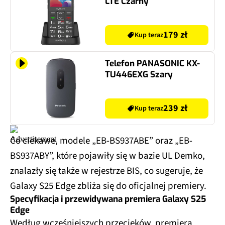
LTE Czarny
179 zł
Kup teraz
Telefon PANASONIC KX-
TU446EXG Szary
239 zł
Kup teraz
Co ciekawe, modele „EB-BS937ABE” oraz „EB-
BS937ABY”, które pojawiły się w bazie UL Demko,
znalazły się także w rejestrze BIS, co sugeruje, że
Galaxy S25 Edge zbliża się do oficjalnej premiery.
Specyfikacja i przewidywana premiera Galaxy S25
Edge
Według wcześniejszych przecieków, premiera