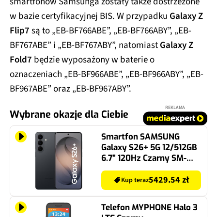
smartfonów Samsunga zostały także dostrzeżone
w bazie certyfikacyjnej BIS. W przypadku
Galaxy Z
Flip7
są to „EB-BF766ABE”, „EB-BF766ABY”, „EB-
BF767ABE” i „EB-BF767ABY”, natomiast
Galaxy Z
Fold7
będzie wyposażony w baterie o
oznaczeniach „EB-BF966ABE”, „EB-BF966ABY”, „EB-
BF967ABE” oraz „EB-BF967ABY”.
REKLAMA
Wybrane okazje dla Ciebie
Smartfon SAMSUNG
Galaxy S26+ 5G 12/512GB
6.7" 120Hz Czarny SM-
S947
5429.54 zł
Kup teraz
Telefon MYPHONE Halo 3