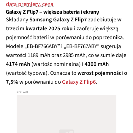
data premiery, cena
Galaxy Z Flip7 – większa bateria i ekrany
Składany
Samsung Galaxy Z Flip7
zadebiutuje
w
trzecim kwartale 2025 roku
i zaoferuje większą
pojemność baterii w porównaniu do poprzednika.
Modele „EB-BF766ABY” i „EB-BF767ABY” sugerują
wartości 1189 mAh oraz 2985 mAh, co w sumie daje
4174 mAh
(wartość nominalna) i
4300 mAh
(wartość typowa). Oznacza to
wzrost pojemności o
7,5%
w porównaniu do
Galaxy Z Flip6
.