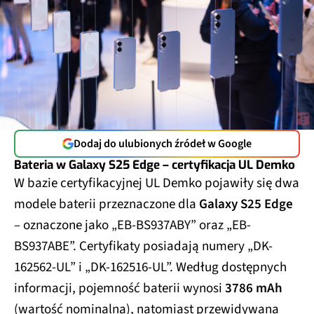
Dodaj do ulubionych źródeł w Google
Bateria w Galaxy S25 Edge – certyfikacja UL Demko
W bazie certyfikacyjnej UL Demko pojawiły się dwa
modele baterii przeznaczone dla
Galaxy S25 Edge
– oznaczone jako „EB-BS937ABY” oraz „EB-
BS937ABE”. Certyfikaty posiadają numery „DK-
162562-UL” i „DK-162516-UL”. Według dostępnych
informacji, pojemność baterii wynosi
3786 mAh
(wartość nominalna), natomiast przewidywana