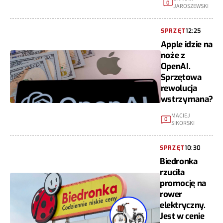
0
JAROSZEWSKI
SPRZĘT
12:25
Apple idzie na
noże z
OpenAI.
Sprzętowa
rewolucja
wstrzymana?
MACIEJ
0
SIKORSKI
SPRZĘT
10:30
Biedronka
rzuciła
promocję na
rower
elektryczny.
Jest w cenie