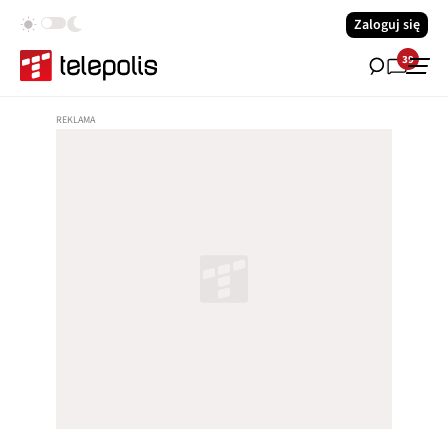
Zaloguj się
39