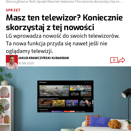
Strona główna
Tech
Sprzęt
Masz ten telewizor? Koniecznie skorzystaj z tej nowości
SPRZĘT
Masz ten telewizor? Koniecznie
skorzystaj z tej nowości
LG wprowadza nowość do swoich telewizorów.
Ta nowa funkcja przyda się nawet jeśli nie
oglądamy telewizji.
JAKUB KRAWCZYŃSKI KUBAKRAW
0
30 SIE 2025