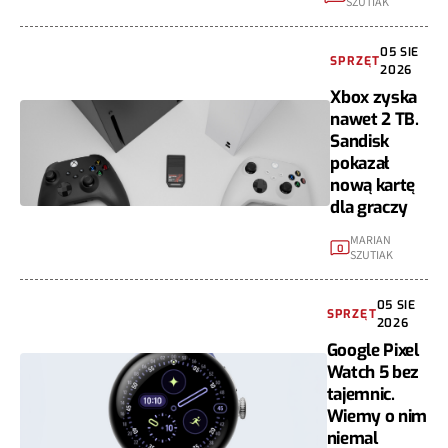
SZUTIAK
05 SIE
SPRZĘT
2026
Xbox zyska
nawet 2 TB.
Sandisk
pokazał
nową kartę
dla graczy
MARIAN
0
SZUTIAK
05 SIE
SPRZĘT
2026
Google Pixel
Watch 5 bez
tajemnic.
Wiemy o nim
niemal