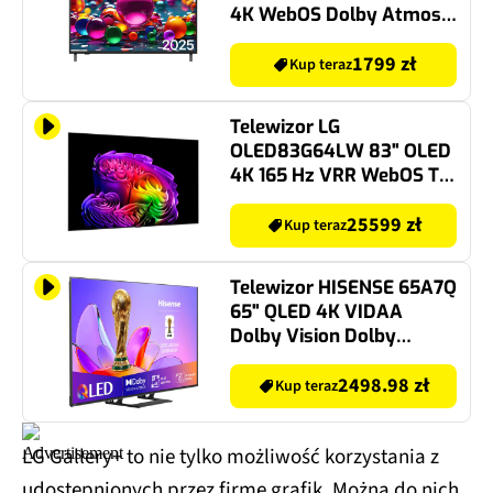
4K WebOS Dolby Atmos
HDMI 2.1
1799 zł
Kup teraz
Telewizor LG
OLED83G64LW 83" OLED
4K 165 Hz VRR WebOS TV
Dolby Atmos Dolby
Vision HDMI 2.1
25599 zł
Kup teraz
Telewizor HISENSE 65A7Q
65" QLED 4K VIDAA
Dolby Vision Dolby
Atmos HDMI 2.1
2498.98 zł
Kup teraz
LG Gallery+ to nie tylko możliwość korzystania z
udostępnionych przez firmę grafik. Można do nich