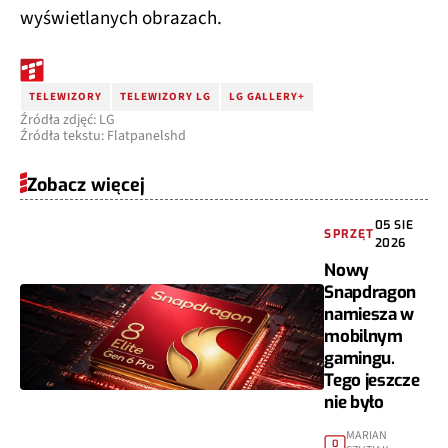
wyświetlanych obrazach.
TELEWIZORY
TELEWIZORY LG
LG GALLERY+
Źródła zdjęć: LG
Źródła tekstu: Flatpanelshd
Zobacz więcej
05 SIE
SPRZĘT
2026
Nowy
Snapdragon
namiesza w
mobilnym
gamingu.
Tego jeszcze
nie było
MARIAN
0