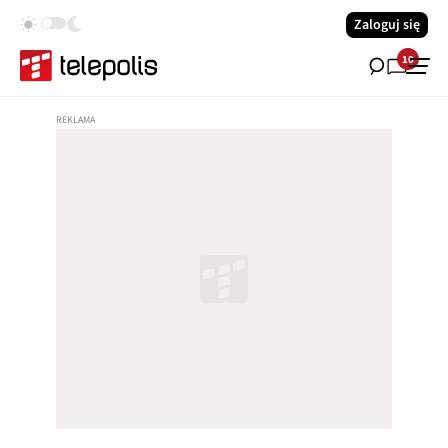
Zaloguj się
10