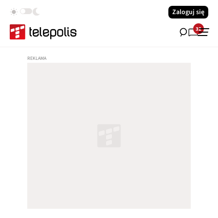
Zaloguj się
32