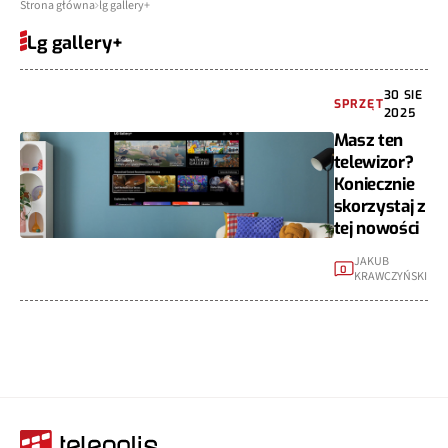
Strona główna
lg gallery+
Lg gallery+
30 SIE
SPRZĘT
2025
Masz ten
telewizor?
Koniecznie
skorzystaj z
tej nowości
JAKUB
0
KRAWCZYŃSKI