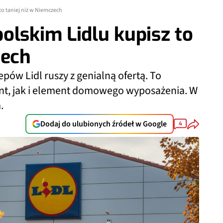
to taniej niż w Niemczech
olskim Lidlu kupisz to
zech
epów Lidl ruszy z genialną ofertą. To
nt, jak i element domowego wyposażenia. W
.
Dodaj do ulubionych źródeł w Google
4