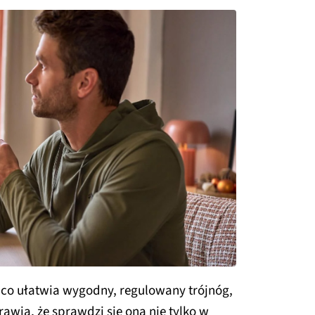
o ułatwia wygodny, regulowany trójnóg,
ia, że sprawdzi się ona nie tylko w