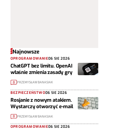
Najnowsze
OPROGRAMOWANIE
06 SIE 2026
ChatGPT bez limitu. OpenAI
właśnie zmienia zasady gry
PRZEMYSŁAW BANASIAK
0
BEZPIECZEŃSTWO
06 SIE 2026
Rosjanie z nowym atakiem.
Wystarczy otworzyć e-mail
PRZEMYSŁAW BANASIAK
0
OPROGRAMOWANIE
06 SIE 2026