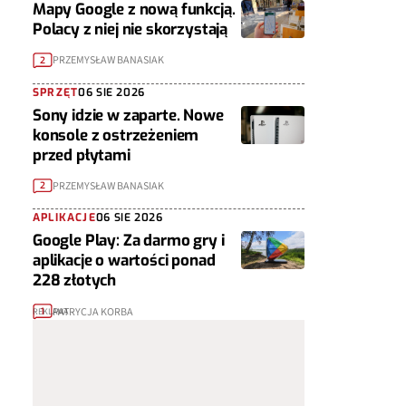
Mapy Google z nową funkcją.
Polacy z niej nie skorzystają
PRZEMYSŁAW BANASIAK
2
SPRZĘT
06 SIE 2026
Sony idzie w zaparte. Nowe
konsole z ostrzeżeniem
przed płytami
PRZEMYSŁAW BANASIAK
2
APLIKACJE
06 SIE 2026
Google Play: Za darmo gry i
aplikacje o wartości ponad
228 złotych
PATRYCJA KORBA
1