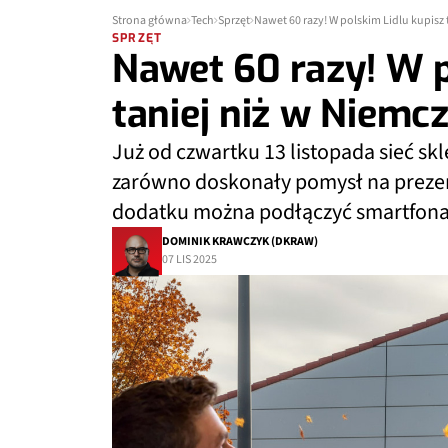
Strona główna
Tech
Sprzęt
Nawet 60 razy! W polskim Lidlu kupisz 
SPRZĘT
Nawet 60 razy! W p
taniej niż w Niemc
Już od czwartku 13 listopada sieć skl
zarówno doskonały pomysł na preze
dodatku można podłączyć smartfona
DOMINIK KRAWCZYK (DKRAW)
07 LIS 2025