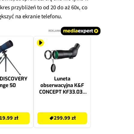
kres przybliżeń to od 20 do aż 60x, co
szyć na ekranie telefonu.
REKLAMA
 DISCOVERY
Luneta
nge 50
obserwacyjna K&F
CONCEPT KF33.033
60 Czarny
299.99 zł
19.99 zł
299.99 zł