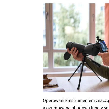
Operowanie instrumentem znacząc
a ogumowana obudowa lunety spraw