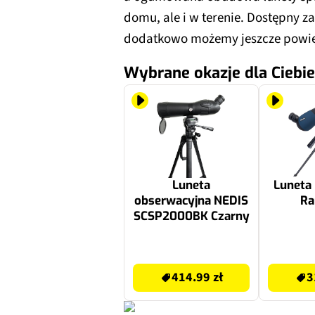
domu, ale i w terenie. Dostępny za
dodatkowo możemy jeszcze powięk
Wybrane okazje dla Ciebie
Luneta
Luneta
obserwacyjna NEDIS
Ra
SCSP2000BK Czarny
439.99 zł
319.99 zł
414.99 zł
3