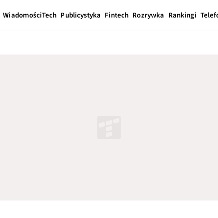
Wiadomości
Tech
Publicystyka
Fintech
Rozrywka
Rankingi
Telef