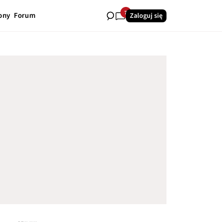
7
ony
Forum
Zaloguj się