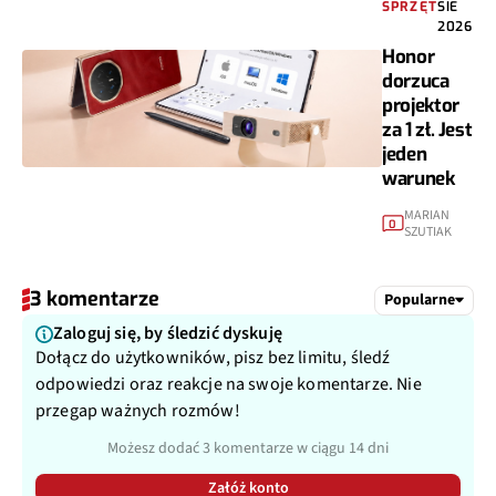
SPRZĘT
SIE
2026
Honor
dorzuca
projektor
za 1 zł. Jest
jeden
warunek
MARIAN
0
SZUTIAK
3 komentarze
Popularne
Zaloguj się, by śledzić dyskuję
Dołącz do użytkowników, pisz bez limitu, śledź
odpowiedzi oraz reakcje na swoje komentarze. Nie
przegap ważnych rozmów!
Możesz dodać 3 komentarze w ciągu 14 dni
Załóż konto