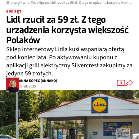
Strona główna
Tech
Sprzęt
Lidl rzucił za 59 zł. Z tego urządzenia korzysta większość Polaków
SPRZĘT
Lidl rzucił za 59 zł. Z tego
urządzenia korzysta większość
Polaków
Sklep internetowy Lidla kusi wspaniałą ofertą
pod koniec lata. Po aktywowaniu kuponu z
aplikacji grill elektryczny Silvercrest zakupimy za
jedyne 59 złotych.
ANNA KOPEĆ (ANNAKO)
3
26 SIE 2025