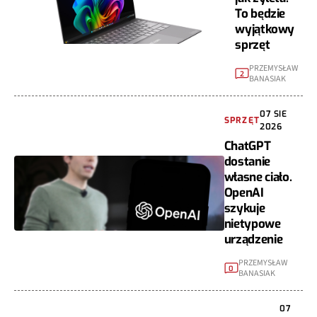
To będzie
wyjątkowy
sprzęt
PRZEMYSŁAW
2
BANASIAK
07 SIE
SPRZĘT
2026
ChatGPT
dostanie
własne ciało.
OpenAI
szykuje
nietypowe
urządzenie
PRZEMYSŁAW
0
BANASIAK
07