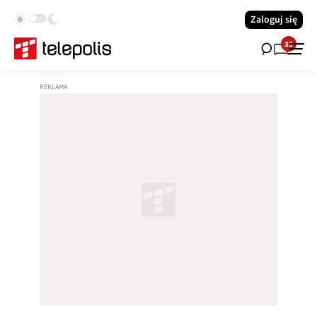
Zaloguj się
33