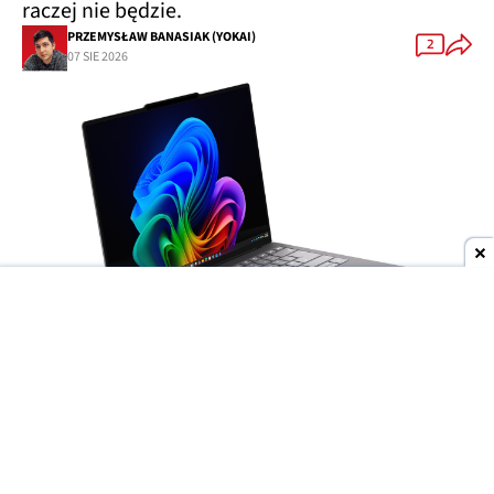
raczej nie będzie.
PRZEMYSŁAW BANASIAK (YOKAI)
2
07 SIE 2026
Dodaj do ulubionych źródeł w Google
Wyścig producentów o
jak najcieńsze laptopy
trwa w najlepsze, ale to
Lenovo
może niedługo
wyjść na prowadzenie. Do sieci trafiły materiały