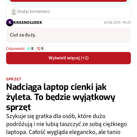
Dodaj komentarz
K
KRASNOLUDEK
26 SIE 2025 · 09:33
Ciut za duży.
8
5
Odpowiedz
Wyświetl więcej (+2)
SPRZĘT
Nadciąga laptop cienki jak
żyleta. To będzie wyjątkowy
sprzęt
Szykuje się gratka dla osób, które dużo
podróżują i nie lubią taszczyć ze sobą ciężkiego
laptopa. Całość wygląda elegancko, ale tanio