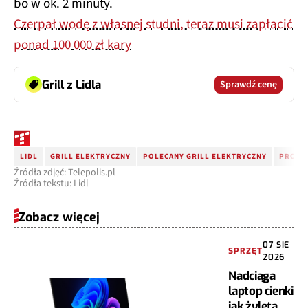
bo w ok. 2 minuty.
Czerpał wodę z własnej studni, teraz musi zapłacić
ponad 100 000 zł kary
Grill z Lidla
Sprawdź cenę
LIDL
GRILL ELEKTRYCZNY
POLECANY GRILL ELEKTRYCZNY
PROMO
Źródła zdjęć: Telepolis.pl
Źródła tekstu: Lidl
Zobacz więcej
07 SIE
SPRZĘT
2026
Nadciąga
laptop cienki
jak żyleta.