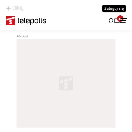
Zaloguj się
33