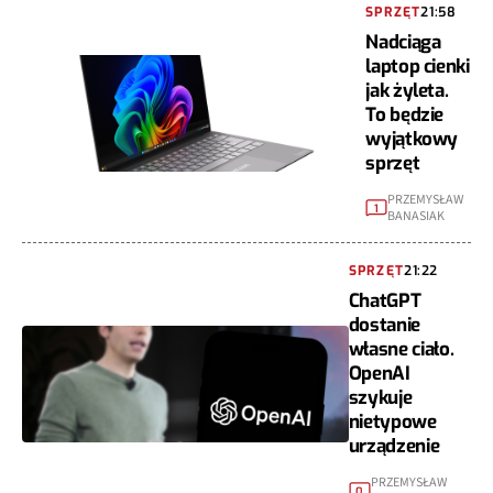
SPRZĘT
21:58
Nadciąga
laptop cienki
jak żyleta.
To będzie
wyjątkowy
sprzęt
PRZEMYSŁAW
1
BANASIAK
SPRZĘT
21:22
ChatGPT
dostanie
własne ciało.
OpenAI
szykuje
nietypowe
urządzenie
PRZEMYSŁAW
0