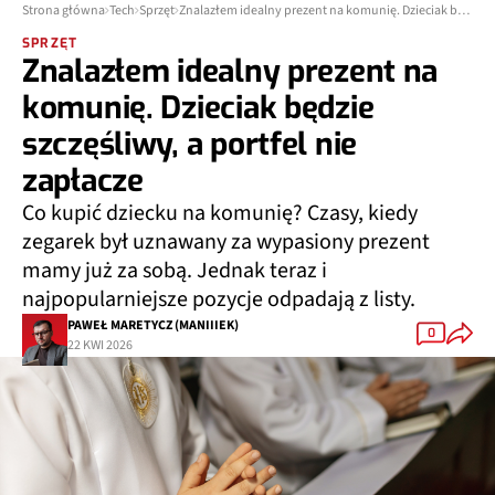
Strona główna
Tech
Sprzęt
Znalazłem idealny prezent na komunię. Dzieciak będzie szczęśliwy, a portfel nie zapłacze
SPRZĘT
Znalazłem idealny prezent na
komunię. Dzieciak będzie
szczęśliwy, a portfel nie
zapłacze
Co kupić dziecku na komunię? Czasy, kiedy
zegarek był uznawany za wypasiony prezent
mamy już za sobą. Jednak teraz i
najpopularniejsze pozycje odpadają z listy.
PAWEŁ MARETYCZ (MANIIIEK)
0
22 KWI 2026