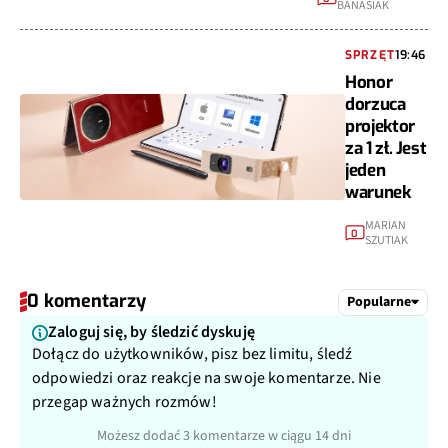
BANASIAK
SPRZĘT
19:46
Honor
dorzuca
projektor
za 1 zł. Jest
jeden
warunek
MARIAN
0
SZUTIAK
0 komentarzy
Popularne
Zaloguj się, by śledzić dyskuję
Dołącz do użytkowników, pisz bez limitu, śledź
odpowiedzi oraz reakcje na swoje komentarze. Nie
przegap ważnych rozmów!
Możesz dodać 3 komentarze w ciągu 14 dni