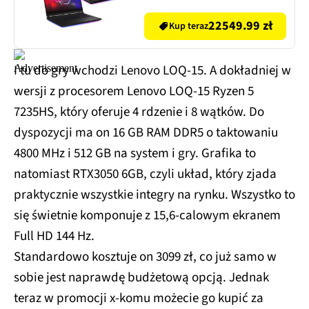
RAM 2TB SSD GeForce
RTX5090 DLSS 4
22549.99 zł
Kup teraz
I tu do gry wchodzi Lenovo LOQ-15. A dokładniej w
wersji z procesorem Lenovo LOQ-15 Ryzen 5
7235HS, który oferuje 4 rdzenie i 8 wątków. Do
dyspozycji ma on 16 GB RAM DDR5 o taktowaniu
4800 MHz i 512 GB na system i gry. Grafika to
natomiast RTX3050 6GB, czyli układ, który zjada
praktycznie wszystkie integry na rynku. Wszystko to
się świetnie komponuje z 15,6-calowym ekranem
Full HD 144 Hz.
Standardowo kosztuje on 3099 zł, co już samo w
sobie jest naprawdę budżetową opcją. Jednak
teraz w promocji x-komu możecie go kupić za