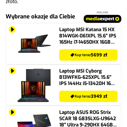
złoto.
REKLAMA
Wybrane okazje dla Ciebie
Laptop MSI Katana 15 HX
B14WGK-061XPL 15.6" IPS
165Hz i7-14650HX 16GB
RAM 1TB SSD GeForce
RTX5070 DLSS 4
5699 zł
Kup teraz
Laptop MSI Cyborg
B13WFKG-625XPL 15.6"
IPS 144Hz i5-13420H 16GB
RAM 512GB SSD GeForce
RTX 5060 DLSS 4
3949 zł
Kup teraz
Laptop ASUS ROG Strix
SCAR 18 G835LXG-U9642
18" Ultra 9-290HX 64GB