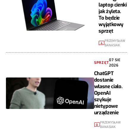
laptop cienki
jak żyleta.
To będzie
wyjątkowy
sprzęt
PRZEMYSŁAW
4
BANASIAK
07 SIE
SPRZĘT
2026
ChatGPT
dostanie
własne ciało.
OpenAI
szykuje
nietypowe
urządzenie
PRZEMYSŁAW
0
BANASIAK