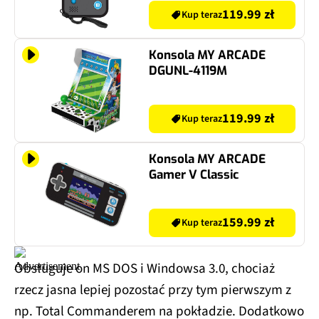
119.99 zł
Kup teraz
Konsola MY ARCADE
DGUNL-4119M
119.99 zł
Kup teraz
Konsola MY ARCADE
Gamer V Classic
159.99 zł
Kup teraz
Obsługuje on MS DOS i Windowsa 3.0, chociaż
rzecz jasna lepiej pozostać przy tym pierwszym z
np. Total Commanderem na pokładzie. Dodatkowo