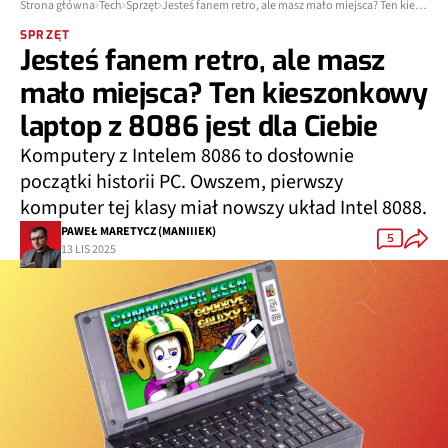
Strona główna
Tech
Sprzęt
Jesteś fanem retro, ale masz mało miejsca? Ten kieszonkowy laptop z 8086 jest dla Ciebie
SPRZĘT
Jesteś fanem retro, ale masz
mało miejsca? Ten kieszonkowy
laptop z 8086 jest dla Ciebie
Komputery z Intelem 8086 to dosłownie
początki historii PC. Owszem, pierwszy
komputer tej klasy miał nowszy układ Intel 8088.
PAWEŁ MARETYCZ (MANIIIEK)
5
13 LIS 2025