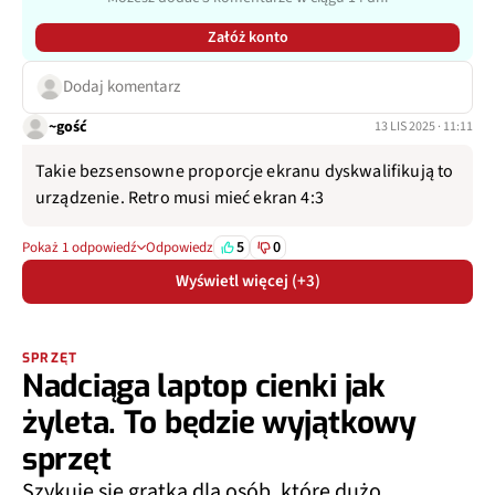
Załóż konto
Dodaj komentarz
~gość
13 LIS 2025 · 11:11
Takie bezsensowne proporcje ekranu dyskwalifikują to
urządzenie. Retro musi mieć ekran 4:3
5
0
Pokaż 1 odpowiedź
Odpowiedz
Wyświetl więcej (+3)
SPRZĘT
Nadciąga laptop cienki jak
żyleta. To będzie wyjątkowy
sprzęt
Szykuje się gratka dla osób, które dużo