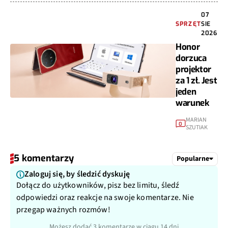
07
SPRZĘT
SIE
2026
Honor
dorzuca
projektor
za 1 zł. Jest
jeden
warunek
MARIAN
0
SZUTIAK
5 komentarzy
Popularne
Zaloguj się, by śledzić dyskuję
Dołącz do użytkowników, pisz bez limitu, śledź
odpowiedzi oraz reakcje na swoje komentarze. Nie
przegap ważnych rozmów!
Możesz dodać 3 komentarze w ciągu 14 dni