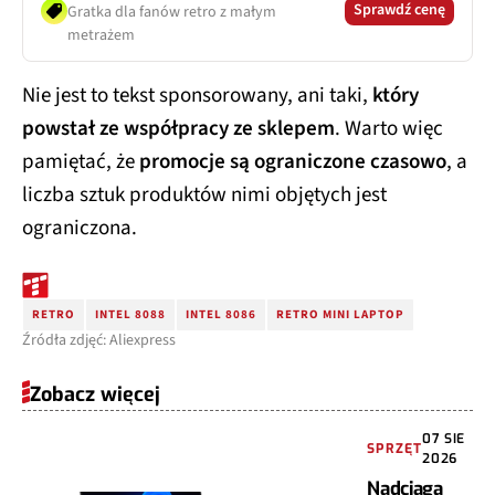
Sprawdź cenę
Gratka dla fanów retro z małym
metrażem
Nie jest to tekst sponsorowany, ani taki,
który
powstał ze współpracy ze sklepem
. Warto więc
pamiętać, że
promocje są ograniczone czasowo
, a
liczba sztuk produktów nimi objętych jest
ograniczona.
RETRO
INTEL 8088
INTEL 8086
RETRO MINI LAPTOP
Źródła zdjęć: Aliexpress
Zobacz więcej
07 SIE
SPRZĘT
2026
Nadciąga