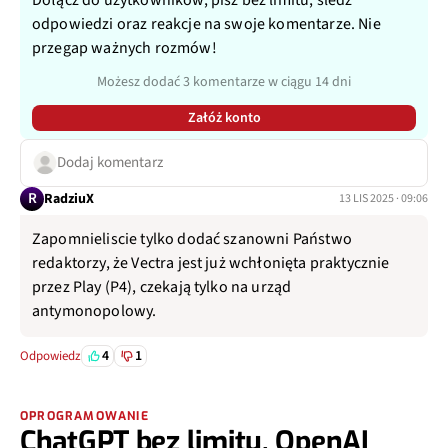
Dołącz do użytkowników, pisz bez limitu, śledź
odpowiedzi oraz reakcje na swoje komentarze. Nie
przegap ważnych rozmów!
Możesz dodać 3 komentarze w ciągu 14 dni
Załóż konto
Dodaj komentarz
R
RadziuX
13 LIS 2025 · 09:06
Zapomnieliscie tylko dodać szanowni Państwo
redaktorzy, że Vectra jest już wchłonięta praktycznie
przez Play (P4), czekają tylko na urząd
antymonopolowy.
4
1
Odpowiedz
OPROGRAMOWANIE
ChatGPT bez limitu. OpenAI