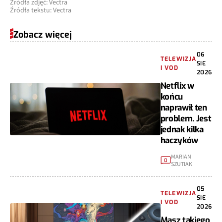
Źródła zdjęć: Vectra
Źródła tekstu: Vectra
Zobacz więcej
06
TELEWIZJA
SIE
I VOD
2026
Netflix w
końcu
naprawił ten
problem. Jest
jednak kilka
haczyków
MARIAN
0
SZUTIAK
05
TELEWIZJA
SIE
I VOD
2026
Masz takiego