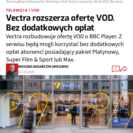
Strona główna
Rozrywka
Telewizja i VoD
Vectra rozszerza ofertę VOD. Bez dodatkowych opłat
TELEWIZJA I VOD
Vectra rozszerza ofertę VOD.
Bez dodatkowych opłat
Vectra rozbudowuje ofertę VOD o BBC Player. Z
serwisu będą mogli korzystać bez dodatkowych
opłat abonenci posiadający pakiet Platynowy,
Super Film & Sport lub Max.
MIESZKO ZAGAŃCZYK (MIESZKO)
1
12 LIS 2025