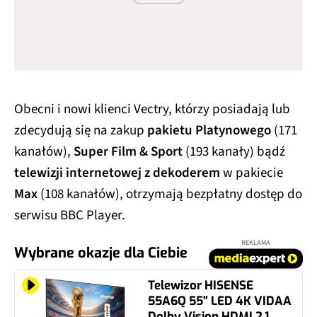
Obecni i nowi klienci Vectry, którzy posiadają lub
zdecydują się na zakup
pakietu Platynowego
(171
kanałów),
Super Film & Sport
(193 kanały) bądź
telewizji internetowej z dekoderem
w pakiecie
Max
(108 kanałów), otrzymają bezpłatny dostęp do
serwisu BBC Player.
REKLAMA
Wybrane okazje dla Ciebie
Telewizor HISENSE
55A6Q 55" LED 4K VIDAA
Dolby Vision HDMI 2.1