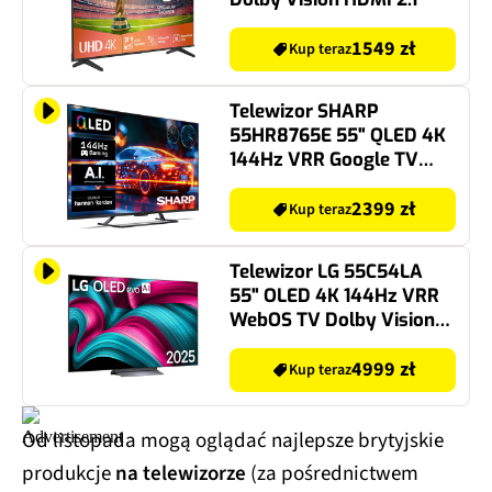
1549 zł
Kup teraz
Telewizor SHARP
55HR8765E 55" QLED 4K
144Hz VRR Google TV
Dolby Vision Dolby
Atmos HDMI 2.1
2399 zł
Kup teraz
Telewizor LG 55C54LA
55" OLED 4K 144Hz VRR
WebOS TV Dolby Vision
Dolby Atmos HDMI 2.1
4999 zł
Kup teraz
Od listopada mogą oglądać najlepsze brytyjskie
produkcje
na telewizorze
(za pośrednictwem