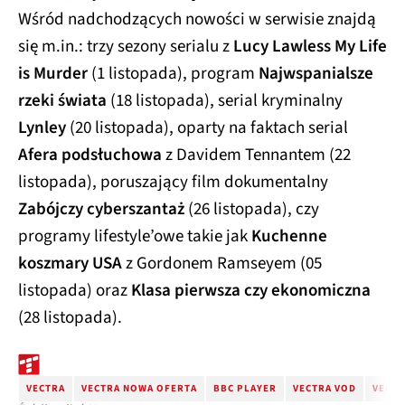
Wśród nadchodzących nowości w serwisie znajdą
się m.in.: trzy sezony serialu z
Lucy Lawless My Life
is Murder
(1 listopada), program
Najwspanialsze
rzeki świata
(18 listopada), serial kryminalny
Lynley
(20 listopada), oparty na faktach serial
Afera podsłuchowa
z Davidem Tennantem (22
listopada), poruszający film dokumentalny
Zabójczy cyberszantaż
(26 listopada), czy
programy lifestyle’owe takie jak
Kuchenne
koszmary USA
z Gordonem Ramseyem (05
listopada) oraz
Klasa pierwsza czy ekonomiczna
(28 listopada).
VECTRA
VECTRA NOWA OFERTA
BBC PLAYER
VECTRA VOD
VECTR