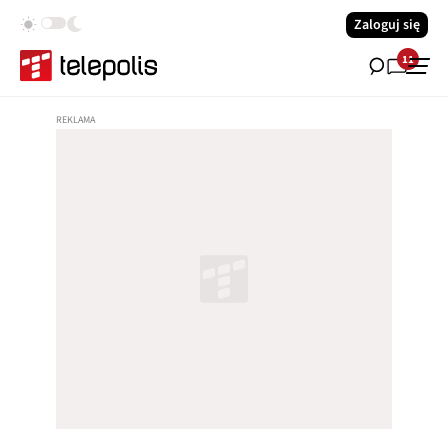
Zaloguj się
11