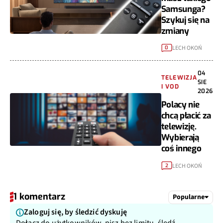
Samsunga?
Szykuj się na
zmiany
LECH OKOŃ
0
04
TELEWIZJA
SIE
I VOD
2026
Polacy nie
chcą płacić za
telewizję.
Wybierają
coś innego
LECH OKOŃ
2
1 komentarz
Popularne
Zaloguj się, by śledzić dyskuję