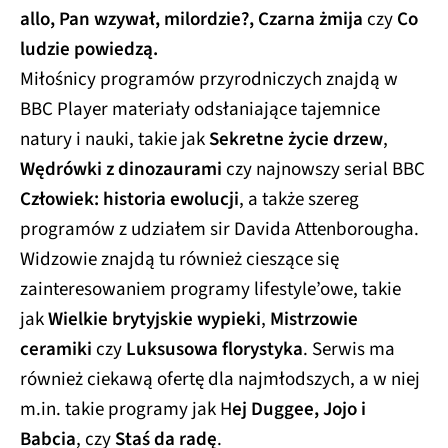
allo, Pan wzywał, milordzie?, Czarna żmija
czy
Co
ludzie powiedzą.
Miłośnicy programów przyrodniczych znajdą w
BBC Player materiały odsłaniające tajemnice
natury i nauki, takie jak
Sekretne życie drzew
,
Wędrówki z dinozaurami
czy najnowszy serial BBC
Człowiek: historia ewolucji
, a także szereg
programów z udziałem sir Davida Attenborougha.
Widzowie znajdą tu również cieszące się
zainteresowaniem programy lifestyle’owe, takie
jak
Wielkie brytyjskie wypieki
,
Mistrzowie
ceramiki
czy
Luksusowa florystyka
. Serwis ma
również ciekawą ofertę dla najmłodszych, a w niej
m.in. takie programy jak H
ej Duggee, Jojo i
Babcia
, czy
Staś da radę
.