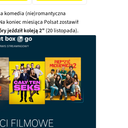
iwa komedia (nie)romantyczna
 Na koniec miesiąca Polsat zostawił
óry jeździł koleją 2"
(20 listopada).