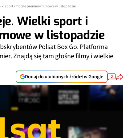
elki sport i mocne premiery filmowe w listopadzie
je. Wielki sport i
lmowe w listopadzie
ubskrybentów Polsat Box Go. Platforma
r. Znajdą się tam głośne filmy i wielkie
Dodaj do ulubionych źródeł w Google
0