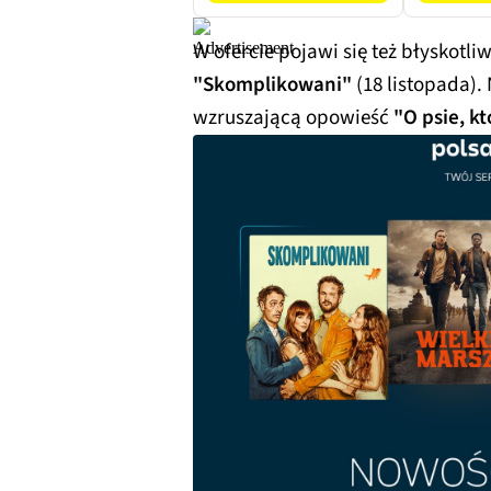
W ofercie pojawi się też błyskotl
"Skomplikowani"
(18 listopada).
wzruszającą opowieść
"O psie, kt