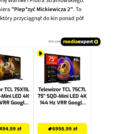
nę Warnke i Piotra Stramowskiego.
miera
"Piep*zyć Mickiewicza 2"
. To
który przyciągnął do kin ponad pół
REKLAMA
r TCL 75X11L
Telewizor TCL 75C7L
-Mini LED 4K
75" SQD-Mini LED 4K
 VRR Google
144 Hz VRR Google
lby Atmos
TV Dolby Atmos
Vision HDMI
Dolby Vision HDMI
7599 zł
2.1
2.1
494.99 zł
6998.99 zł