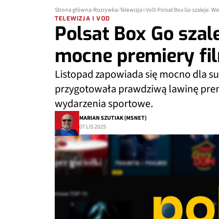
Strona główna
Rozrywka
Telewizja i VoD
Polsat Box Go szaleje. Wi
TELEWIZJA I VOD
Polsat Box Go szale
mocne premiery fi
Listopad zapowiada się mocno dla s
przygotowała prawdziwą lawinę premie
wydarzenia sportowe.
MARIAN SZUTIAK (MSNET)
07 LIS 2025