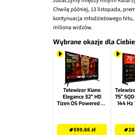
zobaczymy między innymi Katarzy
Chwilę później, 13 listopada, pre
kontynuacja młodzieżowego hitu, 
miliona widzów.
Wybrane okazje dla Ciebie
Telewizor Kiano
Telewizo
Elegance 32" HD
75” SQD
Tizen OS Powered by
144 Hz
Samsung
TV Do
Dolby 
659.99 zł
29999 zł
599.86 zł
28