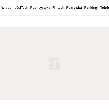
Wiadomości
Tech
Publicystyka
Fintech
Rozrywka
Rankingi
Telef