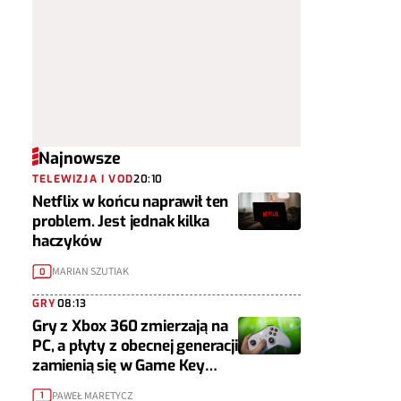
Najnowsze
TELEWIZJA I VOD
20:10
Netflix w końcu naprawił ten
problem. Jest jednak kilka
haczyków
MARIAN SZUTIAK
0
GRY
08:13
Gry z Xbox 360 zmierzają na
PC, a płyty z obecnej generacji
zamienią się w Game Key
Cardy
PAWEŁ MARETYCZ
1