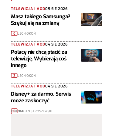
TELEWIZJA I VOD
05 SIE 2026
Masz takiego Samsunga?
Szykuj się na zmiany
LECH OKOŃ
0
TELEWIZJA I VOD
04 SIE 2026
Polacy nie chcą płacić za
telewizję. Wybierają coś
innego
LECH OKOŃ
3
TELEWIZJA I VOD
04 SIE 2026
Disney+ za darmo. Serwis
może zaskoczyć
DAMIAN JAROSZEWSKI
0