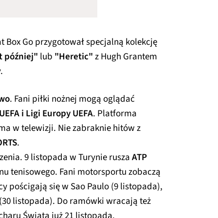
sat Box Go przygotował specjalną kolekcję
t później"
lub
"Heretic"
z Hugh Grantem
.
ywo
. Fani piłki nożnej mogą oglądać
UEFA i Ligi Europy UEFA
. Platforma
ma w telewizji. Nie zabraknie hitów z
ORTS
.
enia. 9 listopada w Turynie rusza
ATP
zonu tenisowego. Fani motorsportu zobaczą
cy pościgają się w Sao Paulo (9 listopada),
 (30 listopada). Do ramówki wracają też
charu Świata już 21 listopada.