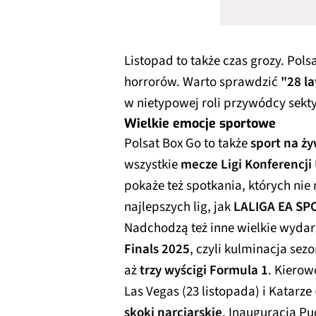
Listopad to także czas grozy. Pol
horrorów. Warto sprawdzić
"28 la
w nietypowej roli przywódcy sekty
Wielkie emocje sportowe
Polsat Box Go to także
sport na ż
wszystkie
mecze Ligi Konferencji 
pokaże też spotkania, których nie 
najlepszych lig, jak
LALIGA EA SP
Nadchodzą też inne wielkie wydarz
Finals 2025
, czyli kulminacja se
aż
trzy wyścigi Formula 1
. Kierow
Las Vegas (23 listopada) i Katarze
skoki narciarskie
. Inauguracja Pu