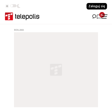
Zaloguj się
31