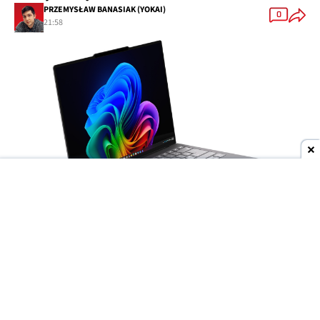
PRZEMYSŁAW BANASIAK (YOKAI)
0
21:58
Dodaj do ulubionych źródeł w Google
Wyścig producentów o
jak najcieńsze laptopy
trwa w najlepsze, ale to
Lenovo
może niedługo
wyjść na prowadzenie. Do sieci trafiły materiały