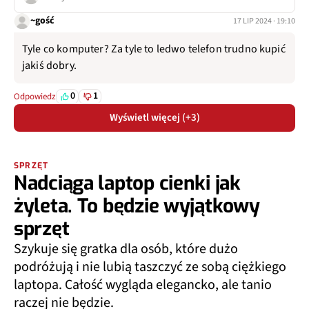
~gość
17 LIP 2024 · 19:10
Tyle co komputer? Za tyle to ledwo telefon trudno kupić
jakiś dobry.
0
1
Odpowiedz
Wyświetl więcej (+3)
SPRZĘT
Nadciąga laptop cienki jak
żyleta. To będzie wyjątkowy
sprzęt
Szykuje się gratka dla osób, które dużo
podróżują i nie lubią taszczyć ze sobą ciężkiego
laptopa. Całość wygląda elegancko, ale tanio
raczej nie będzie.