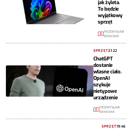
jak żyleta.
To będzie
wyjątkowy
sprzęt
PRZEMYSŁAW
0
BANASIAK
SPRZĘT
21:22
ChatGPT
dostanie
własne ciało.
OpenAI
szykuje
nietypowe
urządzenie
PRZEMYSŁAW
0
BANASIAK
SPRZĘT
19:46