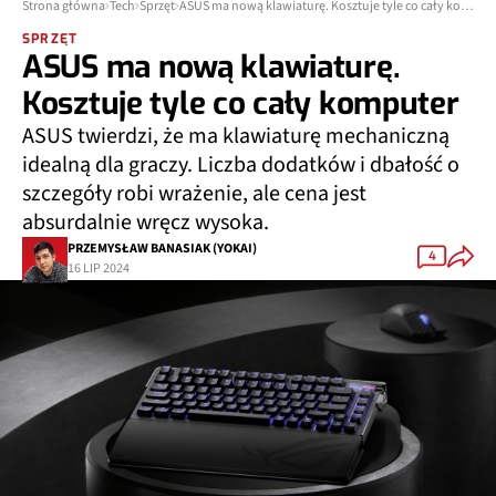
Strona główna
Tech
Sprzęt
ASUS ma nową klawiaturę. Kosztuje tyle co cały komputer
SPRZĘT
ASUS ma nową klawiaturę.
Kosztuje tyle co cały komputer
ASUS twierdzi, że ma klawiaturę mechaniczną
idealną dla graczy. Liczba dodatków i dbałość o
szczegóły robi wrażenie, ale cena jest
absurdalnie wręcz wysoka.
PRZEMYSŁAW BANASIAK (YOKAI)
4
16 LIP 2024