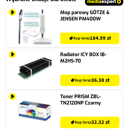
Mop parowy GÖTZE &
JENSEN PM400W
184.99 zł
Kup teraz
Radiator ICY BOX IB-
M2HS-70
36.38 zł
Kup teraz
Toner PRISM ZBL-
TN2120NP Czarny
32.32 zł
Kup teraz