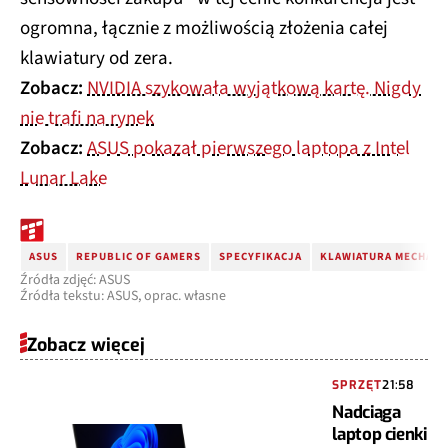
ogromna, łącznie z możliwością złożenia całej
klawiatury od zera.
Zobacz:
NVIDIA szykowała wyjątkową kartę. Nigdy
nie trafi na rynek
Zobacz:
ASUS pokazał pierwszego laptopa z Intel
Lunar Lake
ASUS
REPUBLIC OF GAMERS
SPECYFIKACJA
KLAWIATURA MECHANI
Źródła zdjęć: ASUS
Źródła tekstu: ASUS, oprac. własne
Zobacz więcej
SPRZĘT
21:58
Nadciąga
laptop cienki