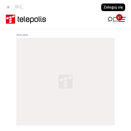
Zaloguj się
13