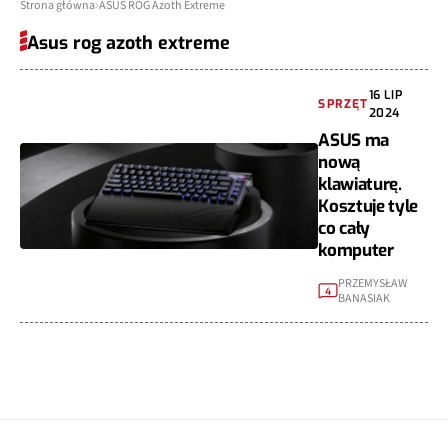
Strona główna
ASUS ROG Azoth Extreme
Asus rog azoth extreme
16 LIP
SPRZĘT
2024
ASUS ma
nową
klawiaturę.
Kosztuje tyle
co cały
komputer
PRZEMYSŁAW
4
BANASIAK