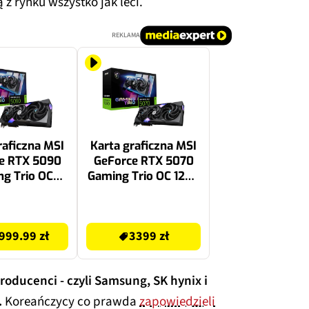
z rynku wszystko jak leci.
REKLAMA
raficzna MSI
Karta graficzna MSI
e RTX 5090
GeForce RTX 5070
g Trio OC
Gaming Trio OC 12GB
 DLSS 4.5
DLSS 4.5
3399 zł
999.99 zł
3399 zł
roducenci - czyli Samsung, SK hynix i
.
Koreańczycy co prawda
zapowiedzieli