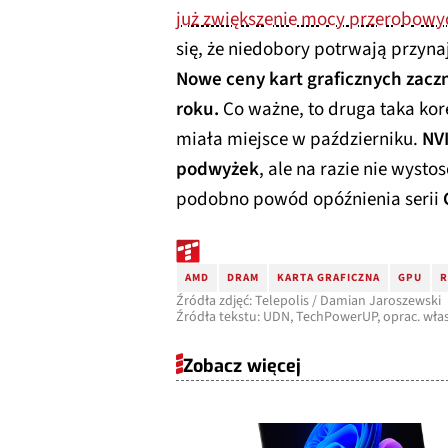
już zwiększenie mocy przerobowy
się, że niedobory potrwają przyna
Nowe ceny kart graficznych zacz
roku.
Co ważne, to druga taka kor
miała miejsce w październiku.
NVI
podwyżek
, ale na razie nie wyst
podobno powód opóźnienia serii
AMD
DRAM
KARTA GRAFICZNA
GPU
R
Źródła zdjęć: Telepolis / Damian Jaroszewski
Źródła tekstu: UDN, TechPowerUP, oprac. wła
Zobacz więcej