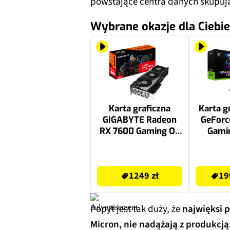
powstające centra danych skupują 
Wybrane okazje dla Ciebie
Karta graficzna
Karta g
GIGABYTE Radeon
GeForc
RX 7600 Gaming OC
Gamin
8GB
32GB
1249 zł
19999.99 zł
1249 zł
19
Popyt jest tak duży, że
najwięksi p
Micron, nie nadążają z produkcją