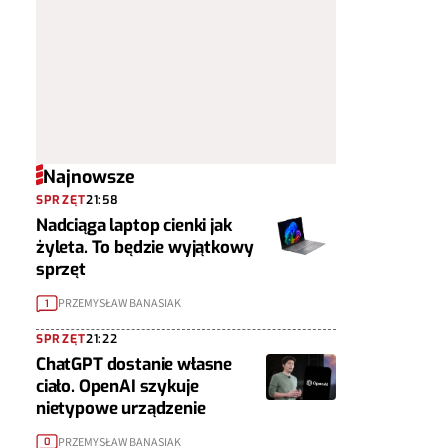
Najnowsze
SPRZĘT
21:58
Nadciąga laptop cienki jak
żyleta. To będzie wyjątkowy
sprzęt
PRZEMYSŁAW BANASIAK
1
SPRZĘT
21:22
ChatGPT dostanie własne
ciało. OpenAI szykuje
nietypowe urządzenie
PRZEMYSŁAW BANASIAK
0