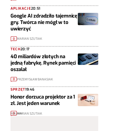
APLIKACJE
20:51
Google AI zdradziło tajemnicę
gry. Twórca nie mógł w to
uwierzyć
MARIAN SZUTIAK
0
TECH
20:17
40 miliardów złotych na
jedną fabrykę. Rynek pamięci
oszalał
PRZEMYSŁAW BANASIAK
0
SPRZĘT
19:46
Honor dorzuca projektor za 1
zł. Jest jeden warunek
MARIAN SZUTIAK
0