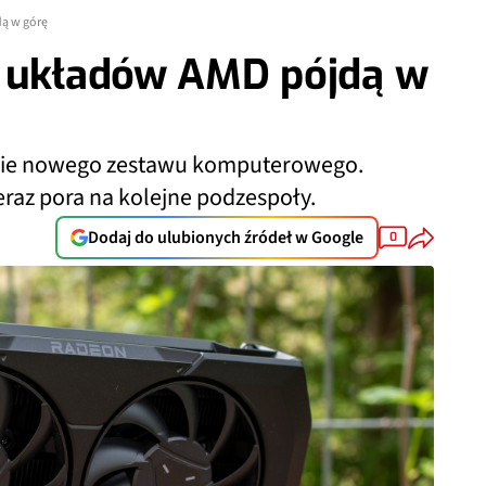
ą w górę
y układów AMD pójdą w
anie nowego zestawu komputerowego.
eraz pora na kolejne podzespoły.
Dodaj do ulubionych źródeł w Google
0