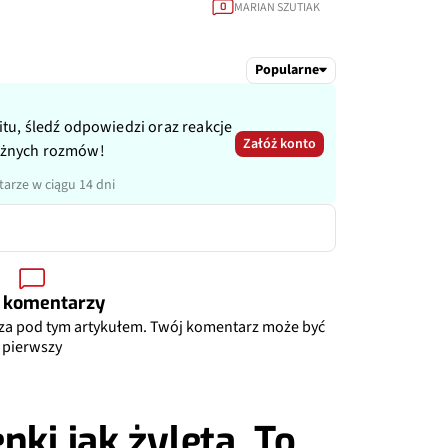
MARIAN SZUTIAK
0
Popularne
itu, śledź odpowiedzi oraz reakcje
Załóż konto
ażnych rozmów!
arze w ciągu 14 dni
 komentarzy
za pod tym artykułem. Twój komentarz może być
pierwszy
nki jak żyleta. To