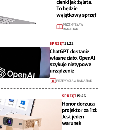
cienki jak żyleta.
To będzie
wyjątkowy sprzęt
PRZEMYSŁAW
1
BANASIAK
SPRZĘT
21:22
ChatGPT dostanie
własne ciało. OpenAI
szykuje nietypowe
urządzenie
PRZEMYSŁAW BANASIAK
0
SPRZĘT
19:46
Honor dorzuca
projektor za 1 zł.
Jest jeden
warunek