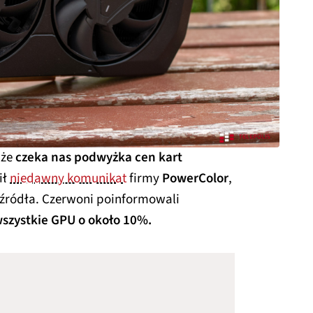
 że
czeka nas podwyżka cen kart
ił
niedawny komunikat
firmy
PowerColor
,
 źródła. Czerwoni poinformowali
wszystkie GPU o około 10%.