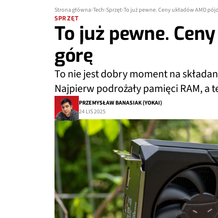
Strona główna
Tech
Sprzęt
To już pewne. Ceny układów AMD pójd
SPRZĘT
To już pewne. Cen
górę
To nie jest dobry moment na skład
Najpierw podrożały pamięci RAM, a t
PRZEMYSŁAW BANASIAK (YOKAI)
24 LIS 2025