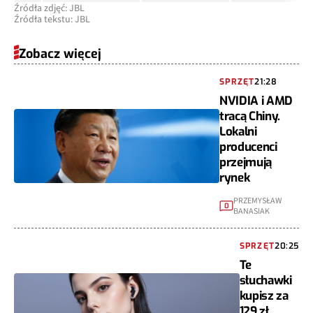
Źródła zdjęć: JBL
Źródła tekstu: JBL
Zobacz więcej
SPRZĘT
21:28
NVIDIA i AMD
tracą Chiny.
Lokalni
producenci
przejmują
rynek
PRZEMYSŁAW
0
BANASIAK
SPRZĘT
20:25
Te
słuchawki
kupisz za
129 zł.