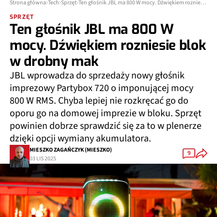
Strona główna
Tech
Sprzęt
Ten głośnik JBL ma 800 W mocy. Dźwiękiem rozniesie blok w drobny mak
SPRZĘT
Ten głośnik JBL ma 800 W
mocy. Dźwiękiem rozniesie blok
w drobny mak
JBL wprowadza do sprzedaży nowy głośnik
imprezowy Partybox 720 o imponującej mocy
800 W RMS. Chyba lepiej nie rozkręcać go do
oporu go na domowej imprezie w bloku. Sprzęt
powinien dobrze sprawdzić się za to w plenerze
dzięki opcji wymiany akumulatora.
MIESZKO ZAGAŃCZYK (MIESZKO)
9
03 LIS 2025