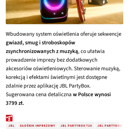
Wbudowany system oświetlenia oferuje sekwencje
gwiazd, smug i stroboskopów
zsynchronizowanych z muzyką
, co ułatwia
prowadzenie imprezy bez dodatkowych
akcesoriów oświetleniowych. Sterowanie muzyką,
korekcją i efektami świetlnymi jest dostępne
zdalnie przez aplikację JBL PartyBox.​
Sugerowana cena detaliczna
w Polsce wynosi
3799 zł.
JBL
GŁOŚNIK IMPREZOWY
JBL PARTYBOX 720
JBL PARTYBOX