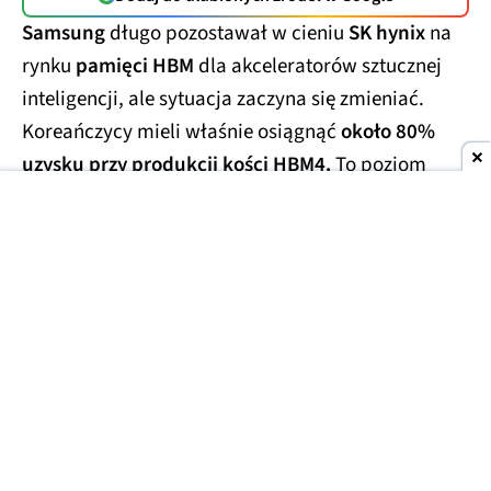
Samsung
długo pozostawał w cieniu
SK hynix
na
rynku
pamięci HBM
dla akceleratorów sztucznej
inteligencji, ale sytuacja zaczyna się zmieniać.
Koreańczycy mieli właśnie osiągnąć
około 80%
uzysku przy produkcji kości HBM4.
To poziom
określany w branży mianem
"golden yield"
i co
ważniejsze, osiągnięty znacznie wcześniej od
pierwotnych założeń.