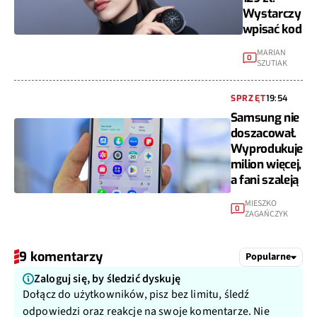
Wystarczy
wpisać kod
MARIAN
0
SZUTIAK
SPRZĘT
19:54
Samsung nie
doszacował.
Wyprodukuje
milion więcej,
a fani szaleją
MIESZKO
0
ZAGAŃCZYK
9 komentarzy
Popularne
Zaloguj się, by śledzić dyskuję
Dołącz do użytkowników, pisz bez limitu, śledź
odpowiedzi oraz reakcje na swoje komentarze. Nie