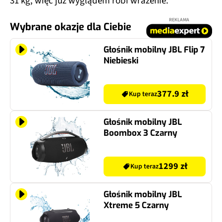
31 kg, więc już wyglądem robi wrażenie.
REKLAMA
Wybrane okazje dla Ciebie
Głośnik mobilny JBL Flip 7
Niebieski
377.9 zł
Kup teraz
Głośnik mobilny JBL
Boombox 3 Czarny
1299 zł
Kup teraz
Głośnik mobilny JBL
Xtreme 5 Czarny