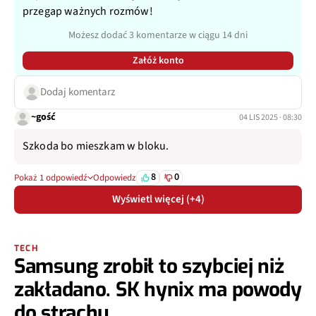
przegap ważnych rozmów!
Możesz dodać 3 komentarze w ciągu 14 dni
Załóż konto
Dodaj komentarz
~gość
04 LIS 2025 · 08:30
Szkoda bo mieszkam w bloku.
8
0
Pokaż 1 odpowiedź
Odpowiedz
Wyświetl więcej (+4)
TECH
Samsung zrobił to szybciej niż
zakładano. SK hynix ma powody
do strachu