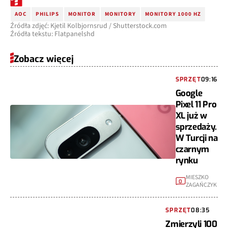
AOC
PHILIPS
MONITOR
MONITORY
MONITORY 1000 HZ
Źródła zdjęć: Kjetil Kolbjornsrud / Shutterstock.com
Źródła tekstu: Flatpanelshd
Zobacz więcej
SPRZĘT
09:16
Google
Pixel 11 Pro
XL już w
sprzedaży.
W Turcji na
czarnym
rynku
MIESZKO
0
ZAGAŃCZYK
SPRZĘT
08:35
Zmierzyli 100