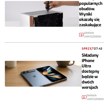
popularnych
obudów.
Wyniki
okazały się
zaskakujące
DAMIAN
0
JAROSZEWSKI
SPRZĘT
07:43
Składany
iPhone
Ultra
dostępny
będzie w
dwóch
wersjach
DAMIAN
0
JAROSZEWSKI