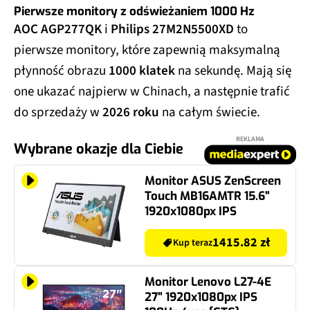
Pierwsze monitory
z odświeżaniem
1000 Hz
AOC AGP277QK
i
Philips 27M2N5500XD
to
pierwsze monitory, które zapewnią maksymalną
płynność obrazu
1000 klatek
na sekundę. Mają się
one ukazać najpierw w Chinach, a następnie trafić
do sprzedaży w
2026 roku
na całym świecie.
REKLAMA
Wybrane okazje dla Ciebie
Monitor ASUS ZenScreen
Touch MB16AMTR 15.6"
1920x1080px IPS
1415.82 zł
Kup teraz
Monitor Lenovo L27-4E
27" 1920x1080px IPS