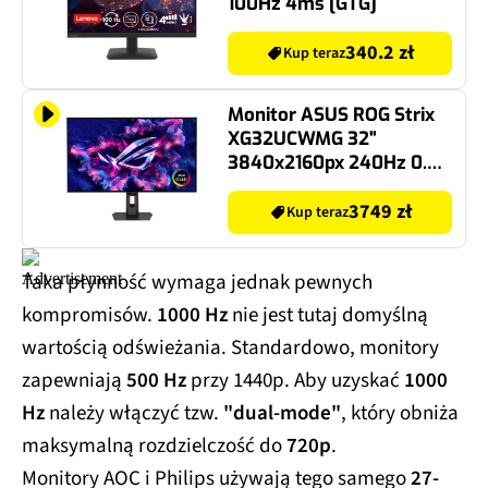
100Hz 4ms [GTG]
340.2 zł
Kup teraz
Monitor ASUS ROG Strix
XG32UCWMG 32"
3840x2160px 240Hz 0.03
ms [GTG]
3749 zł
Kup teraz
Taka płynność wymaga jednak pewnych
kompromisów.
1000 Hz
nie jest tutaj domyślną
wartością odświeżania. Standardowo, monitory
zapewniają
500 Hz
przy 1440p. Aby uzyskać
1000
Hz
należy włączyć tzw.
"dual-mode"
, który obniża
maksymalną rozdzielczość do
720p
.
Monitory AOC i Philips używają tego samego
27-