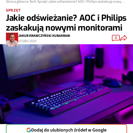
Strona główna
Tech
Sprzęt
Jakie odświeżanie? AOC i Philips zaskakują nowymi monitorami
SPRZĘT
Jakie odświeżanie? AOC i Philips
zaskakują nowymi monitorami
JAKUB KRAWCZYŃSKI KUBAKRAW
0
13 GRU 2025
Dodaj do ulubionych źródeł w Google