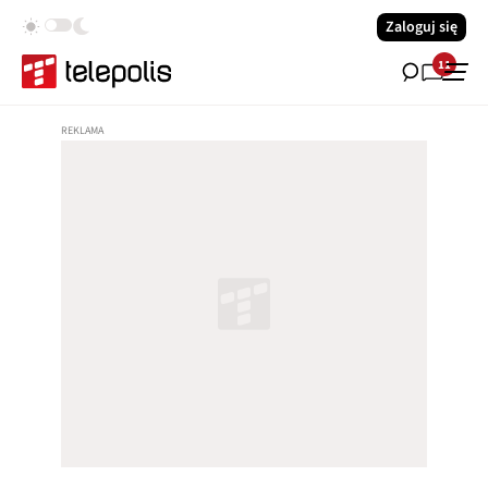
Zaloguj się
11