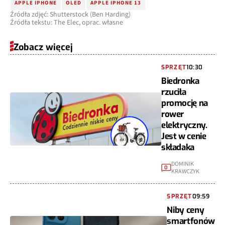
APPLE IPHONE
OLED
APPLE IPHONE 13
Źródła zdjęć: Shutterstock (Ben Harding)
Źródła tekstu: The Elec, oprac. własne
Zobacz więcej
SPRZĘT
10:30
Biedronka
rzuciła
promocję na
rower
elektryczny.
Jest w cenie
składaka
DOMINIK
0
KRAWCZYK
SPRZĘT
09:59
Niby ceny
smartfonów