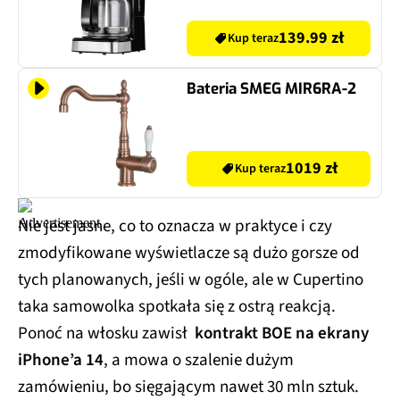
139.99 zł
Kup teraz
Bateria SMEG MIR6RA-2
1019 zł
Kup teraz
Nie jest jasne, co to oznacza w praktyce i czy
zmodyfikowane wyświetlacze są dużo gorsze od
tych planowanych, jeśli w ogóle, ale w Cupertino
taka samowolka spotkała się z ostrą reakcją.
Ponoć na włosku zawisł
kontrakt BOE na ekrany
iPhone’a 14
, a mowa o szalenie dużym
zamówieniu, bo sięgającym nawet 30 mln sztuk.