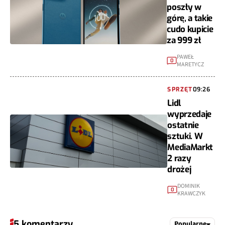
poszły w
górę, a takie
cudo kupicie
za 999 zł
PAWEŁ
0
MARETYCZ
SPRZĘT
09:26
Lidl
wyprzedaje
ostatnie
sztuki. W
MediaMarkt
2 razy
drożej
DOMINIK
0
KRAWCZYK
5 komentarzy
Popularne