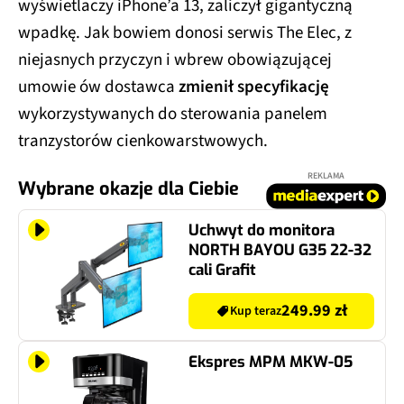
wyświetlaczy iPhone’a 13, zaliczył gigantyczną
wpadkę. Jak bowiem donosi serwis The Elec, z
niejasnych przyczyn i wbrew obowiązującej
umowie ów dostawca
zmienił specyfikację
wykorzystywanych do sterowania panelem
tranzystorów cienkowarstwowych.
REKLAMA
Wybrane okazje dla Ciebie
Uchwyt do monitora
NORTH BAYOU G35 22-32
cali Grafit
249.99 zł
Kup teraz
Ekspres MPM MKW-05