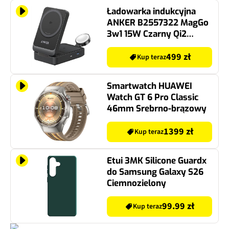
Ładowarka indukcyjna
ANKER B2557322 MagGo
3w1 15W Czarny Qi2
MagSafe
499 zł
Kup teraz
Smartwatch HUAWEI
Watch GT 6 Pro Classic
46mm Srebrno-brązowy
1399 zł
Kup teraz
Etui 3MK Silicone Guardx
do Samsung Galaxy S26
Ciemnozielony
99.99 zł
Kup teraz