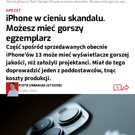
Strona główna
Tech
Sprzęt
iPhone w cieniu skandalu. Możesz mieć gorszy egzemplarz
SPRZĘT
iPhone w cieniu skandalu.
Możesz mieć gorszy
egzemplarz
Część spośród sprzedawanych obecnie
iPhone’ów 13 może mieć wyświetlacze gorszej
jakości, niż założyli projektanci. Miał do tego
doprowadzić jeden z poddostawców, tnąc
koszty produkcji.
PIOTR URBANIAK (GTXXOR)
5
22 MAJ 2022