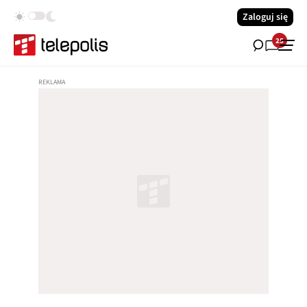
Zaloguj się
25