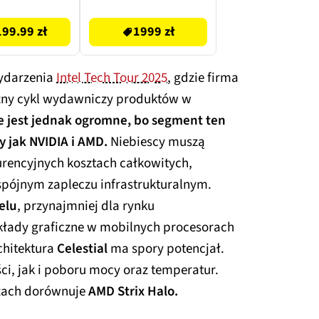
4.5
1999 zł
99.99 zł
1999 zł
wydarzenia
Intel Tech Tour 2025
, gdzie firma
czny cykl wydawniczy produktów w
 jest jednak ogromne, bo segment ten
y jak
NVIDIA
i
AMD
.
Niebiescy muszą
urencyjnych kosztach całkowitych,
 spójnym zapleczu infrastrukturalnym.
elu
, przynajmniej dla rynku
łady graficzne w mobilnych procesorach
chitektura
Celestial
ma spory potencjał.
, jak i poboru mocy oraz temperatur.
szach dorównuje
AMD Strix Halo.