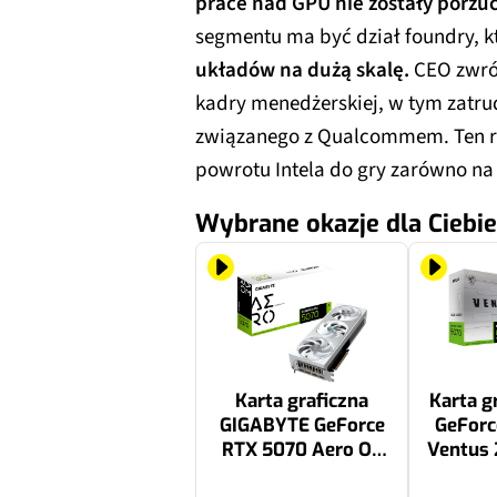
prace nad GPU nie zostały porzu
segmentu ma być dział foundry, 
układów na dużą skalę.
CEO zwró
kadry menedżerskiej, w tym zatru
związanego z Qualcommem. Ten ru
powrotu Intela do gry zarówno na
Wybrane okazje dla Ciebie
Karta graficzna
Karta g
GIGABYTE GeForce
GeForc
RTX 5070 Aero OC
Ventus 
12GB DLSS 4.5
12GB