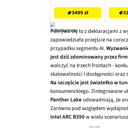
3499 zł
3199.99 zł
3499 zł
31
Pokrywa się to z deklaracjami z 
zapowiedziała przejście na coro
przypadku segmentu AI.
Wyzwanie
jest dziś zdominowany przez firm
walczyć na trzech frontach - konk
skalowalności i dostępności oraz
Na szczęście jest światełko w tun
konsumenckiego. Zintegrowane uk
Panther Lake
udowadniają, że ar
Zarówno pod względem wydajności
Intel ARC B390
w wielu scenariu