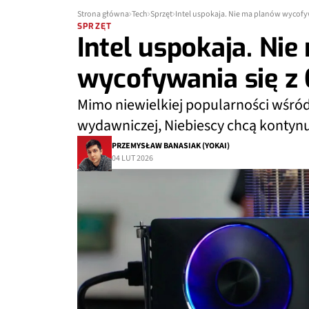
Strona główna
Tech
Sprzęt
Intel uspokaja. Nie ma planów wycofy
SPRZĘT
Intel uspokaja. Ni
wycofywania się z
Mimo niewielkiej popularności wśród 
wydawniczej, Niebiescy chcą kontynu
PRZEMYSŁAW BANASIAK (YOKAI)
04 LUT 2026