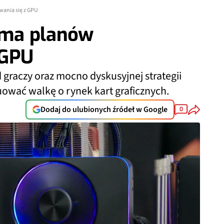
wania się z GPU
e ma planów
 GPU
graczy oraz mocno dyskusyjnej strategii
ować walkę o rynek kart graficznych.
Dodaj do ulubionych źródeł w Google
0