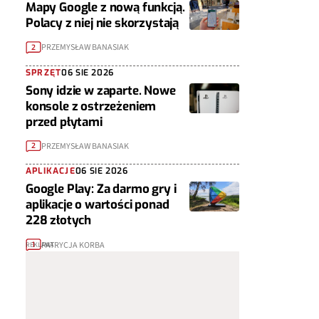
Mapy Google z nową funkcją.
Polacy z niej nie skorzystają
PRZEMYSŁAW BANASIAK
2
SPRZĘT
06 SIE 2026
Sony idzie w zaparte. Nowe
konsole z ostrzeżeniem
przed płytami
PRZEMYSŁAW BANASIAK
2
APLIKACJE
06 SIE 2026
Google Play: Za darmo gry i
aplikacje o wartości ponad
228 złotych
PATRYCJA KORBA
1