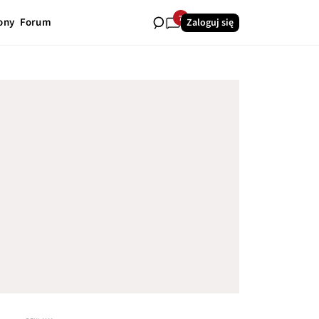
7
ony
Forum
Zaloguj się