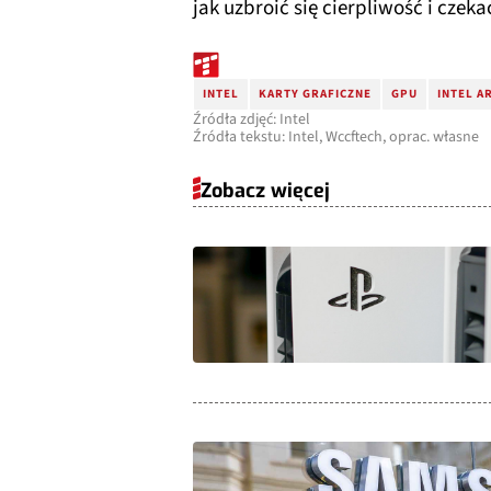
jak uzbroić się cierpliwość i czek
INTEL
KARTY GRAFICZNE
GPU
INTEL A
Źródła zdjęć: Intel
Źródła tekstu: Intel, Wccftech, oprac. własne
Zobacz więcej