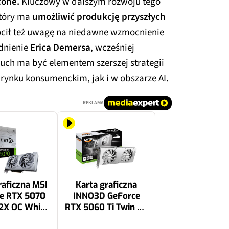
cone.
Kluczowy w dalszym rozwoju tego
który ma
umożliwić produkcję przyszłych
cił też uwagę na niedawne wzmocnienie
dnienie
Erica Demersa
, wcześniej
ch ma być elementem szerszej strategii
 rynku konsumenckim, jak i w obszarze AI.
REKLAMA
raficzna MSI
Karta graficzna
e RTX 5070
INNO3D GeForce
2X OC White
RTX 5060 Ti Twin X2
 DLSS 4.5
OC White 8GB DLSS