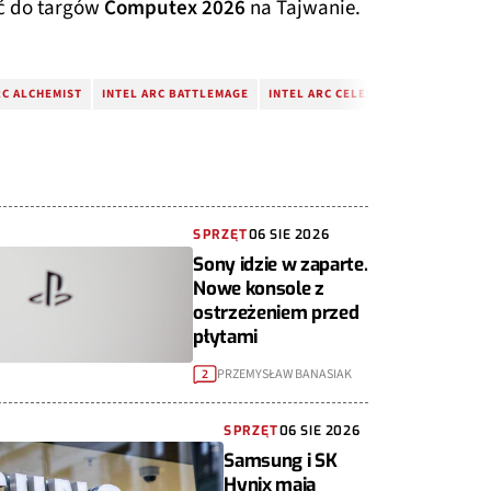
ać do targów
Computex 2026
na Tajwanie.
RC ALCHEMIST
INTEL ARC BATTLEMAGE
INTEL ARC CELESTIAL
LIP-BU TA
SPRZĘT
06 SIE 2026
Sony idzie w zaparte.
Nowe konsole z
ostrzeżeniem przed
płytami
PRZEMYSŁAW BANASIAK
2
SPRZĘT
06 SIE 2026
Samsung i SK
Hynix mają