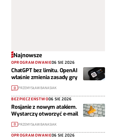
Najnowsze
OPROGRAMOWANIE
06 SIE 2026
ChatGPT bez limitu. OpenAI
właśnie zmienia zasady gry
PRZEMYSŁAW BANASIAK
0
BEZPIECZEŃSTWO
06 SIE 2026
Rosjanie z nowym atakiem.
Wystarczy otworzyć e-mail
PRZEMYSŁAW BANASIAK
0
OPROGRAMOWANIE
06 SIE 2026