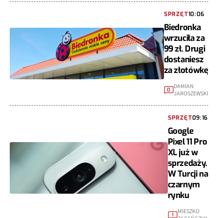
SPRZĘT
10:06
Biedronka
wrzuciła za
99 zł. Drugi
dostaniesz
za złotówkę
DAMIAN
0
JAROSZEWSKI
SPRZĘT
09:16
Google
Pixel 11 Pro
XL już w
sprzedaży.
W Turcji na
czarnym
rynku
MIESZKO
1