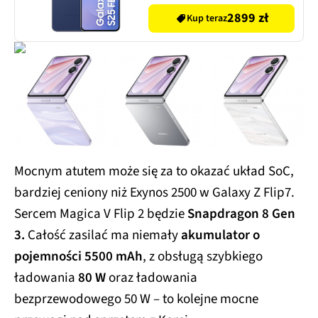
Granatowy SM-S731
2899 zł
Kup teraz
Mocnym atutem może się za to okazać układ SoC,
bardziej ceniony niż Exynos 2500 w Galaxy Z Flip7.
Sercem Magica V Flip 2 będzie
Snapdragon 8 Gen
3.
Całość zasilać ma niemały
akumulator o
pojemności 5500 mAh
, z obsługą szybkiego
ładowania
80 W
oraz ładowania
bezprzewodowego 50 W – to kolejne mocne