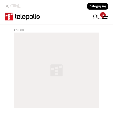
Zaloguj się
17