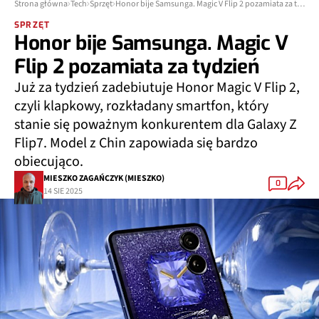
Strona główna
Tech
Sprzęt
Honor bije Samsunga. Magic V Flip 2 pozamiata za tydzień
SPRZĘT
Honor bije Samsunga. Magic V
Flip 2 pozamiata za tydzień
Już za tydzień zadebiutuje Honor Magic V Flip 2,
czyli klapkowy, rozkładany smartfon, który
stanie się poważnym konkurentem dla Galaxy Z
Flip7. Model z Chin zapowiada się bardzo
obiecująco.
MIESZKO ZAGAŃCZYK (MIESZKO)
0
14 SIE 2025