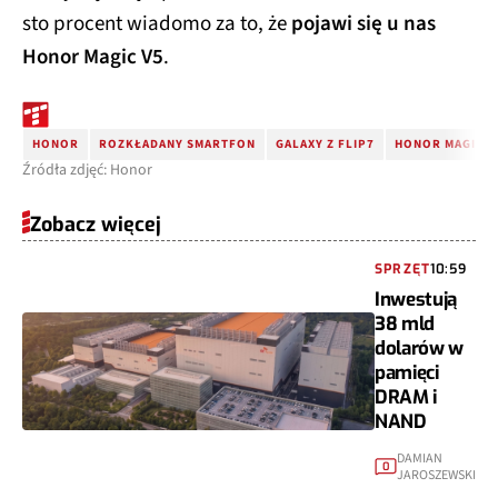
sto procent wiadomo za to, że
pojawi się u nas
Honor Magic V5
.
HONOR
ROZKŁADANY SMARTFON
GALAXY Z FLIP7
HONOR MAGIC V 
Źródła zdjęć: Honor
Zobacz więcej
SPRZĘT
10:59
Inwestują
38 mld
dolarów w
pamięci
DRAM i
NAND
DAMIAN
0
JAROSZEWSKI