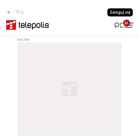
Zaloguj się
35