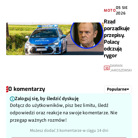
05 SIE
MOTO
2026
Rząd
porządkuje
przepisy.
Polacy
odczują
rygor
DAMIAN
10
JAROSZEWSKI
0 komentarzy
Popularne
Zaloguj się, by śledzić dyskuję
Dołącz do użytkowników, pisz bez limitu, śledź
odpowiedzi oraz reakcje na swoje komentarze. Nie
przegap ważnych rozmów!
Możesz dodać 3 komentarze w ciągu 14 dni