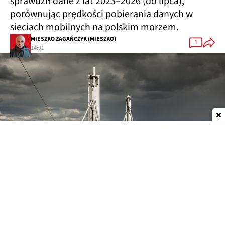
porównując prędkości pobierania danych w
sieciach mobilnych na polskim morzem.
MIESZKO ZAGAŃCZYK (MIESZKO)
1
14:01
Dodaj do ulubionych źródeł w Google
Analiza SpeedTest.pl
objęła zarówno miesiące w