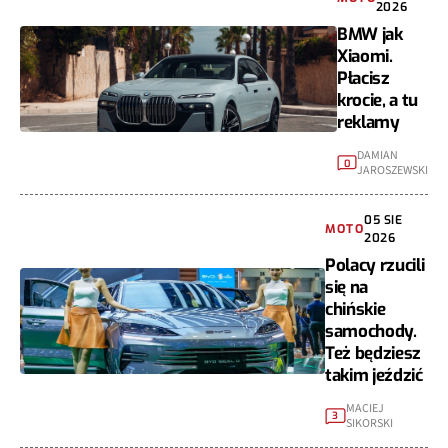
BMW jak
Xiaomi.
Płacisz
krocie, a tu
reklamy
DAMIAN
0
JAROSZEWSKI
05 SIE
MOTO
2026
Polacy rzucili
się na
chińskie
samochody.
Też będziesz
takim jeździć
MACIEJ
3
SIKORSKI