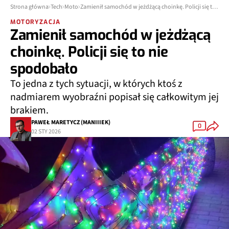
Strona główna
Tech
Moto
Zamienił samochód w jeżdżącą choinkę. Policji się to nie spodobało
MOTORYZACJA
Zamienił samochód w jeżdżącą
choinkę. Policji się to nie
spodobało
To jedna z tych sytuacji, w których ktoś z
nadmiarem wyobraźni popisał się całkowitym jej
brakiem.
PAWEŁ MARETYCZ (MANIIIEK)
0
02 STY 2026