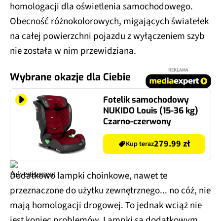
homologacji dla oświetlenia samochodowego.
Obecność różnokolorowych, migających światełek
na całej powierzchni pojazdu z wyłączeniem szyb
nie została w nim przewidziana.
REKLAMA
Wybrane okazje dla Ciebie
Fotelik samochodowy
NUKIDO Louis (15-36 kg)
Czarno-czerwony
279.99 zł
Kup teraz
Dodatkowo lampki choinkowe, nawet te
przeznaczone do użytku zewnętrznego... no cóż, nie
mają homologacji drogowej. To jednak wciąż nie
jest koniec problemów. Lampki są dodatkowym