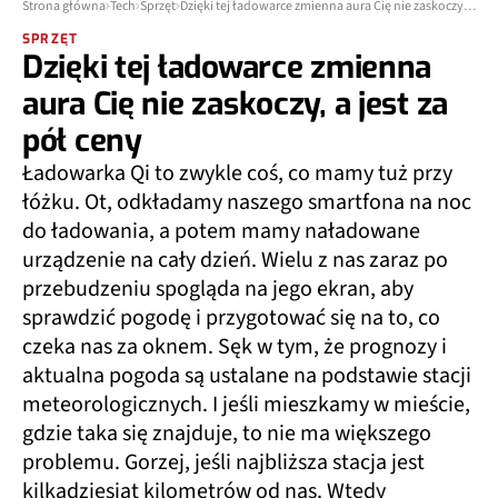
Strona główna
Tech
Sprzęt
Dzięki tej ładowarce zmienna aura Cię nie zaskoczy, a jest za pół ceny
SPRZĘT
Dzięki tej ładowarce zmienna
aura Cię nie zaskoczy, a jest za
pół ceny
Ładowarka Qi to zwykle coś, co mamy tuż przy
łóżku. Ot, odkładamy naszego smartfona na noc
do ładowania, a potem mamy naładowane
urządzenie na cały dzień. Wielu z nas zaraz po
przebudzeniu spogląda na jego ekran, aby
sprawdzić pogodę i przygotować się na to, co
czeka nas za oknem. Sęk w tym, że prognozy i
aktualna pogoda są u
stalane na podstawie stacji
meteorologicznych
. I jeśli mieszkamy w mieście,
gdzie taka się znajduje, to nie ma większego
problemu. Gorzej, jeśli najbliższa stacja jest
kilkadziesiąt kilometrów od nas
. Wtedy