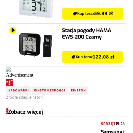
59.99 zł
Kup teraz
Stacja pogody HAMA
EWS-200 Czarny
122.08 zł
Kup teraz
ŁADOWARKI
EINSTON ESPOG06
EINSTON
Źródła zdjęć: einston
Zobacz więcej
SPRZĘT
15:24
Samsung i