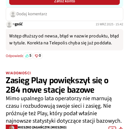
Załóż konto
Dodaj komentarz
~gość
15 WRZ 2025 · 15:42
Wstęp dłuższy od newsa, błąd w nazwie produktu, błąd
w tytule. Korekta na Telepolis chyba się już poddała.
5
0
Odpowiedz
WIADOMOŚCI
Zasięg Play powiększył się o
284 nowe stacje bazowe
Mimo upalnego lata operatorzy nie marnują
czasu i rozbudowują swoje sieci i zasięg. Nie
próżnuje też Play, który podał właśnie
najnowsze statystyki dotyczące stacji bazowych.
MIESZKO ZAGAŃCZYK (MIESZKO)