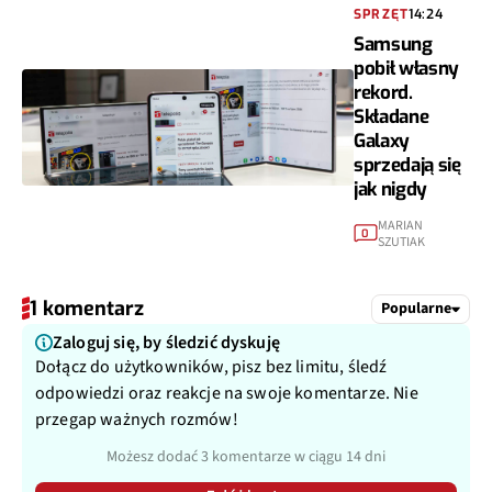
SPRZĘT
14:24
Samsung
pobił własny
rekord.
Składane
Galaxy
sprzedają się
jak nigdy
MARIAN
0
SZUTIAK
1 komentarz
Popularne
Zaloguj się, by śledzić dyskuję
Dołącz do użytkowników, pisz bez limitu, śledź
odpowiedzi oraz reakcje na swoje komentarze. Nie
przegap ważnych rozmów!
Możesz dodać 3 komentarze w ciągu 14 dni