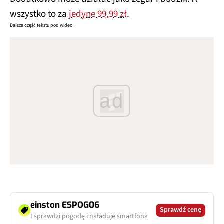
wszystko to za
jedyne 99,99 zł
.
Dalsza część tekstu pod wideo
ad
einston ESPOG06
Sprawdź cenę
I sprawdzi pogodę i naładuje smartfona