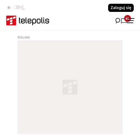
Zaloguj się
41