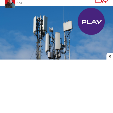
0
15:54
Dodaj do ulubionych źródeł w Google
W lipcu 2026 r. Play uruchomił
43 nowe stacje
bazowe
, co czyni ten miesiąc trzecim najlepszym
pod względem tempa rozbudowy sieci od
początku 2026 roku. Lepszy był maj (46 stacji) oraz