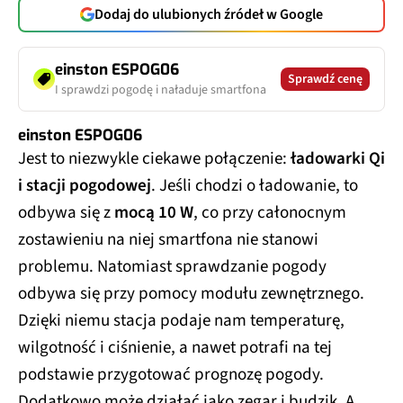
Dodaj do ulubionych źródeł w Google
einston ESPOG06
Sprawdź cenę
I sprawdzi pogodę i naładuje smartfona
einston ESPOG06
Jest to niezwykle ciekawe połączenie:
ładowarki Qi
i stacji pogodowej
. Jeśli chodzi o ładowanie, to
odbywa się z
mocą 10 W
, co przy całonocnym
zostawieniu na niej smartfona nie stanowi
problemu. Natomiast sprawdzanie pogody
odbywa się przy pomocy modułu zewnętrznego.
Dzięki niemu stacja podaje nam temperaturę,
wilgotność i ciśnienie, a nawet potrafi na tej
podstawie przygotować prognozę pogody.
Dodatkowo może działać jako zegar i budzik. A