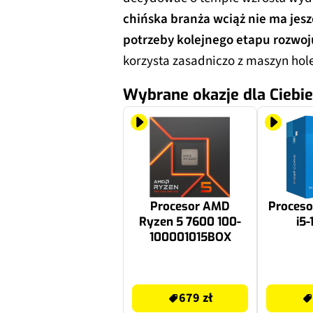
chińska branża wciąż nie ma jesz
potrzeby kolejnego etapu rozwoju
korzysta zasadniczo z maszyn ho
Wybrane okazje dla Ciebie
Procesor AMD
Proceso
Ryzen 5 7600 100-
i5
100001015BOX
679 zł
799 zł
679 zł