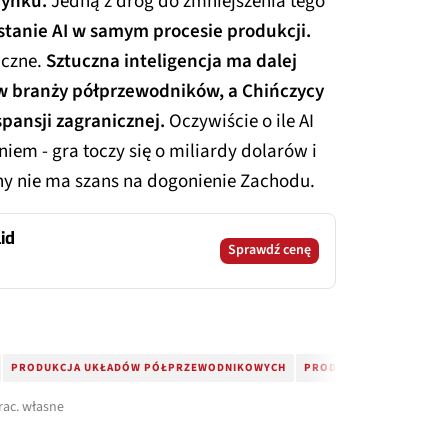
 rynku.
Jedną z dróg do zmniejszenia tego
stanie AI w samym procesie produkcji.
aczne.
Sztuczna inteligencja ma dalej
w branży półprzewodników, a Chińczycy
spansji zagranicznej.
Oczywiście o ile AI
niem - gra toczy się o miliardy dolarów i
y nie ma szans na dogonienie Zachodu.
id
Sprawdź cenę
PRODUKCJA UKŁADÓW PÓŁPRZEWODNIKOWYCH
PRODUKCJA UKŁADÓW S
rac. własne