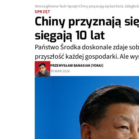
Strona główna
Tech
Sprzęt
Chiny przyznają się bez bicia. Zaległośc
SPRZĘT
Chiny przyznają się
sięgają 10 lat
Państwo Środka doskonale zdaje sobie
przyszłość każdej gospodarki. Ale wyśc
PRZEMYSŁAW BANASIAK (YOKAI)
30 MAR 2026