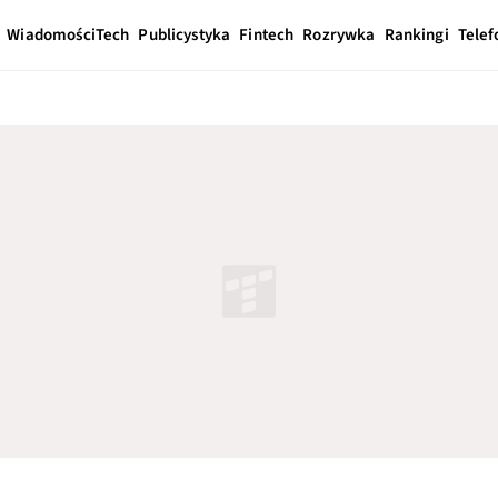
Wiadomości
Tech
Publicystyka
Fintech
Rozrywka
Rankingi
Telef