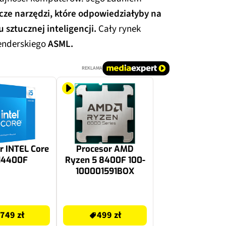
cze narzędzi, które odpowiedziałyby na
 sztucznej inteligencji.
Cały rynek
lenderskiego
ASML.
REKLAMA
r INTEL Core
Procesor AMD
-14400F
Ryzen 5 8400F 100-
100001591BOX
499 zł
749 zł
499 zł