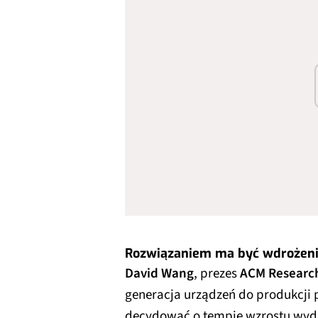
Rozwiązaniem ma być wdrożenie
David Wang
, prezes
ACM Researc
generacja urządzeń do produkcji
decydować o tempie wzrostu wyd