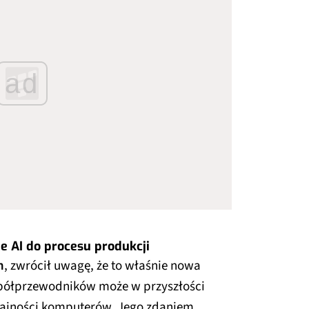
ad
 AI do procesu produkcji
h
, zwrócił uwagę, że to właśnie nowa
 półprzewodników może w przyszłości
ajności komputerów. Jego zdaniem