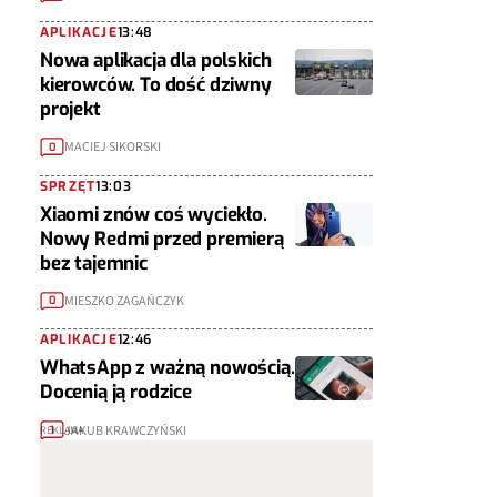
APLIKACJE
13:48
Nowa aplikacja dla polskich
kierowców. To dość dziwny
projekt
MACIEJ SIKORSKI
0
SPRZĘT
13:03
Xiaomi znów coś wyciekło.
Nowy Redmi przed premierą
bez tajemnic
MIESZKO ZAGAŃCZYK
0
APLIKACJE
12:46
WhatsApp z ważną nowością.
Docenią ją rodzice
JAKUB KRAWCZYŃSKI
1