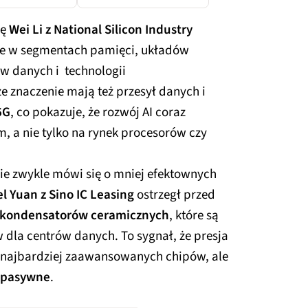
ię
Wei Li z National Silicon Industry
nie w segmentach pamięci, układów
ów danych i technologii
e znaczenie mają też przesył danych i
6G
, co pokazuje, że rozwój AI coraz
, a nie tylko na rynek procesorów czy
ie zwykle mówi się o mniej efektownych
l Yuan z Sino IC Leasing
ostrzegł przed
 kondensatorów ceramicznych
, które są
dla centrów danych. To sygnał, że presja
do najbardziej zaawansowanych chipów, ale
 pasywne
.