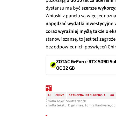
pozostają
5 do 10 lat za liderami
dystansu ma być
szersze wykorzy
Wnioski z panelu są więc jednozn
napędzać wydatki inwestycyjne 
coraz wyraźniej myślą także o ek
stanowi szansę, to jest też zagroże
bez odpowiednich poświęceń Chin
ZOTAC GeForce RTX 5090 Sol
OC 32 GB
AI
CHINY
SZTUCZNA INTELIGENCJA
6G
Źródła zdjęć: Shutterstock
Źródła tekstu: DigiTimes, Tom's Hardware, op