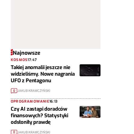
Najnowsze
KOSMOS
17:47
Takiej anomalii jeszcze nie
widzieliśmy. Nowe nagrania
UFO z Pentagonu
JAKUB KRAWCZYŃSKI
0
OPROGRAMOWANIE
16:13
Czy AI zastąpi doradców
finansowych? Statystyki
odsłoniły prawdę
JAKUB KRAWCZYŃSKI
0