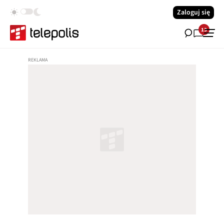
Zaloguj się
13