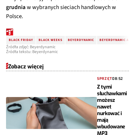
grudnia
w wybranych sieciach handlowych w
Polsce.
BLACK FRIDAY
BLACK WEEKS
BEYERDYNAMIC
BEYERDYNAMIC AMIR
Źródła zdjęć: Beyerdynamic
Źródła tekstu: Beyerdynamic
Zobacz więcej
SPRZĘT
08:52
Z tymi
słuchawkami
możesz
nawet
nurkować i
mają
wbudowane
MP3