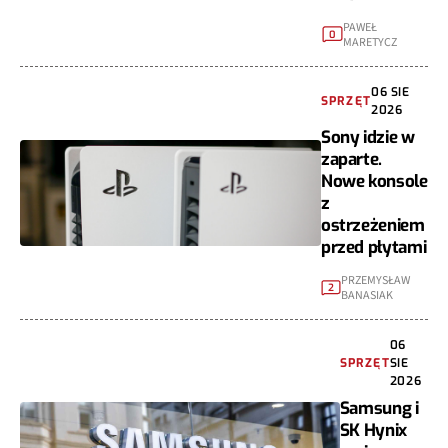
PAWEŁ
0
MARETYCZ
06 SIE
SPRZĘT
2026
Sony idzie w
zaparte.
Nowe konsole
z
ostrzeżeniem
przed płytami
PRZEMYSŁAW
2
BANASIAK
06
SPRZĘT
SIE
2026
Samsung i
SK Hynix