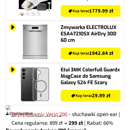
SkinProtect
1779.99 zł
Kup teraz
Zmywarka ELECTROLUX
ESA47210SX AirDry 300
60 cm
1942.84 zł
Kup teraz
Etui 3MK Colorfull Guardx
MagCase do Samsung
Galaxy S24 FE Szary
29.99 zł
Kup teraz
Beyerdynamic Verio 200
– słuchawki open-ear |
Cena regularna: 899 zł →
299 zł
| Rabat: 66%