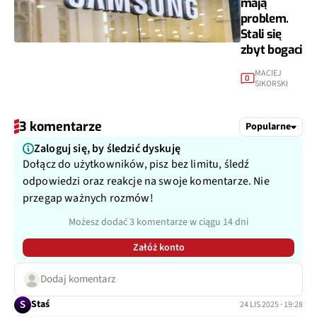
mają
problem.
Stali się
zbyt bogaci
MACIEJ
0
SIKORSKI
3 komentarze
Popularne
Zaloguj się, by śledzić dyskuję
Dołącz do użytkowników, pisz bez limitu, śledź
odpowiedzi oraz reakcje na swoje komentarze. Nie
przegap ważnych rozmów!
Możesz dodać 3 komentarze w ciągu 14 dni
Załóż konto
Dodaj komentarz
S
Staś
24 LIS 2025 · 19:28