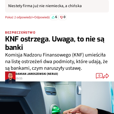
Niestety firma już nie niemiecka, a chińska
6
0
Pokaż 2 odpowiedzi
Odpowiedz
BEZPIECZEŃSTWO
KNF ostrzega. Uwaga, to nie są
banki
Komisja Nadzoru Finansowego (KNF) umieściła
na listę ostrzeżeń dwa podmioty, które udają, że
są bankami, czym naruszyły ustawę.
DAMIAN JAROSZEWSKI (NER1O)
0
09:55