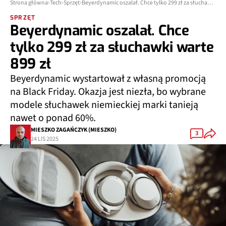
Strona główna
Tech
Sprzęt
Beyerdynamic oszalał. Chce tylko 299 zł za słuchawki warte 899 zł
SPRZĘT
Beyerdynamic oszalał. Chce
tylko 299 zł za słuchawki warte
899 zł
Beyerdynamic wystartował z własną promocją
na Black Friday. Okazja jest niezła, bo wybrane
modele słuchawek niemieckiej marki tanieją
nawet o ponad 60%.
MIESZKO ZAGAŃCZYK (MIESZKO)
3
24 LIS 2025