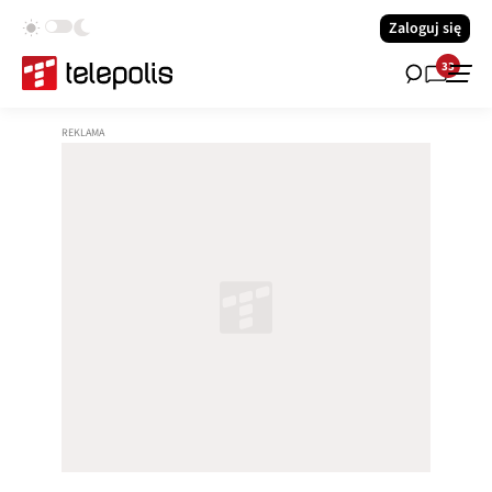
Zaloguj się
33