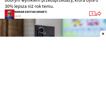
dobrym wynikiem przedsprzedaży, która była o
30% lepsza niż rok temu.
MARIAN SZUTIAK (MSNET)
0
18:09
Dodaj do ulubionych źródeł w Google
Trzy składaki, trzy różne pomysły
Tegoroczna rodzina
Galaxy Z
została podzielona