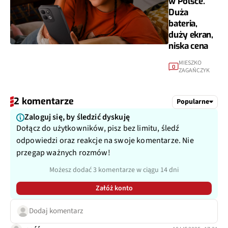
w Polsce.
Duża
bateria,
duży ekran,
niska cena
MIESZKO
0
ZAGAŃCZYK
2 komentarze
Popularne
Zaloguj się, by śledzić dyskuję
Dołącz do użytkowników, pisz bez limitu, śledź
odpowiedzi oraz reakcje na swoje komentarze. Nie
przegap ważnych rozmów!
Możesz dodać 3 komentarze w ciągu 14 dni
Załóż konto
Dodaj komentarz