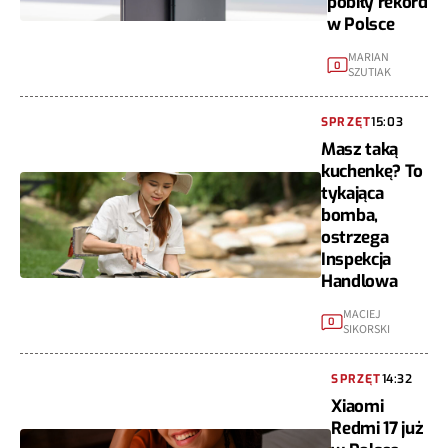
pobiły rekord
w Polsce
MARIAN
0
SZUTIAK
SPRZĘT
15:03
Masz taką
kuchenkę? To
tykająca
bomba,
ostrzega
Inspekcja
Handlowa
MACIEJ
0
SIKORSKI
SPRZĘT
14:32
Xiaomi
Redmi 17 już