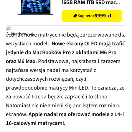
16GB RAM 1TB SSD macOS
Północ
6999 zł
Kup teraz
Jednak nowe matryce nie będą zarezerwowane dla
wszystkich modeli.
Nowe ekrany OLED mają trafić
jedynie do MacBooków Pro z układami M6 Pro
oraz M6 Max.
Podstawowa, najsłabsza i zarazem
najtańsza wersja nadal ma korzystać z
dotychczasowych rozwiązań, czyli
prawdopodobnie matrycy MiniLED. To oznacza, że
za nowość trzeba będzie zapłacić i to słono.
Natomiast nic nie zmieni się pod kątem rozmiaru
ekranów.
Apple nadal ma oferować modele z 14- i
16-calowymi matrycami.