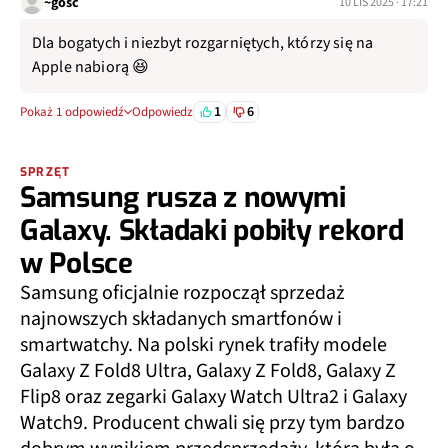
~gość
10 LIS 2025 · 17:21
Dla bogatych i niezbyt rozgarniętych, którzy się na
Apple nabiorą 😆
1
6
Pokaż 1 odpowiedź
Odpowiedz
SPRZĘT
Samsung rusza z nowymi
Galaxy. Składaki pobiły rekord
w Polsce
Samsung oficjalnie rozpoczął sprzedaż
najnowszych składanych smartfonów i
smartwatchy. Na polski rynek trafiły modele
Galaxy Z Fold8 Ultra, Galaxy Z Fold8, Galaxy Z
Flip8 oraz zegarki Galaxy Watch Ultra2 i Galaxy
Watch9. Producent chwali się przy tym bardzo