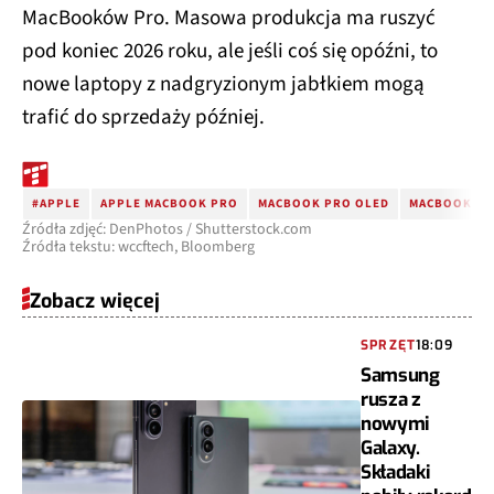
MacBooków Pro. Masowa produkcja ma ruszyć
pod koniec 2026 roku, ale jeśli coś się opóźni, to
nowe laptopy z nadgryzionym jabłkiem mogą
trafić do sprzedaży później.
#APPLE
APPLE MACBOOK PRO
MACBOOK PRO OLED
MACBOOK PR
Źródła zdjęć: DenPhotos / Shutterstock.com
Źródła tekstu: wccftech, Bloomberg
Zobacz więcej
SPRZĘT
18:09
Samsung
rusza z
nowymi
Galaxy.
Składaki