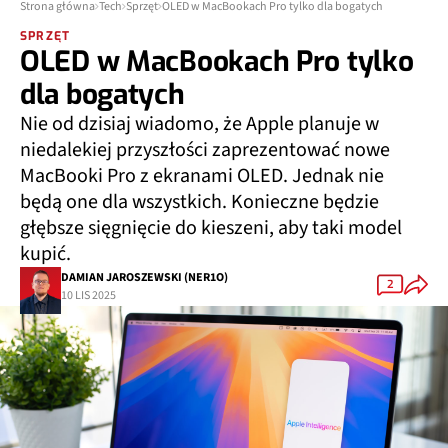
Strona główna
Tech
Sprzęt
OLED w MacBookach Pro tylko dla bogatych
SPRZĘT
OLED w MacBookach Pro tylko
dla bogatych
Nie od dzisiaj wiadomo, że Apple planuje w
niedalekiej przyszłości zaprezentować nowe
MacBooki Pro z ekranami OLED. Jednak nie
będą one dla wszystkich. Konieczne będzie
głębsze sięgnięcie do kieszeni, aby taki model
kupić.
DAMIAN JAROSZEWSKI (NER1O)
2
10 LIS 2025