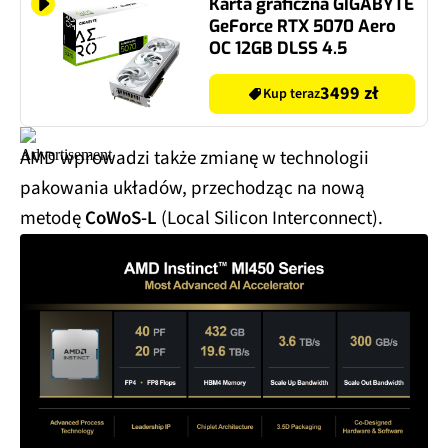
Karta graficzna GIGABYTE
GeForce RTX 5070 Aero
OC 12GB DLSS 4.5
3499 zł
Kup teraz
AMD wprowadzi także zmianę w technologii
pakowania układów, przechodząc na nową
metodę
CoWoS-L
(Local Silicon Interconnect).