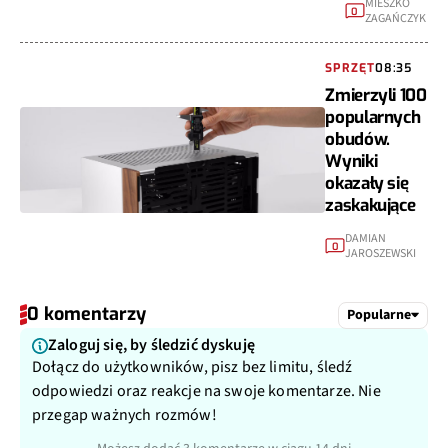
MIESZKO
0
ZAGAŃCZYK
SPRZĘT
08:35
Zmierzyli 100
popularnych
obudów.
Wyniki
okazały się
zaskakujące
DAMIAN
0
JAROSZEWSKI
0 komentarzy
Popularne
Zaloguj się, by śledzić dyskuję
Dołącz do użytkowników, pisz bez limitu, śledź
odpowiedzi oraz reakcje na swoje komentarze. Nie
przegap ważnych rozmów!
Możesz dodać 3 komentarze w ciągu 14 dni