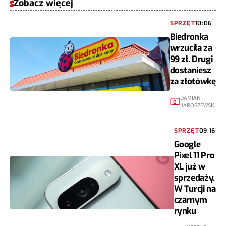
Zobacz więcej
SPRZĘT
10:06
Biedronka
wrzuciła za
99 zł. Drugi
dostaniesz
za złotówkę
DAMIAN
0
JAROSZEWSKI
SPRZĘT
09:16
Google
Pixel 11 Pro
XL już w
sprzedaży.
W Turcji na
czarnym
rynku