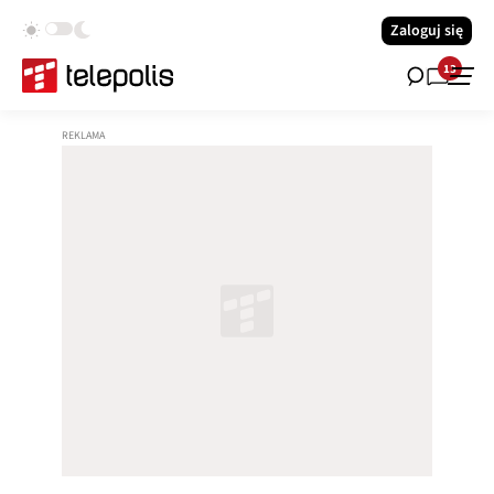
Zaloguj się
13