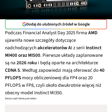
Dodaj do ulubionych źródeł w Google
Podczas Financial Analyst Day 2025 firma
AMD
ujawniła nowe szczegóły dotyczące
nadchodzących
akceleratorów A
I z serii
Instinct
MI400 oraz MI500
. Pierwsze układy zaplanowane
są na
2026 roku
i będą oparte na architekturze
CDNA 5
. Według zapowiedzi mają oferować do
40
PFLOPS
mocy obliczeniowej dla FP4 oraz 20
PFLOPS w FP8, czyli około dwukrotnie więcej niż
obecny model Instinct MI350.
Dalsza część tekstu pod wideo