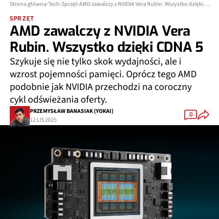
Strona główna
Tech
Sprzęt
AMD zawalczy z NVIDIA Vera Rubin. Wszystko dzięki CDNA 5
SPRZĘT
AMD zawalczy z NVIDIA Vera
Rubin. Wszystko dzięki CDNA 5
Szykuje się nie tylko skok wydajności, ale i
wzrost pojemności pamięci. Oprócz tego AMD
podobnie jak NVIDIA przechodzi na coroczny
cykl odświeżania oferty.
PRZEMYSŁAW BANASIAK (YOKAI)
0
12 LIS 2025