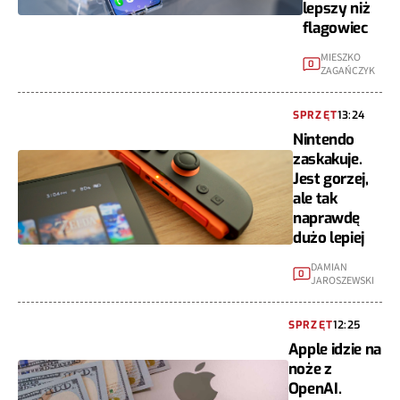
lepszy niż
flagowiec
MIESZKO
0
ZAGAŃCZYK
SPRZĘT
13:24
Nintendo
zaskakuje.
Jest gorzej,
ale tak
naprawdę
dużo lepiej
DAMIAN
0
JAROSZEWSKI
SPRZĘT
12:25
Apple idzie na
noże z
OpenAI.