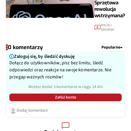
Sprzętowa
rewolucja
wstrzymana?
MACIEJ
0
SIKORSKI
0 komentarzy
Popularne
Zaloguj się, by śledzić dyskuję
Dołącz do użytkowników, pisz bez limitu, śledź
odpowiedzi oraz reakcje na swoje komentarze. Nie
przegap ważnych rozmów!
Możesz dodać 3 komentarze w ciągu 14 dni
Załóż konto
Dodaj komentarz