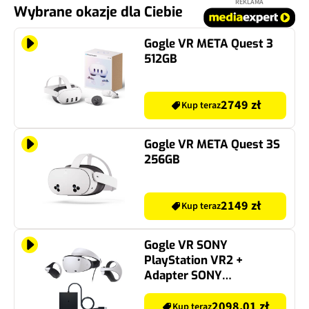
REKLAMA
Wybrane okazje dla Ciebie
Gogle VR META Quest 3
512GB
2749 zł
Kup teraz
Gogle VR META Quest 3S
256GB
2149 zł
Kup teraz
Gogle VR SONY
PlayStation VR2 +
Adapter SONY
PlayStation VR2 PC
2098.01 zł
Kup teraz