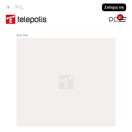
Zaloguj się
39