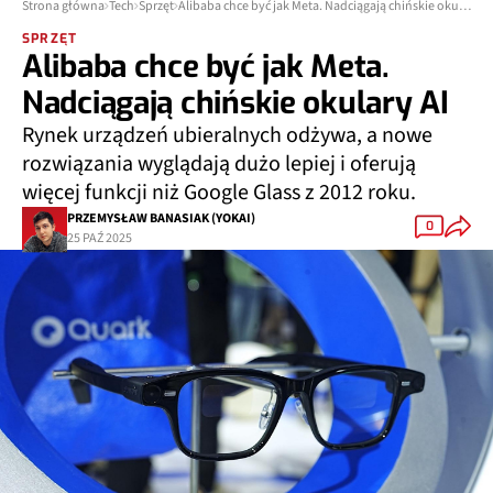
Strona główna
Tech
Sprzęt
Alibaba chce być jak Meta. Nadciągają chińskie okulary AI
SPRZĘT
Alibaba chce być jak Meta.
Nadciągają chińskie okulary AI
Rynek urządzeń ubieralnych odżywa, a nowe
rozwiązania wyglądają dużo lepiej i oferują
więcej funkcji niż Google Glass z 2012 roku.
PRZEMYSŁAW BANASIAK (YOKAI)
0
25 PAŹ 2025