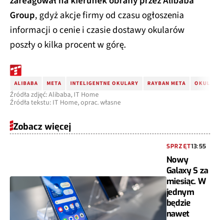
zareagował na kierunek obrany przez Alibaba
Group
, gdyż akcje firmy od czasu ogłoszenia
informacji o cenie i czasie dostawy okularów
poszły o kilka procent w górę.
ALIBABA
META
INTELIGENTNE OKULARY
RAYBAN META
OKULARY
Źródła zdjęć: Alibaba, IT Home
Źródła tekstu: IT Home, oprac. własne
Zobacz więcej
SPRZĘT
13:55
Nowy
Galaxy S za
miesiąc. W
jednym
będzie
nawet