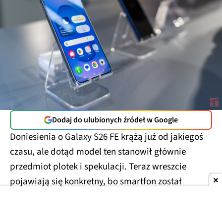
Dodaj do ulubionych źródeł w Google
Doniesienia o Galaxy S26 FE krążą już od jakiegoś
czasu, ale dotąd model ten stanowił głównie
przedmiot plotek i spekulacji. Teraz wreszcie
pojawiają się konkretny, bo smartfon został
namierzony w bazie danych amerykańskiej agencji
regulacyjnej FCC. Certyfikacja ujawniła kilka