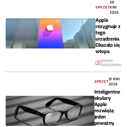
30
SPRZĘT
KWI
2026
Apple
rezygnuje z
tego
urządzenia.
Okazało się
wtopą
DAMIAN
0
JAROSZEWSKI
13 KWI
SPRZĘT
2026
Inteligentne
okulary
Apple
rozwiążą
jeden
poważny