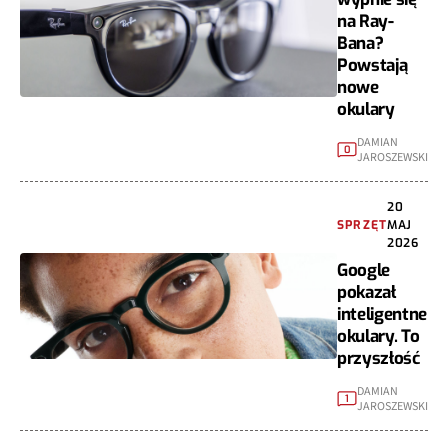
na Ray-
Bana?
Powstają
nowe
okulary
DAMIAN
0
JAROSZEWSKI
20
SPRZĘT
MAJ
2026
Google
pokazał
inteligentne
okulary. To
przyszłość
DAMIAN
1
JAROSZEWSKI