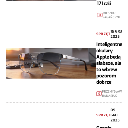
171 cali
MIESZKO
0
ZAGAŃCZYK
15 GRU
SPRZĘT
2025
Inteligentne
okulary
Apple będą
słabsze, ale
to wbrew
pozorom
dobrze
PRZEMYSŁAW
0
BANASIAK
09
SPRZĘT
GRU
2025