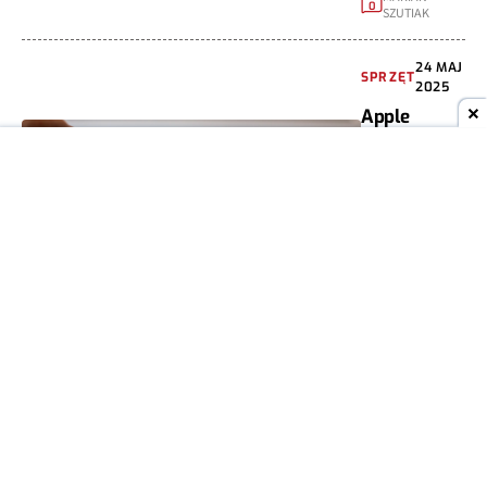
0
SZUTIAK
24 MAJ
SPRZĘT
2025
Apple
porzuca
jeden z
pomysłów.
Skupia się
na okularach
DAMIAN
0
JAROSZEWSKI
28 LUT
SPRZĘT
2025
Tecno
wprowadzi
nowe smart
okulary z AI.