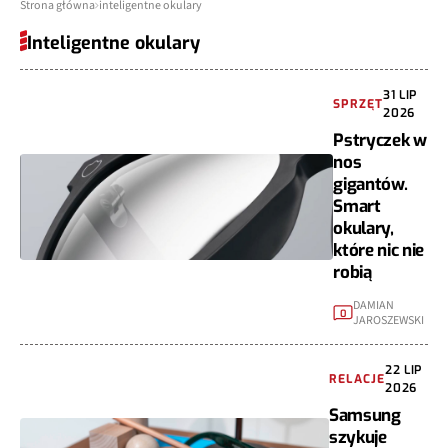
Strona główna
inteligentne okulary
Inteligentne okulary
31 LIP
SPRZĘT
2026
Pstryczek w
nos
gigantów.
Smart
okulary,
które nic nie
robią
DAMIAN
0
JAROSZEWSKI
22 LIP
RELACJE
2026
Samsung
szykuje