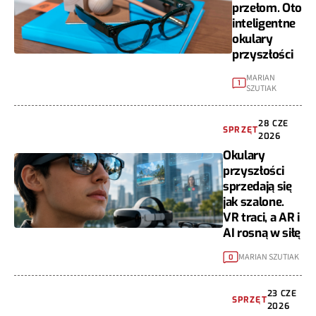
przełom. Oto
inteligentne
okulary
przyszłości
MARIAN
1
SZUTIAK
28 CZE
SPRZĘT
2026
Okulary
przyszłości
sprzedają się
jak szalone.
VR traci, a AR i
AI rosną w siłę
MARIAN SZUTIAK
0
23 CZE
SPRZĘT
2026