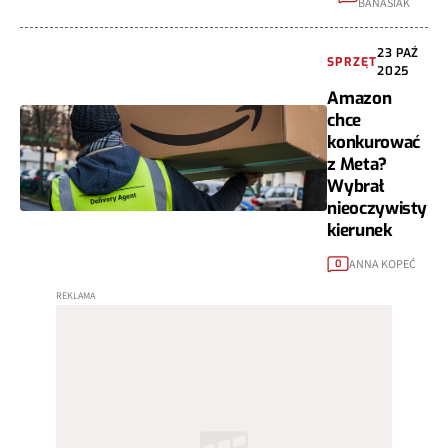
BANASIAK
23 PAŹ
SPRZĘT
2025
Amazon
chce
konkurować
z Meta?
Wybrał
nieoczywisty
kierunek
ANNA KOPEĆ
0