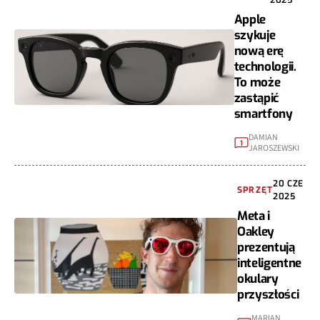
2025
Apple
szykuje
nową erę
technologii.
To może
zastąpić
smartfony
DAMIAN
1
JAROSZEWSKI
20 CZE
SPRZĘT
2025
Meta i
Oakley
prezentują
inteligentne
okulary
przyszłości
MARIAN