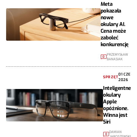
Meta
pokazała
nowe
okulary AI.
Cena może
zaboleć
konkurencję
PRZEMYSŁAW
0
BANASIAK
01 CZE
SPRZĘT
2026
Inteligentne
okulary
Apple
opóźnione.
Winna jest
Siri
DAMIAN
0
JAROSZEWSKI