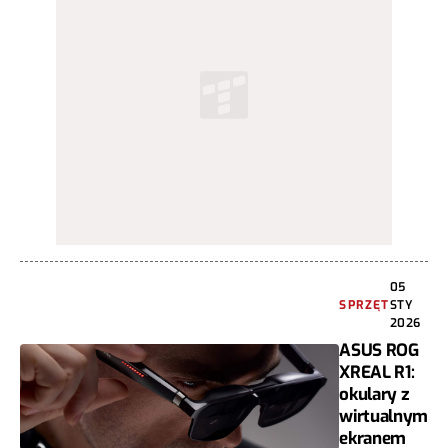
05
SPRZĘT
STY
2026
ASUS ROG
XREAL R1:
okulary z
wirtualnym
ekranem