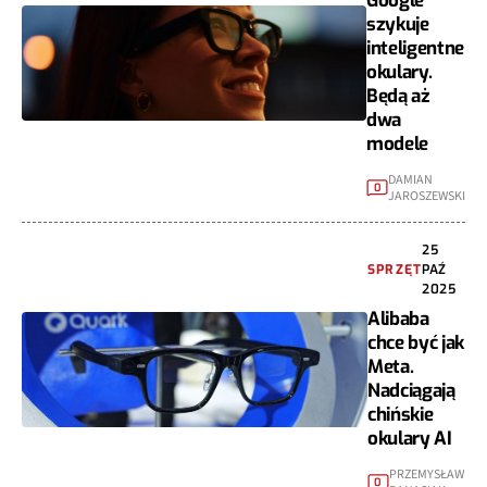
Google
szykuje
inteligentne
okulary.
Będą aż
dwa
modele
DAMIAN
0
JAROSZEWSKI
25
SPRZĘT
PAŹ
2025
Alibaba
chce być jak
Meta.
Nadciągają
chińskie
okulary AI
PRZEMYSŁAW
0