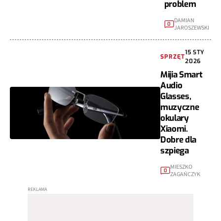
problem
DAMIAN
0
JAROSZEWSKI
15 STY
SPRZĘT
2026
Mijia Smart
Audio
Glasses,
muzyczne
okulary
Xiaomi.
Dobre dla
szpiega
MIESZKO
0
ZAGAŃCZYK