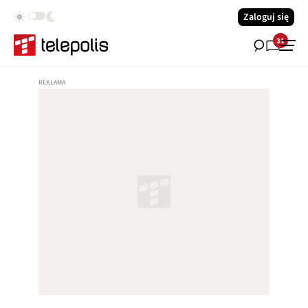
Zaloguj się
31