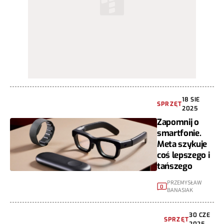
18 SIE
SPRZĘT
2025
Zapomnij o
smartfonie.
Meta szykuje
coś lepszego i
tańszego
PRZEMYSŁAW
0
BANASIAK
30 CZE
SPRZĘT