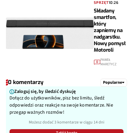
SPRZĘT
10:26
Składany
smartfon,
który
zapniemy na
nadgarstku.
Nowy pomysł
Motoroli
PAWEŁ
0
MARETYCZ
0 komentarzy
Popularne
Zaloguj się, by śledzić dyskuję
Dołącz do użytkowników, pisz bez limitu, śledź
odpowiedzi oraz reakcje na swoje komentarze. Nie
przegap ważnych rozmów!
Możesz dodać 3 komentarze w ciągu 14 dni
Załóż konto