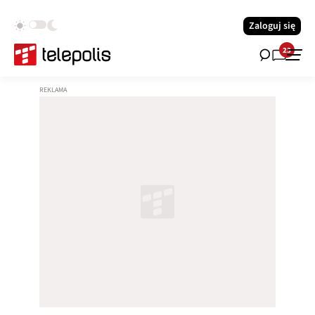
Zaloguj się
23