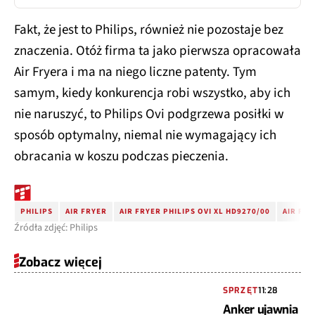
Fakt, że jest to Philips, również nie pozostaje bez
znaczenia. Otóż firma ta jako pierwsza opracowała
Air Fryera i ma na niego liczne patenty. Tym
samym, kiedy konkurencja robi wszystko, aby ich
nie naruszyć, to Philips Ovi podgrzewa posiłki w
sposób optymalny, niemal nie wymagający ich
obracania w koszu podczas pieczenia.
PHILIPS
AIR FRYER
AIR FRYER PHILIPS OVI XL HD9270/00
AIR FRY
Źródła zdjęć: Philips
Zobacz więcej
SPRZĘT
11:28
Anker ujawnia