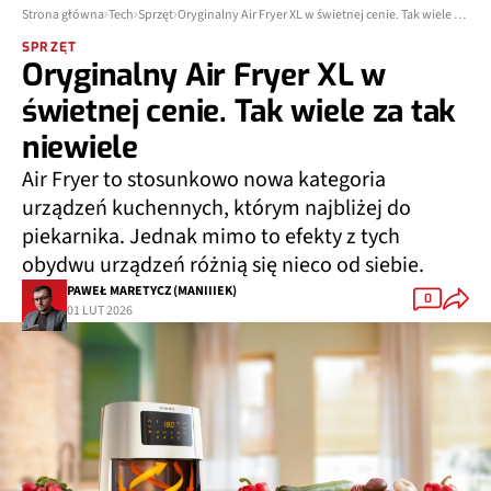
Strona główna
Tech
Sprzęt
Oryginalny Air Fryer XL w świetnej cenie. Tak wiele za tak niewiele
SPRZĘT
Oryginalny Air Fryer XL w
świetnej cenie. Tak wiele za tak
niewiele
Air Fryer to stosunkowo nowa kategoria
urządzeń kuchennych, którym najbliżej do
piekarnika. Jednak mimo to efekty z tych
obydwu urządzeń różnią się nieco od siebie.
PAWEŁ MARETYCZ (MANIIIEK)
0
01 LUT 2026