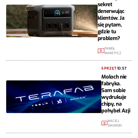
sekret
denerwując
klientów. Ja
się pytam,
gdzie tu
problem?
PAWEŁ
0
MARETYCZ
SPRZĘT
10:57
Moloch nie
fabryka.
Sam sobie
wydrukuje
chipy, na
pohybel Azji
MACIEJ
0
SIKORSKI