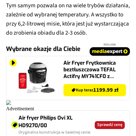
Tym samym pozwala on na wiele trybów działania,
zależnie od wybranej temperatury. A wszystko to
przy 6,2-litrowej misie, która jest już wystarczająca
do zrobienia obiadu dla 2-3 osób.
REKLAMA
Wybrane okazje dla Ciebie
Air Fryer Frytkownica
beztłuszczowa TEFAL
Actifry MY741CF0 z
mieszadłem do żywności
oraz funkcjonalnością
1199.99 zł
Kup teraz
Multicookera
Air fryer Philips Ovi XL
Sprawdź cenę
HD9270/00
Oryginalna konstrukcja w świetnej cenie