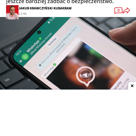
jeszcze bardziej zadbać o bezpieczeństwo.
JAKUB KRAWCZYŃSKI KUBAKRAW
0
12:46
Dodaj do ulubionych źródeł w Google
Rodzice lepiej zadbają o bezpieczeństwo na iOS
W 2025 r.
WhatsApp wprowadził możliwość
nadzorowania kont dzieci przez rodziców
. W ten
sposób rodzice mogą ustalić, kto może się