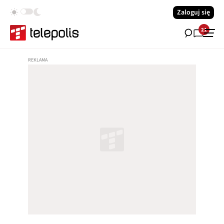
Zaloguj się
21