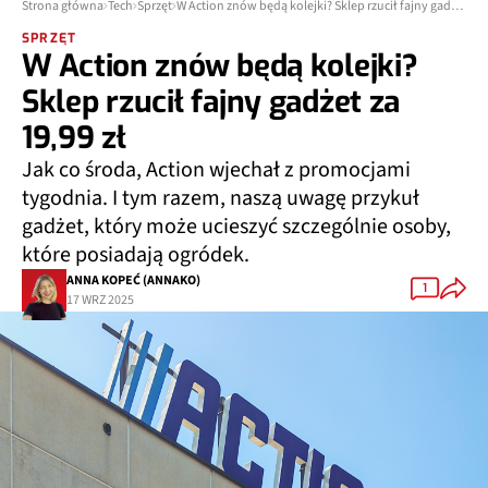
Strona główna
Tech
Sprzęt
W Action znów będą kolejki? Sklep rzucił fajny gadżet za 19,99 zł
SPRZĘT
W Action znów będą kolejki?
Sklep rzucił fajny gadżet za
19,99 zł
Jak co środa, Action wjechał z promocjami
tygodnia. I tym razem, naszą uwagę przykuł
gadżet, który może ucieszyć szczególnie osoby,
które posiadają ogródek.
ANNA KOPEĆ (ANNAKO)
1
17 WRZ 2025