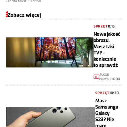
Źródła tekstu: Action
Zobacz więcej
SPRZĘT
11:16
Nowa jakość
obrazu.
Masz taki
TV? -
koniecznie
to sprawdź
JAKUB
0
KRAWCZYŃSKI
SPRZĘT
10:30
Masz
Samsunga
Galaxy
S23? Nie
mam