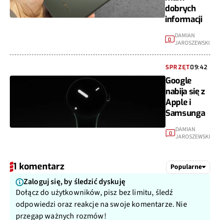
dobrych
informacji
DAMIAN
0
JAROSZEWSKI
SPRZĘT
09:42
Google
nabija się z
Apple i
Samsunga
DAMIAN
0
JAROSZEWSKI
1 komentarz
Popularne
Zaloguj się, by śledzić dyskuję
Dołącz do użytkowników, pisz bez limitu, śledź
odpowiedzi oraz reakcje na swoje komentarze. Nie
przegap ważnych rozmów!