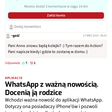
Możesz dodać 3 komentarze w ciągu 14 dni
Załóż konto
Dodaj komentarz
~gość
17 WRZ 2025 · 08:01
Pani Anno znowu będą kolejki? :) Tym razem do Action?
Pani napisze kiedy i gdzie to zostanę w domu :)
7
1
Odpowiedz
APLIKACJE
WhatsApp z ważną nowością.
Docenią ją rodzice
Wchodzi ważna nowość do aplikacji WhatsApp.
Dotyczy ona posiadaczy iPhone'ów i pozwoli