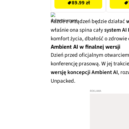
89.99 zł
Każde z urządzeń będzie działać
w
właśnie ona spina cały
system AI
komfort życia, dbałość o zdrowi
Ambient AI w finalnej wersji
Dzień przed oficjalnym otwarciem
konferencję prasową. W jej trakci
wersję koncepcji Ambient AI
, ro
Unpacked.