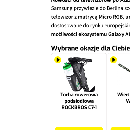
Samsung przywiezie do Berlina sze
telewizor z matrycą Micro RGB
,
u
dostosowane do rynku europejski
możliwości ekosystemu Galaxy AI
Wybrane okazje dla Ciebie
Torba rowerowa
Wier
podsiodłowa
W
ROCKBROS C7-1
89.99 zł
7.99 zł