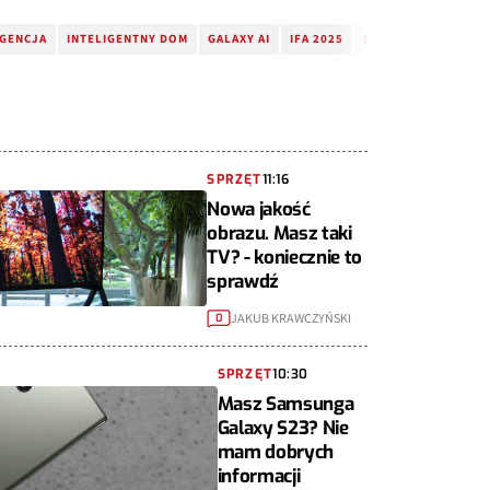
IGENCJA
INTELIGENTNY DOM
GALAXY AI
IFA 2025
IFA2025
AMBIENT 
SPRZĘT
11:16
Nowa jakość
obrazu. Masz taki
TV? - koniecznie to
sprawdź
JAKUB KRAWCZYŃSKI
0
SPRZĘT
10:30
Masz Samsunga
Galaxy S23? Nie
mam dobrych
informacji