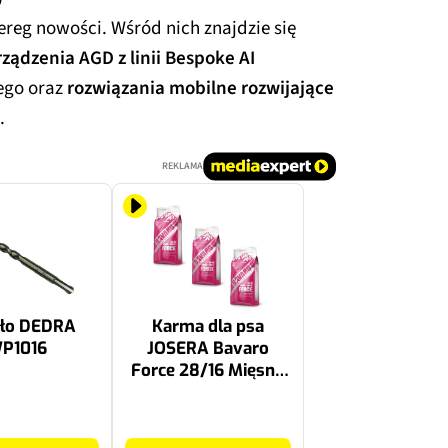
reg nowości. Wśród nich znajdzie się
rządzenia AGD z linii Bespoke AI
ego oraz
rozwiązania mobilne rozwijające
.
REKLAMA
tło DEDRA
Karma dla psa
P1016
JOSERA Bavaro
Force 28/16 Mięsny
3 x 18 kg
340.62 zł