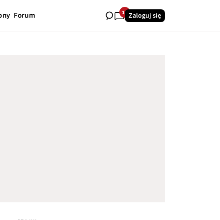
18
ony
Forum
Zaloguj się