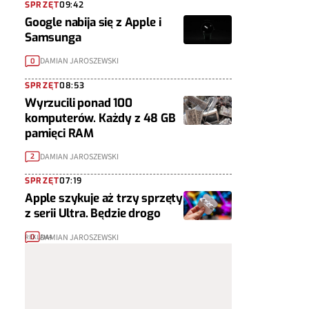
SPRZĘT
09:42
Google nabija się z Apple i
Samsunga
DAMIAN JAROSZEWSKI
0
SPRZĘT
08:53
Wyrzucili ponad 100
komputerów. Każdy z 48 GB
pamięci RAM
DAMIAN JAROSZEWSKI
2
SPRZĘT
07:19
Apple szykuje aż trzy sprzęty
z serii Ultra. Będzie drogo
DAMIAN JAROSZEWSKI
0