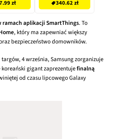
7.99 zł
340.62 zł
 ramach aplikacji SmartThings
. To
 Home
, który ma zapewniać większy
e oraz bezpieczeństwo domowników.
 targów, 4 września, Samsung zorganizuje
e koreański gigant zaprezentuje
finalną
zwiniętej od czasu lipcowego Galaxy