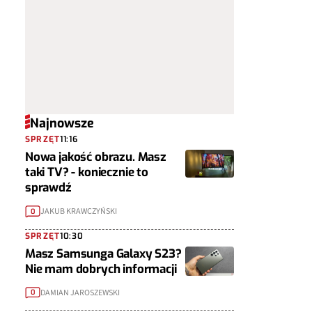
Najnowsze
SPRZĘT
11:16
Nowa jakość obrazu. Masz
taki TV? - koniecznie to
sprawdź
JAKUB KRAWCZYŃSKI
0
SPRZĘT
10:30
Masz Samsunga Galaxy S23?
Nie mam dobrych informacji
DAMIAN JAROSZEWSKI
0