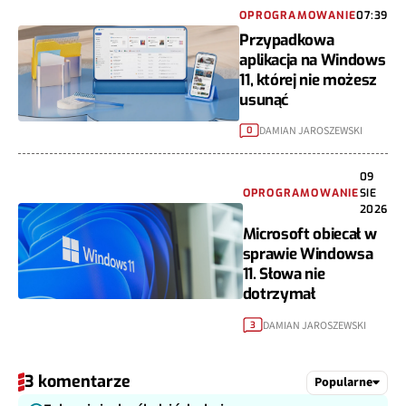
OPROGRAMOWANIE
07:39
Przypadkowa
aplikacja na Windows
11, której nie możesz
usunąć
DAMIAN JAROSZEWSKI
0
09
OPROGRAMOWANIE
SIE
2026
Microsoft obiecał w
sprawie Windowsa
11. Słowa nie
dotrzymał
DAMIAN JAROSZEWSKI
3
3 komentarze
Popularne