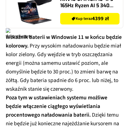
165Hz Ryzen AI 5 340
16GB RAM 1TB SSD
GeForce RTX3050 DLSS 2,
4399 zł
Kup teraz
Funkcje AI
Wskaźnik baterii w Windowsie 11 w końcu będzie
kolorowy.
Przy wysokim naładowaniu będzie miał
kolor zielony. Gdy wejdzie w tryb oszczędzania
energii (można samemu ustawić poziom, ale
domyślnie będzie to 30 proc.) to zmieni barwę na
żółtą. Gdy bateria spadnie do 6 proc. lub niżej, to
wskaźnik stanie się czerwony.
Poza tym w ustawieniach systemu możliwe
będzie włączenie ciągłego wyświetlania
procentowego naładowania baterii.
Dzięki temu
nie będzie już konieczne najeżdżanie kursorem na