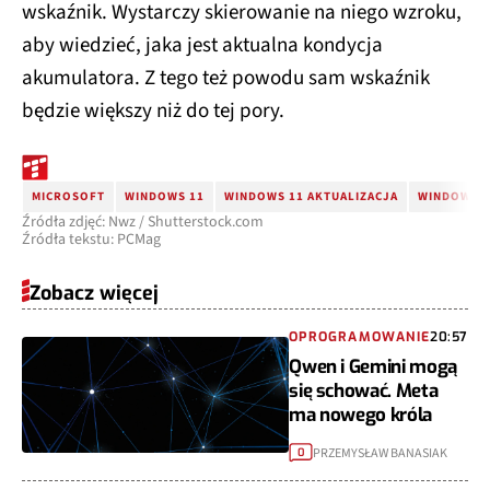
wskaźnik. Wystarczy skierowanie na niego wzroku,
aby wiedzieć, jaka jest aktualna kondycja
akumulatora. Z tego też powodu sam wskaźnik
będzie większy niż do tej pory.
MICROSOFT
WINDOWS 11
WINDOWS 11 AKTUALIZACJA
WINDOWS 1
Źródła zdjęć: Nwz / Shutterstock.com
Źródła tekstu: PCMag
Zobacz więcej
OPROGRAMOWANIE
20:57
Qwen i Gemini mogą
się schować. Meta
ma nowego króla
PRZEMYSŁAW BANASIAK
0