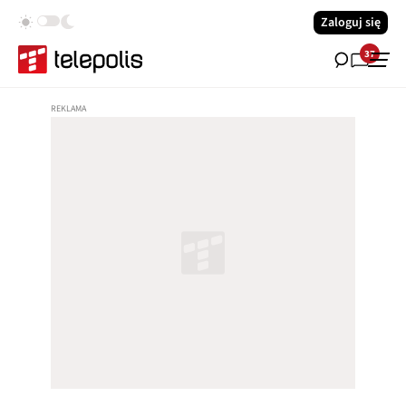
Zaloguj się
37