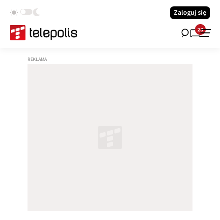
Zaloguj się
28