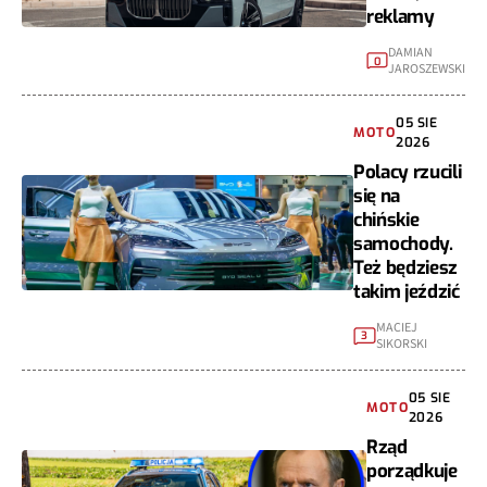
reklamy
DAMIAN
0
JAROSZEWSKI
05 SIE
MOTO
2026
Polacy rzucili
się na
chińskie
samochody.
Też będziesz
takim jeździć
MACIEJ
3
SIKORSKI
05 SIE
MOTO
2026
Rząd
porządkuje