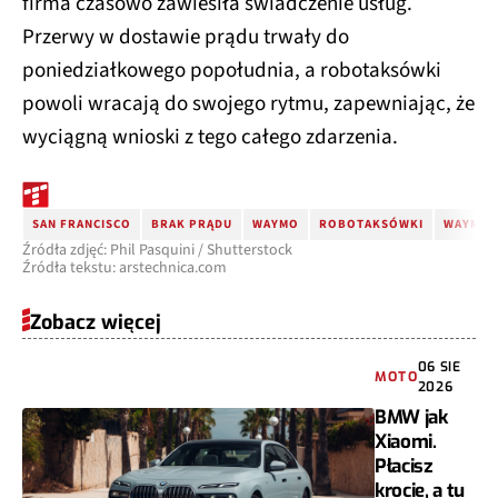
firma czasowo zawiesiła świadczenie usług.
Przerwy w dostawie prądu trwały do
poniedziałkowego popołudnia, a robotaksówki
powoli wracają do swojego rytmu, zapewniając, że
wyciągną wnioski z tego całego zdarzenia.
SAN FRANCISCO
BRAK PRĄDU
WAYMO
ROBOTAKSÓWKI
WAYMO 
Źródła zdjęć: Phil Pasquini / Shutterstock
Źródła tekstu: arstechnica.com
Zobacz więcej
06 SIE
MOTO
2026
BMW jak
Xiaomi.
Płacisz
krocie, a tu