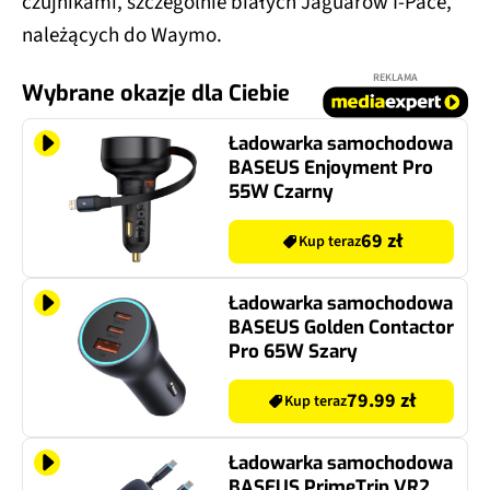
czujnikami, szczególnie białych Jaguarów I-Pace,
należących do Waymo.
REKLAMA
Wybrane okazje dla Ciebie
Ładowarka samochodowa
BASEUS Enjoyment Pro
55W Czarny
69 zł
Kup teraz
Ładowarka samochodowa
BASEUS Golden Contactor
Pro 65W Szary
79.99 zł
Kup teraz
Ładowarka samochodowa
BASEUS PrimeTrip VR2