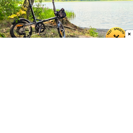
Dodaj do ulubionych źródeł w Google
Engwe wgryza się w segment Bromptona
Lekkie, łatwe do składania i transportu metrem czy
pociągiem miejskie rowery elektryczne były przez
długi czas domeną brytyjskiego Bromptona i
oznaczały wydatek rzędu 12–15 tys. zł
. Firma
Engwe, znana przede wszystkim z potężnych
rowerów klasy enduro (tzw. fat bike'i) i klasycznych
rowerów miejskich, postanowiła w tym sezonie