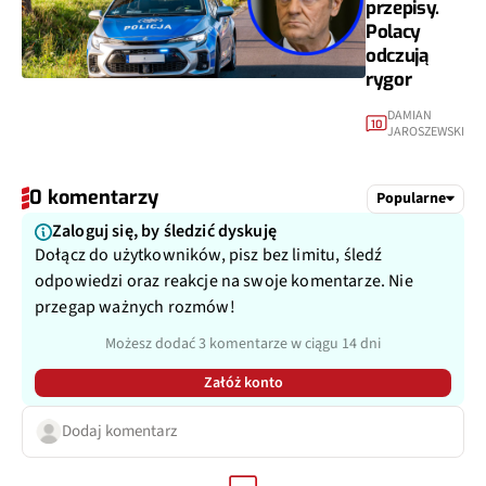
przepisy.
Polacy
odczują
rygor
DAMIAN
10
JAROSZEWSKI
0 komentarzy
Popularne
Zaloguj się, by śledzić dyskuję
Dołącz do użytkowników, pisz bez limitu, śledź
odpowiedzi oraz reakcje na swoje komentarze. Nie
przegap ważnych rozmów!
Możesz dodać 3 komentarze w ciągu 14 dni
Załóż konto
Dodaj komentarz