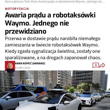
Strona główna
Tech
Moto
Awaria prądu a robotaksówki Waymo. Jednego nie przewidziano
MOTORYZACJA
Awaria prądu a robotaksówki
Waymo. Jednego nie
przewidziano
Przerwa w dostawie prądu narobiła niemałego
zamieszania w świecie robotaksówek Waymo.
Kiedy zgasła sygnalizacja świetlna, zostały one
sparaliżowane, a na drogach zapanował chaos.
ANNA KOPEĆ (ANNAKO)
0
23 GRU 2025