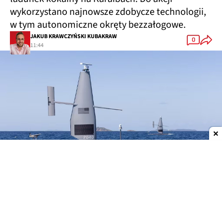
wykorzystano najnowsze zdobycze technologii,
w tym autonomiczne okręty bezzałogowe.
JAKUB KRAWCZYŃSKI KUBAKRAW
0
11:44
Dodaj do ulubionych źródeł w Google
Ładunek wart 81 mln dolarów
Bezzałogowe okręty pomogły US Navy