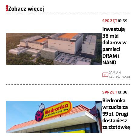
Zobacz więcej
SPRZĘT
10:59
Inwestują
38 mld
dolarów w
pamięci
DRAM i
NAND
DAMIAN
0
JAROSZEWSKI
SPRZĘT
10:06
Biedronka
wrzuciła za
99 zł. Drugi
dostaniesz
za złotówkę