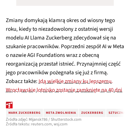
Zmiany domykają klamrą okres od wiosny tego
roku, kiedy to niezadowolony z ostatniej wersji
modelu AI Llama Zuckerberg zdecydował się na
szukanie pracowników. Poprzedni zespół AI w Meta
o nazwie AGI Foundations wraz z obecną
reorganizacją przestał istnieć. Przynajmniej część
jego pracowników pożegnała się już z firmą.
Zobacz także:
Idą wielkie zmiany ku lepszemu.
Wrocławskie lotnisko zostanie zamknięte na 40 dni
MARK ZUCKERBERG
META ZWOLNIENIA
ZUCKERBERG
SZTUCZNA IN
Źródła zdjęć: Mijansk786 / Shutterstock.com
Źródła tekstu: reuters.com, wsj.com