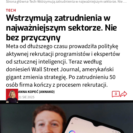
Strona główna
Tech
Wstrzymują zatrudnienia w najważniejszym sektorze. Nie bez przyczyny
TECH
Wstrzymują zatrudnienia w
najważniejszym sektorze. Nie
bez przyczyny
Meta od dłuższego czasu prowadziła politykę
aktywnej rekrutacji programistów i ekspertów
od sztucznej inteligencji. Teraz według
doniesień Wall Street Journal, amerykański
gigant zmienia strategię. Po zatrudnieniu 50
osób firma kończy z procesem rekrutacji.
ANNA KOPEĆ (ANNAKO)
0
21 SIE 2025