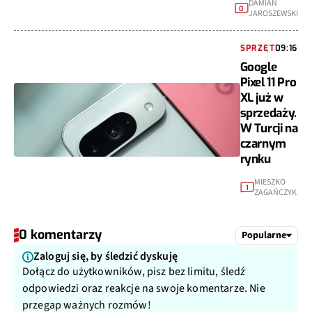
DAMIAN
0
JAROSZEWSKI
SPRZĘT
09:16
Google
Pixel 11 Pro
XL już w
sprzedaży.
W Turcji na
czarnym
rynku
MIESZKO
1
ZAGAŃCZYK
0 komentarzy
Popularne
Zaloguj się, by śledzić dyskuję
Dołącz do użytkowników, pisz bez limitu, śledź
odpowiedzi oraz reakcje na swoje komentarze. Nie
przegap ważnych rozmów!