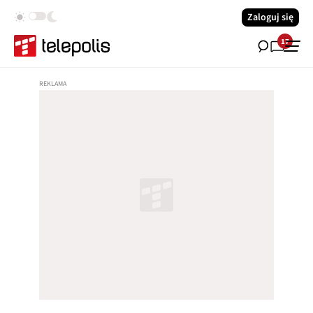
Zaloguj się
17