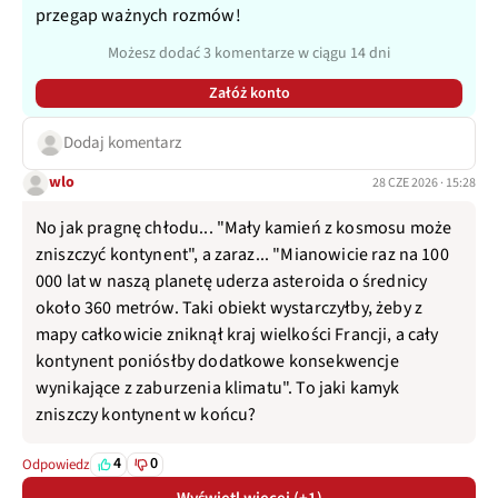
przegap ważnych rozmów!
Możesz dodać 3 komentarze w ciągu 14 dni
Załóż konto
Dodaj komentarz
wlo
28 CZE 2026 · 15:28
No jak pragnę chłodu... "Mały kamień z kosmosu może
zniszczyć kontynent", a zaraz... "Mianowicie raz na 100
000 lat w naszą planetę uderza asteroida o średnicy
około 360 metrów. Taki obiekt wystarczyłby, żeby z
mapy całkowicie zniknął kraj wielkości Francji, a cały
kontynent poniósłby dodatkowe konsekwencje
wynikające z zaburzenia klimatu". To jaki kamyk
zniszczy kontynent w końcu?
4
0
Odpowiedz
Wyświetl więcej (+1)