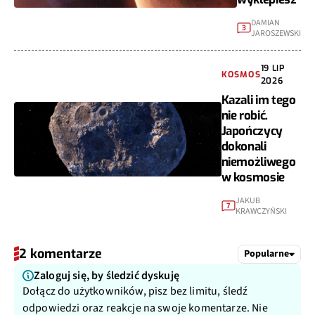
DAMIAN
3
JAROSZEWSKI
19 LIP
KOSMOS
2026
Kazali im tego
nie robić.
Japończycy
dokonali
niemożliwego
w kosmosie
JAKUB
7
KRAWCZYŃSKI
2 komentarze
Popularne
Zaloguj się, by śledzić dyskuję
Dołącz do użytkowników, pisz bez limitu, śledź
odpowiedzi oraz reakcje na swoje komentarze. Nie