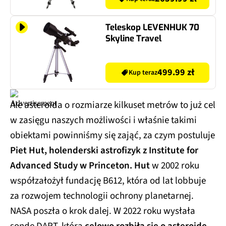
Teleskop LEVENHUK 70
Skyline Travel
499.99 zł
Kup teraz
Ale asteroida o rozmiarze kilkuset metrów to już cel
w zasięgu naszych możliwości i właśnie takimi
obiektami powinniśmy się zająć, za czym postuluje
Piet Hut, holenderski astrofizyk z Institute for
Advanced Study w Princeton. Hut
w 2002 roku
współzałożył fundację B612, która od lat lobbuje
za rozwojem technologii ochrony planetarnej.
NASA poszła o krok dalej. W 2022 roku wysłała
sondę DART, która
celowo rozbiła się o asteroidę