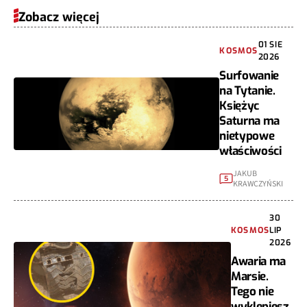
Zobacz więcej
01 SIE
KOSMOS
2026
Surfowanie
na Tytanie.
Księżyc
Saturna ma
nietypowe
właściwości
JAKUB
5
KRAWCZYŃSKI
30
KOSMOS
LIP
2026
Awaria ma
Marsie.
Tego nie
wyklepiesz