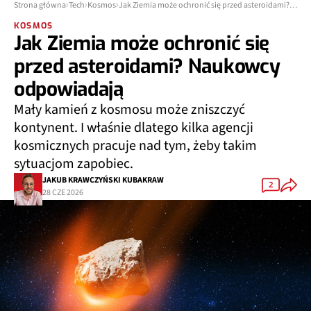
Strona główna
Tech
Kosmos
Jak Ziemia może ochronić się przed asteroidami? Naukowcy odpowiadają
KOSMOS
Jak Ziemia może ochronić się
przed asteroidami? Naukowcy
odpowiadają
Mały kamień z kosmosu może zniszczyć
kontynent. I właśnie dlatego kilka agencji
kosmicznych pracuje nad tym, żeby takim
sytuacjom zapobiec.
JAKUB KRAWCZYŃSKI KUBAKRAW
2
28 CZE 2026