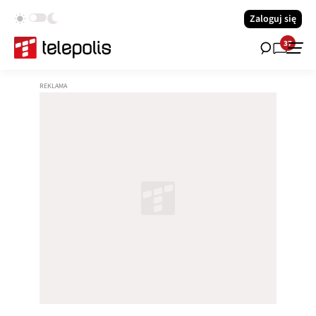
Zaloguj się
37