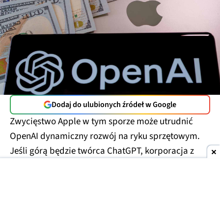
Dodaj do ulubionych źródeł w Google
Zwycięstwo Apple w tym sporze może utrudnić
OpenAI dynamiczny rozwój na ryku sprzętowym.
Jeśli górą będzie twórca ChatGPT, korporacja z
Cupertino zmierzy się z ryzykiem utraty
przynajmniej części klientów.