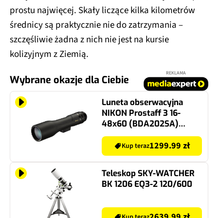
prostu najwięcej. Skały liczące kilka kilometrów
średnicy są praktycznie nie do zatrzymania –
szczęśliwie żadna z nich nie jest na kursie
kolizyjnym z Ziemią.
REKLAMA
Wybrane okazje dla Ciebie
Luneta obserwacyjna
NIKON Prostaff 3 16-
48x60 (BDA202SA)
Czarny
1299.99 zł
Kup teraz
Teleskop SKY-WATCHER
BK 1206 EQ3-2 120/600
2639.99 zł
Kup teraz