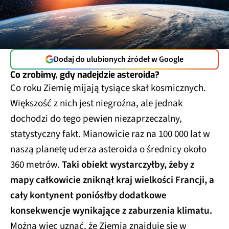
Dodaj do ulubionych źródeł w Google
Co zrobimy, gdy nadejdzie asteroida?
Co roku Ziemię mijają tysiące skał kosmicznych.
Większość z nich jest niegroźna, ale jednak
dochodzi do tego pewien niezaprzeczalny,
statystyczny fakt. Mianowicie raz na 100 000 lat w
naszą planetę uderza asteroida o średnicy około
360 metrów.
Taki obiekt wystarczyłby, żeby z
mapy całkowicie zniknął kraj wielkości Francji, a
cały kontynent poniósłby dodatkowe
konsekwencje wynikające z zaburzenia klimatu.
Można więc uznać, że Ziemia znajduje się w